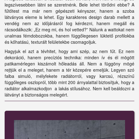
legszívesebben látni se szeretnénk. Bele lehet törődni ebbe? A
fűtőtest ma már nem gépészeti kényszer, hanem a szoba
látványos eleme is lehet. Egy karakteres design darab mellett a
vendég nem az időjárásról fog kérdezni, hanem megáll és
rácsodálkozik: „Ez meg mi, és hol vetted?” Nálunk a wattokat nem
unalmas fémdobozokba, hanem függőlegesen lüktető profilokba
és kőhatású, texturált felületekbe csomagoljuk.
Hagyjuk el azt a tévhitet, hogy ami szép, az nem fűt. Ez nem
dekoráció, hanem precíziós technika: minden ív és él mögött
patikamérlegen kiszámolt hőleadás áll. Nem a függöny mögé
rejtjük el a meleget, hanem a tér közepére emeljük. Legyen szó
falba simuló, mélyfekete radiátorról, vagy karcsú, rézszínű
függőleges oszlopról, több mint 200 árnyalattal biztosítjuk, hogy a
radiátor alkalmazkodjon a lakás stílusához. Nem kell beáldozni a
látványt a biztonságos melegért.