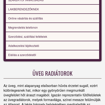
LAKBERENDEZŐKNEK
Online vásárlás és szállítás
Megrendelés telefonon
Szerződési, szállítási feltételek
Adatkezelési tájékoztató
Elállás a szerződéstől
ÜVEG RADIÁTOROK
Az üveg, mint alapanyag elsősorban hűvös érzetet sugall, ezért
különlegesnek hat, mikor egy gyönyörűen megmunkált
üvegfelület hőt áraszt magából. Igazán reprezentatív fűtőfelületek
az üvegradiátorok, melyek formavilága, színei messze felülmúlják
az átlagost. A lakás bármely helyiségében meghaladják az