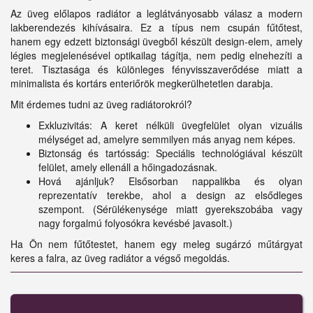
Az üveg előlapos radiátor a leglátványosabb válasz a modern
lakberendezés kihívásaira. Ez a típus nem csupán fűtőtest,
hanem egy edzett biztonsági üvegből készült design-elem, amely
légies megjelenésével optikailag tágítja, nem pedig elnehezíti a
teret. Tisztasága és különleges fényvisszaverődése miatt a
minimalista és kortárs enteriőrök megkerülhetetlen darabja.
Mit érdemes tudni az üveg radiátorokról?
Exkluzivitás: A keret nélküli üvegfelület olyan vizuális
mélységet ad, amelyre semmilyen más anyag nem képes.
Biztonság és tartósság: Speciális technológiával készült
felület, amely ellenáll a hőingadozásnak.
Hová ajánljuk? Elsősorban nappalikba és olyan
reprezentatív terekbe, ahol a design az elsődleges
szempont. (Sérülékenysége miatt gyerekszobába vagy
nagy forgalmú folyosókra kevésbé javasolt.)
Ha Ön nem fűtőtestet, hanem egy meleg sugárzó műtárgyat
keres a falra, az üveg radiátor a végső megoldás.