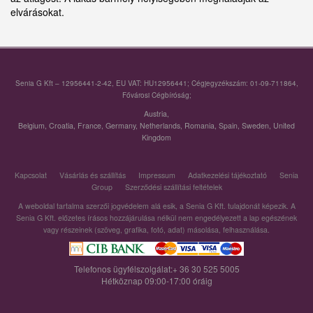
elvárásokat.
Senia G Kft – 12956441-2-42, EU VAT: HU12956441; Cégjegyzékszám: 01-09-711864,
Fővárosi Cégbíróság;
Austria
,
Belgium
,
Croatia
,
France
,
Germany
,
Netherlands
,
Romania
,
Spain
,
Sweden
,
United
Kingdom
Kapcsolat
Vásárlás és szállítás
Impressum
Adatkezelési tájékoztató
Senia
Group
Szerződési szállítási feltételek
A weboldal tartalma szerzői jogvédelem alá esik, a Senia G Kft. tulajdonát képezik. A
Senia G Kft. előzetes írásos hozzájárulása nélkül nem engedélyezett a lap egészének
vagy részeinek (szöveg, grafika, fotó, adat) másolása, felhasználása.
Telefonos ügyfélszolgálat:+ 36 30 525 5005
Hétköznap 09:00-17:00 óráig