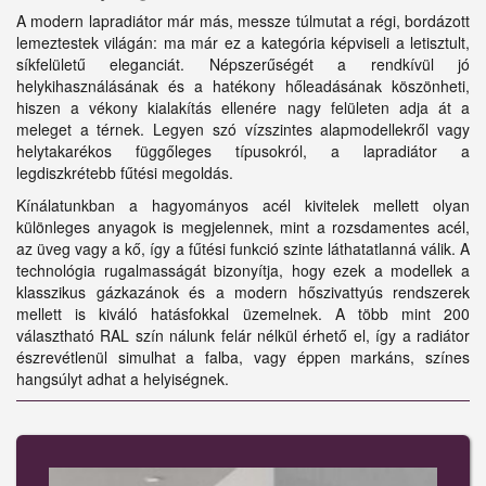
A modern lapradiátor már más, messze túlmutat a régi, bordázott
lemeztestek világán: ma már ez a kategória képviseli a letisztult,
síkfelületű eleganciát. Népszerűségét a rendkívül jó
helykihasználásának és a hatékony hőleadásának köszönheti,
hiszen a vékony kialakítás ellenére nagy felületen adja át a
meleget a térnek. Legyen szó vízszintes alapmodellekről vagy
helytakarékos függőleges típusokról, a lapradiátor a
legdiszkrétebb fűtési megoldás.
Kínálatunkban a hagyományos acél kivitelek mellett olyan
különleges anyagok is megjelennek, mint a rozsdamentes acél,
az üveg vagy a kő, így a fűtési funkció szinte láthatatlanná válik. A
technológia rugalmasságát bizonyítja, hogy ezek a modellek a
klasszikus gázkazánok és a modern hőszivattyús rendszerek
mellett is kiváló hatásfokkal üzemelnek. A több mint 200
választható RAL szín nálunk felár nélkül érhető el, így a radiátor
észrevétlenül simulhat a falba, vagy éppen markáns, színes
hangsúlyt adhat a helyiségnek.