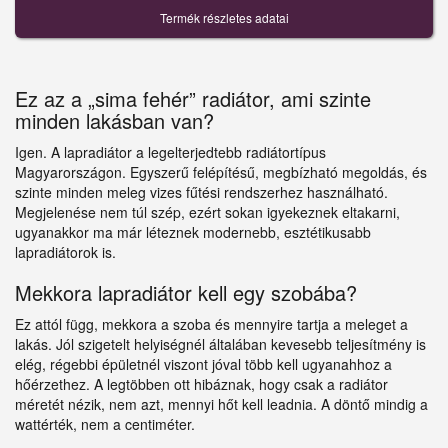
Termék részletes adatai
Ez az a „sima fehér” radiátor, ami szinte
minden lakásban van?
Igen. A lapradiátor a legelterjedtebb radiátortípus
Magyarországon. Egyszerű felépítésű, megbízható megoldás, és
szinte minden meleg vizes fűtési rendszerhez használható.
Megjelenése nem túl szép, ezért sokan igyekeznek eltakarni,
ugyanakkor ma már léteznek modernebb, esztétikusabb
lapradiátorok is.
Mekkora lapradiátor kell egy szobába?
Ez attól függ, mekkora a szoba és mennyire tartja a meleget a
lakás. Jól szigetelt helyiségnél általában kevesebb teljesítmény is
elég, régebbi épületnél viszont jóval több kell ugyanahhoz a
hőérzethez. A legtöbben ott hibáznak, hogy csak a radiátor
méretét nézik, nem azt, mennyi hőt kell leadnia. A döntő mindig a
wattérték, nem a centiméter.