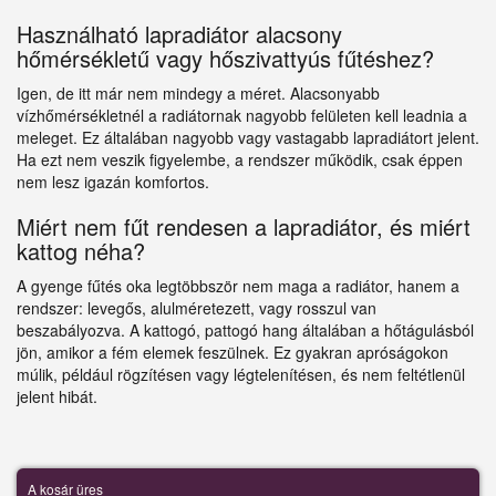
Használható lapradiátor alacsony
hőmérsékletű vagy hőszivattyús fűtéshez?
Igen, de itt már nem mindegy a méret. Alacsonyabb
vízhőmérsékletnél a radiátornak nagyobb felületen kell leadnia a
meleget. Ez általában nagyobb vagy vastagabb lapradiátort jelent.
Ha ezt nem veszik figyelembe, a rendszer működik, csak éppen
nem lesz igazán komfortos.
Miért nem fűt rendesen a lapradiátor, és miért
kattog néha?
A gyenge fűtés oka legtöbbször nem maga a radiátor, hanem a
rendszer: levegős, alulméretezett, vagy rosszul van
beszabályozva. A kattogó, pattogó hang általában a hőtágulásból
jön, amikor a fém elemek feszülnek. Ez gyakran apróságokon
múlik, például rögzítésen vagy légtelenítésen, és nem feltétlenül
jelent hibát.
A kosár üres