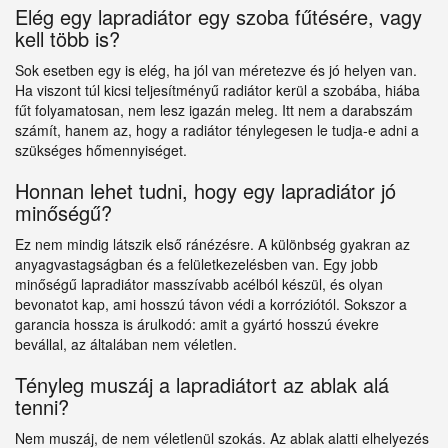
Elég egy lapradiátor egy szoba fűtésére, vagy
kell több is?
Sok esetben egy is elég, ha jól van méretezve és jó helyen van.
Ha viszont túl kicsi teljesítményű radiátor kerül a szobába, hiába
fűt folyamatosan, nem lesz igazán meleg. Itt nem a darabszám
számít, hanem az, hogy a radiátor ténylegesen le tudja-e adni a
szükséges hőmennyiséget.
Honnan lehet tudni, hogy egy lapradiátor jó
minőségű?
Ez nem mindig látszik első ránézésre. A különbség gyakran az
anyagvastagságban és a felületkezelésben van. Egy jobb
minőségű lapradiátor masszívabb acélból készül, és olyan
bevonatot kap, ami hosszú távon védi a korróziótól. Sokszor a
garancia hossza is árulkodó: amit a gyártó hosszú évekre
bevállal, az általában nem véletlen.
Tényleg muszáj a lapradiátort az ablak alá
tenni?
Nem muszáj, de nem véletlenül szokás. Az ablak alatti elhelyezés