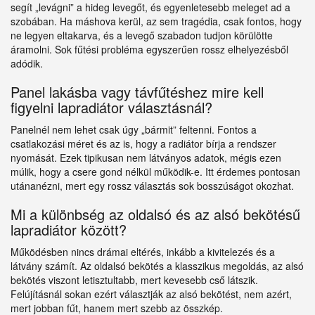
segít „levágni” a hideg levegőt, és egyenletesebb meleget ad a
szobában. Ha máshova kerül, az sem tragédia, csak fontos, hogy
ne legyen eltakarva, és a levegő szabadon tudjon körülötte
áramolni. Sok fűtési probléma egyszerűen rossz elhelyezésből
adódik.
Panel lakásba vagy távfűtéshez mire kell
figyelni lapradiátor választásnál?
Panelnél nem lehet csak úgy „bármit” feltenni. Fontos a
csatlakozási méret és az is, hogy a radiátor bírja a rendszer
nyomását. Ezek tipikusan nem látványos adatok, mégis ezen
múlik, hogy a csere gond nélkül működik-e. Itt érdemes pontosan
utánanézni, mert egy rossz választás sok bosszúságot okozhat.
Mi a különbség az oldalsó és az alsó bekötésű
lapradiátor között?
Működésben nincs drámai eltérés, inkább a kivitelezés és a
látvány számít. Az oldalsó bekötés a klasszikus megoldás, az alsó
bekötés viszont letisztultabb, mert kevesebb cső látszik.
Felújításnál sokan ezért választják az alsó bekötést, nem azért,
mert jobban fűt, hanem mert szebb az összkép.