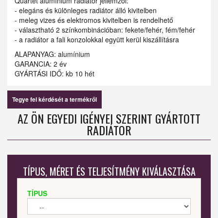
Quartet alumínium radiátor jellemzői:
- elegáns és különleges radiátor álló kivitelben
- meleg vizes és elektromos kivitelben is rendelhető
- választható 2 színkombinációban: fekete/fehér, fém/fehér
- a radiátor a fali konzolokkal együtt kerül kiszállításra
ALAPANYAG: alumínium
GARANCIA: 2 év
GYÁRTÁSI IDŐ: kb 10 hét
Tegye fel kérdését a termékről
AZ ÖN EGYEDI IGÉNYEI SZERINT GYÁRTOTT
RADIÁTOR
TÍPUS, MÉRET ÉS TELJESÍTMÉNY KIVÁLASZTÁSA
TÍPUS