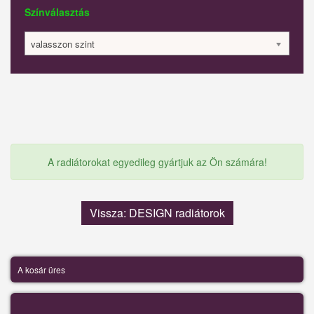
Színválasztás
valasszon szint
A radiátorokat egyedileg gyártjuk az Ön számára!
Vissza: DESIGN radiátorok
A kosár üres