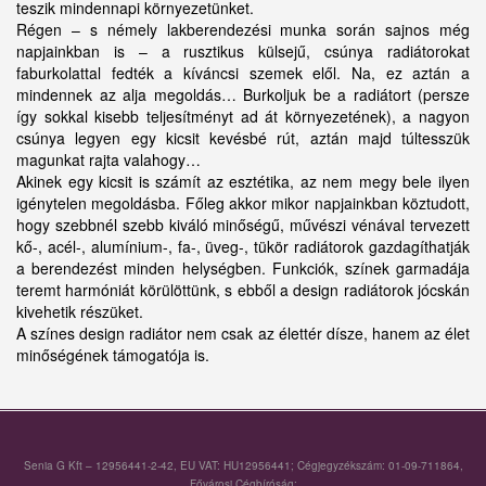
teszik mindennapi környezetünket.
Régen – s némely lakberendezési munka során sajnos még
napjainkban is – a rusztikus külsejű, csúnya radiátorokat
faburkolattal fedték a kíváncsi szemek elől. Na, ez aztán a
mindennek az alja megoldás… Burkoljuk be a radiátort (persze
így sokkal kisebb teljesítményt ad át környezetének), a nagyon
csúnya legyen egy kicsit kevésbé rút, aztán majd túltesszük
magunkat rajta valahogy…
Akinek egy kicsit is számít az esztétika, az nem megy bele ilyen
igénytelen megoldásba. Főleg akkor mikor napjainkban köztudott,
hogy szebbnél szebb kiváló minőségű, művészi vénával tervezett
kő-, acél-, alumínium-, fa-, üveg-, tükör radiátorok gazdagíthatják
a berendezést minden helységben. Funkciók, színek garmadája
teremt harmóniát körülöttünk, s ebből a design radiátorok jócskán
kivehetik részüket.
A színes design radiátor nem csak az élettér dísze, hanem az élet
minőségének támogatója is.
Senia G Kft – 12956441-2-42, EU VAT: HU12956441; Cégjegyzékszám: 01-09-711864,
Fővárosi Cégbíróság;