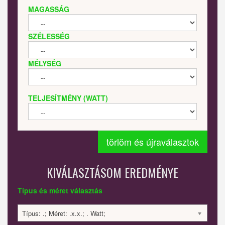
MAGASSÁG
SZÉLESSÉG
MÉLYSÉG
TELJESÍTMÉNY (WATT)
törlöm és újraválasztok
KIVÁLASZTÁSOM EREDMÉNYE
Típus és méret választás
Típus: .; Méret: .x.x.; . Watt;