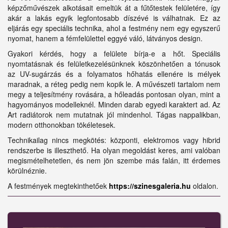
képzőművészek alkotásait emeltük át a fűtőtestek felületére, így
akár a lakás egyik legfontosabb díszévé is válhatnak. Ez az
eljárás egy speciális technika, ahol a festmény nem egy egyszerű
nyomat, hanem a fémfelülettel eggyé váló, látványos design.
Gyakori kérdés, hogy a felülete bírja-e a hőt. Speciális
nyomtatásnak és felületkezelésünknek köszönhetően a tónusok
az UV-sugárzás és a folyamatos hőhatás ellenére is mélyek
maradnak, a réteg pedig nem kopik le. A művészeti tartalom nem
megy a teljesítmény rovására, a hőleadás pontosan olyan, mint a
hagyományos modelleknél. Minden darab egyedi karaktert ad. Az
Art radiátorok nem mutatnak jól mindenhol. Tágas nappalikban,
modern otthonokban tökéletesek.
Technikailag nincs megkötés: központi, elektromos vagy hibrid
rendszerbe is illeszthető. Ha olyan megoldást keres, ami valóban
megismételhetetlen, és nem jön szembe más falán, itt érdemes
körülnéznie.
A festmények megtekinthetőek
https://szinesgaleria.hu
oldalon.