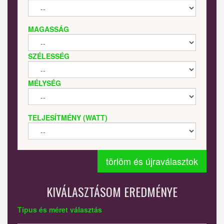
MAGASSÁG
SZÉLESSÉG
MÉLYSÉG
TELJESÍTMÉNY (WATT)
törlöm és újraválasztok
KIVÁLASZTÁSOM EREDMÉNYE
Típus és méret választás