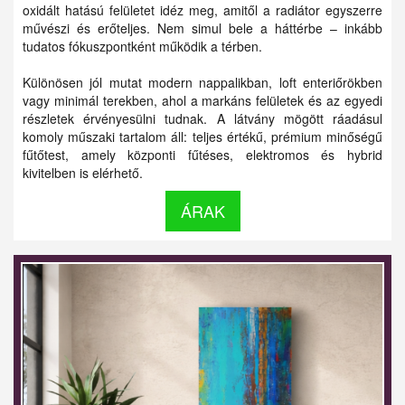
oxidált hatású felületet idéz meg, amitől a radiátor egyszerre
művészi és erőteljes. Nem simul bele a háttérbe – inkább
tudatos fókuszpontként működik a térben.
Különösen jól mutat modern nappalikban, loft enteriőrökben
vagy minimál terekben, ahol a markáns felületek és az egyedi
részletek érvényesülni tudnak. A látvány mögött ráadásul
komoly műszaki tartalom áll: teljes értékű, prémium minőségű
fűtőtest, amely központi fűtéses, elektromos és hybrid
kivitelben is elérhető.
ÁRAK