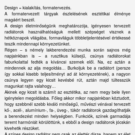
Design = kialakítás, formatervezés.
A formatervezett tárgyak észlelésének esztétikai élménye
magáért beszél.
A design életminőségünk meghatározója, igényesen tervezett
radiátorok használhatóságuk mellett szépséget visznek a
hétköznapok világába, formaviláguk többletjelentésével értékessé
teszik mindennapi környezetünket.
Régen – s némely lakberendezési munka során sajnos még
napjainkban is – a rusztikus külsejű, csúnya radiátorokat
faburkolattal fedték a kíváncsi szemek elől. Na, ez aztán a
mindennek az alja megoldás… Burkoljuk be a radiátort (persze
így sokkal kisebb teljesítményt ad át környezetének), a nagyon
csúnya legyen egy kicsit kevésbé rút, aztán majd túltesszük
magunkat rajta valahogy…
Akinek egy kicsit is számít az esztétika, az nem megy bele ilyen
igénytelen megoldásba. Főleg akkor mikor napjainkban köztudott,
hogy szebbnél szebb kiváló minőségű, művészi vénával tervezett
kő-, acél-, alumínium-, fa-, üveg-, tükör radiátorok gazdagíthatják
a berendezést minden helységben. Funkciók, színek garmadája
teremt harmóniát körülöttünk, s ebből a design radiátorok jócskán
kivehetik részüket.
A színes design radiátor nem csak az élettér dísze, hanem az élet