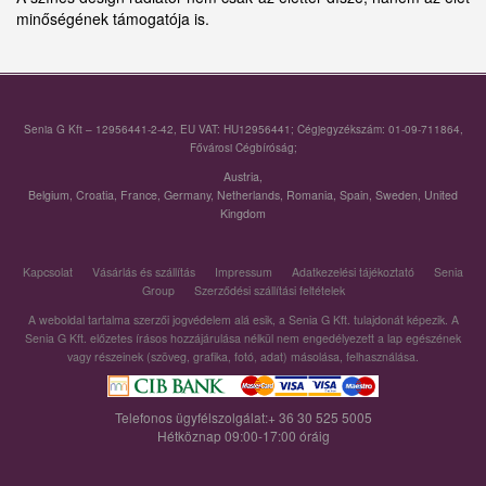
minőségének támogatója is.
Senia G Kft – 12956441-2-42, EU VAT: HU12956441; Cégjegyzékszám: 01-09-711864,
Fővárosi Cégbíróság;
Austria
,
Belgium
,
Croatia
,
France
,
Germany
,
Netherlands
,
Romania
,
Spain
,
Sweden
,
United
Kingdom
Kapcsolat
Vásárlás és szállítás
Impressum
Adatkezelési tájékoztató
Senia
Group
Szerződési szállítási feltételek
A weboldal tartalma szerzői jogvédelem alá esik, a Senia G Kft. tulajdonát képezik. A
Senia G Kft. előzetes írásos hozzájárulása nélkül nem engedélyezett a lap egészének
vagy részeinek (szöveg, grafika, fotó, adat) másolása, felhasználása.
Telefonos ügyfélszolgálat:+ 36 30 525 5005
Hétköznap 09:00-17:00 óráig