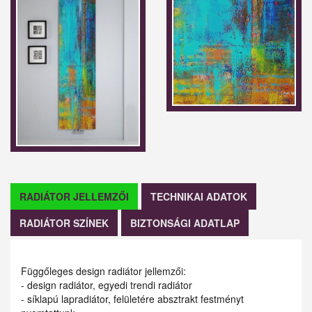
RADIÁTOR JELLEMZŐI
TECHNIKAI ADATOK
RADIÁTOR SZÍNEK
BIZTONSÁGI ADATLAP
Függőleges design radiátor jellemzői:
- design radiátor, egyedi trendi radiátor
- síklapú lapradiátor, felületére absztrakt festményt