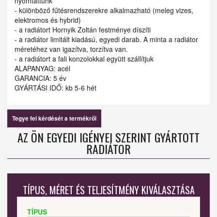
nyomtattunk
- különböző fűtésrendszerekre alkalmazható (meleg vizes,
elektromos és hybrid)
- a radiátort Hornyik Zoltán festménye díszíti
- a radiátor limitált kiadású, egyedi darab. A minta a radiátor
méretéhez van igazítva, torzítva van.
- a radiátort a fali konzolokkal együtt szállítjuk
ALAPANYAG: acél
GARANCIA: 5 év
GYÁRTÁSI IDŐ: kb 5-6 hét
Tegye fel kérdését a termékről
AZ ÖN EGYEDI IGÉNYEI SZERINT GYÁRTOTT
RADIÁTOR
TÍPUS, MÉRET ÉS TELJESÍTMÉNY KIVÁLASZTÁSA
TÍPUS