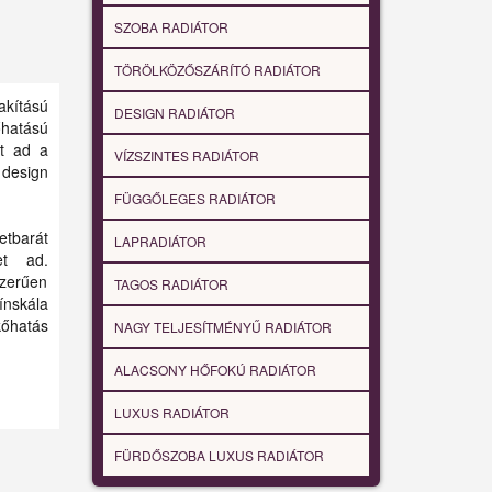
SZOBA RADIÁTOR
TÖRÖLKÖZŐSZÁRÍTÓ RADIÁTOR
akítású
DESIGN RADIÁTOR
őhatású
rt ad a
VÍZSZINTES RADIÁTOR
 design
FÜGGŐLEGES RADIÁTOR
tbarát
LAPRADIÁTOR
et ad.
szerűen
TAGOS RADIÁTOR
ínskála
őhatás
NAGY TELJESÍTMÉNYŰ RADIÁTOR
ALACSONY HŐFOKÚ RADIÁTOR
LUXUS RADIÁTOR
FÜRDŐSZOBA LUXUS RADIÁTOR