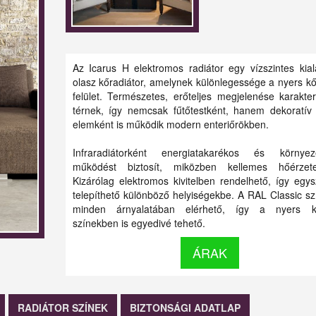
Az Icarus H elektromos radiátor egy vízszintes kial
olasz kőradiátor, amelynek különlegessége a nyers k
felület. Természetes, erőteljes megjelenése karakte
térnek, így nemcsak fűtőtestként, hanem dekoratív
elemként is működik modern enteriőrökben.
Infraradiátorként energiatakarékos és környeze
működést biztosít, miközben kellemes hőérzet
Kizárólag elektromos kivitelben rendelhető, így egy
telepíthető különböző helyiségekbe. A RAL Classic sz
minden árnyalatában elérhető, így a nyers k
színekben is egyedivé tehető.
ÁRAK
RADIÁTOR SZÍNEK
BIZTONSÁGI ADATLAP