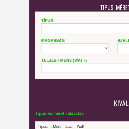
TÍPUS, MÉRE
TÍPUS
MAGASSÁG
SZÉL
TELJESÍTMÉNY (WATT)
KIVÁ
Típus és méret választás
Típus: .; Méret: .x.x.; . Watt;