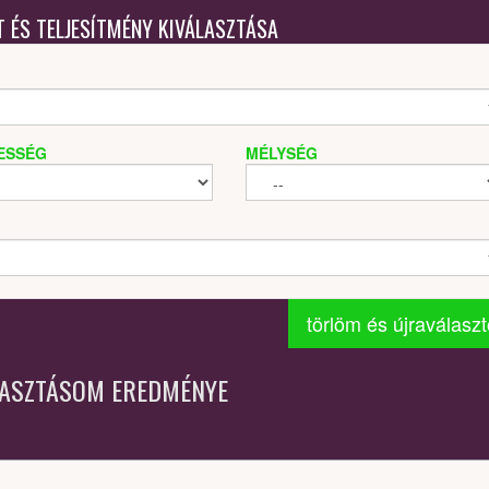
T ÉS TELJESÍTMÉNY KIVÁLASZTÁSA
ESSÉG
MÉLYSÉG
törlöm és újraválasz
LASZTÁSOM EREDMÉNYE