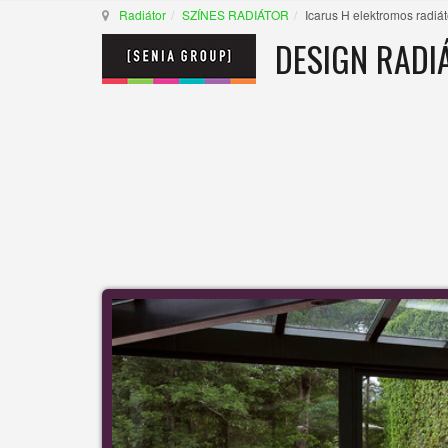
Radiátor
SZÍNES RADIÁTOR
Icarus H elektromos radiát
DESIGN RADI