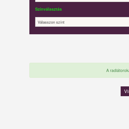
Színválasztás
Válasszon színt
A radiátorok
Vi