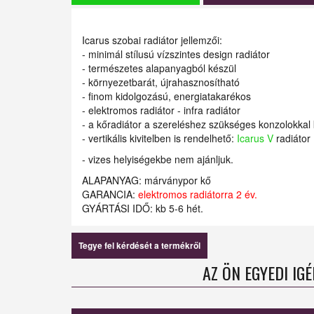
Icarus szobai radiátor jellemzői:
- minimál stílusú vízszintes design radiátor
- természetes alapanyagból készül
- környezetbarát, újrahasznosítható
- finom kidolgozású, energiatakarékos
- elektromos radiátor - infra radiátor
- a kőradiátor a szereléshez szükséges konzolokkal k
- vertikális kivitelben is rendelhető:
Icarus V
radiátor
- vizes helyiségekbe nem ajánljuk.
ALAPANYAG: márványpor kő
GARANCIA:
elektromos radiátorra 2 év.
GYÁRTÁSI IDŐ: kb 5-6 hét.
Tegye fel kérdését a termékről
AZ ÖN EGYEDI IG