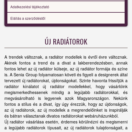
Adatkezelési tájékoztató
Elállás a szerződéstől
ÚJ RADIÁTOROK
A trendek változnak, a radiátor modellek is évről évre változnak.
Akinek fontos a trend és a divat a lakberendezésben, annak
fontos lehet az új radiátor külseje, az új radiátor formája és színe
is. A Senia Group folyamatosan követi és figyeli a designerek által
tervezett új radiátorokat, újdonságokat. Szinte havonta frissítjük a
radiátor kínálatot új radiátor modellekkel, hogy vásárlóink
megismerkedhessenek mindig a legújabb radiátorokkal, és
megvásárolható is legyenek azok Magyarországon. Nekünk
fontos a stílus és a divat, így úgy érezzük, hogy az újdonságok,
az új radiátorok, az új modellek a megrendelőinket is inspirálják
és bátran választanak divatos radiátorokat webáruházunkból.
Új radiátor vásárlása esetén, érdemes körülnézni és megismerni
a legújabb radiátorok típusait, az új radiátorok tulajdonságait, a