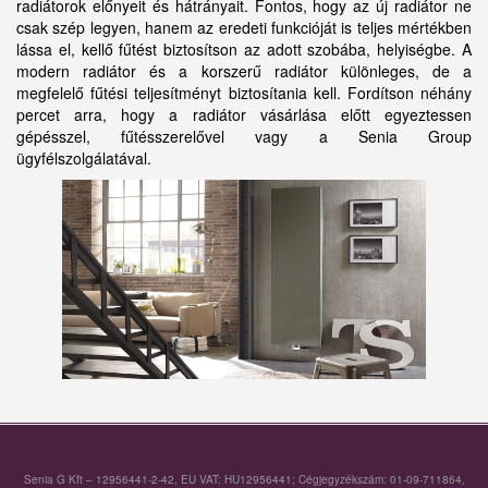
radiátorok előnyeit és hátrányait. Fontos, hogy az új radiátor ne
csak szép legyen, hanem az eredeti funkcióját is teljes mértékben
lássa el, kellő fűtést biztosítson az adott szobába, helyiségbe. A
modern radiátor és a korszerű radiátor különleges, de a
megfelelő fűtési teljesítményt biztosítania kell. Fordítson néhány
percet arra, hogy a radiátor vásárlása előtt egyeztessen
gépésszel, fűtésszerelővel vagy a Senia Group
ügyfélszolgálatával.
Senia G Kft – 12956441-2-42, EU VAT: HU12956441; Cégjegyzékszám: 01-09-711864,