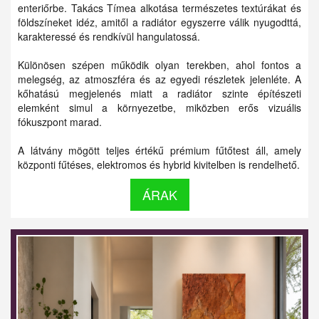
enteriőrbe. Takács Tímea alkotása természetes textúrákat és
földszíneket idéz, amitől a radiátor egyszerre válik nyugodttá,
karakteressé és rendkívül hangulatossá.
Különösen szépen működik olyan terekben, ahol fontos a
melegség, az atmoszféra és az egyedi részletek jelenléte. A
kőhatású megjelenés miatt a radiátor szinte építészeti
elemként simul a környezetbe, miközben erős vizuális
fókuszpont marad.
A látvány mögött teljes értékű prémium fűtőtest áll, amely
központi fűtéses, elektromos és hybrid kivitelben is rendelhető.
ÁRAK