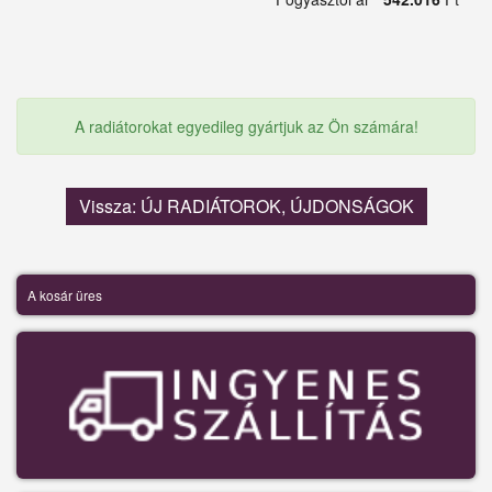
A radiátorokat egyedileg gyártjuk az Ön számára!
Vissza: ÚJ RADIÁTOROK, ÚJDONSÁGOK
A kosár üres