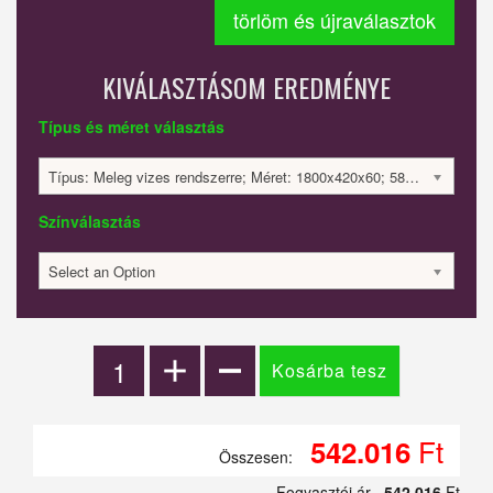
törlöm és újraválasztok
KIVÁLASZTÁSOM EREDMÉNYE
Típus és méret választás
Típus: Meleg vizes rendszerre; Méret: 1800x420x60; 584 Watt; 542016 Ft
Színválasztás
Select an Option
Ft
542.016
Összesen:
Fogyasztói ár
542.016
Ft