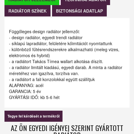
RADIÁTOR SZÍNEK
BIZTONSÁGI ADATLAP
Függőleges design radiátor jellemzői:
- design radiátor, egyedi trendi radiátor
- síklapú lapradiátor, felületére kőimitációt nyomtattunk
- különböző fűtésrendszerekre alkalmazható (meleg vizes,
elektromos és hybrid)
- a radiátort Takács Tímea wallart alkotása díszíti.
- a radiátor limitált kiadású, egyedi darab. A minta a radiátor
méretéhez van igazítva, torzítva van.
- a radiátort a fali konzolokkal együtt szállítjuk
ALAPANYAG: acél
GARANCIA: 5 év
GYÁRTÁSI IDŐ: kb 5-6 hét
Tegye fel kérdését a termékről
AZ ÖN EGYEDI IGÉNYEI SZERINT GYÁRTOTT