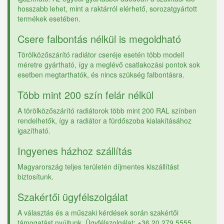
hosszabb lehet, mint a raktárról elérhető, sorozatgyártott
termékek esetében.
Csere falbontás nélkül is megoldható
Törölközőszárító radiátor cseréje esetén több modell
méretre gyártható, így a meglévő csatlakozási pontok sok
esetben megtarthatók, és nincs szükség falbontásra.
Több mint 200 szín felár nélkül
A törölközőszárító radiátorok több mint 200 RAL színben
rendelhetők, így a radiátor a fürdőszoba kialakításához
igazítható.
Ingyenes házhoz szállítás
Magyarország teljes területén díjmentes kiszállítást
biztosítunk.
Szakértői ügyfélszolgálat
A választás és a műszaki kérdések során szakértői
támogatást nyújtunk. Ügyfélszolgálat: +36 20 279 5555