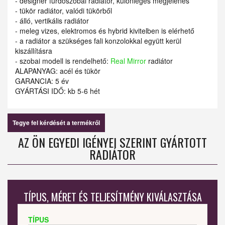
- designer fürdőszobai radiátor, különleges megjelenés
- tükör radiátor, valódi tükörből
- álló, vertikális radiátor
- meleg vizes, elektromos és hybrid kivitelben is elérhető
- a radiátor a szükséges fali konzolokkal együtt kerül
kiszállításra
- szobai modell is rendelhető:
Real Mirror
radiátor
ALAPANYAG: acél és tükör
GARANCIA: 5 év
GYÁRTÁSI IDŐ: kb 5-6 hét
Tegye fel kérdését a termékről
AZ ÖN EGYEDI IGÉNYEI SZERINT GYÁRTOTT
RADIÁTOR
TÍPUS, MÉRET ÉS TELJESÍTMÉNY KIVÁLASZTÁSA
TÍPUS