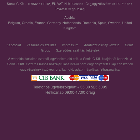
Senia G Kft – 12956441-2-42, EU VAT: HU12956441; Cégjegyzékszám: 01-09-711864,
Fővárosi Cégbíróság;
Austria
,
Belgium
,
Croatia
,
France
,
Germany
,
Netherlands
,
Romania
,
Spain
,
Sweden
,
United
Kingdom
Kapcsolat
Vásárlás és szállítás
Impressum
Adatkezelési tájékoztató
Senia
Group
Szerződési szállítási feltételek
A weboldal tartalma szerzői jogvédelem alá esik, a Senia G Kft. tulajdonát képezik. A
Senia G Kft. előzetes írásos hozzájárulása nélkül nem engedélyezett a lap egészének
vagy részeinek (szöveg, grafika, fotó, adat) másolása, felhasználása.
Telefonos ügyfélszolgálat:+ 36 30 525 5005
Hétköznap 09:00-17:00 óráig