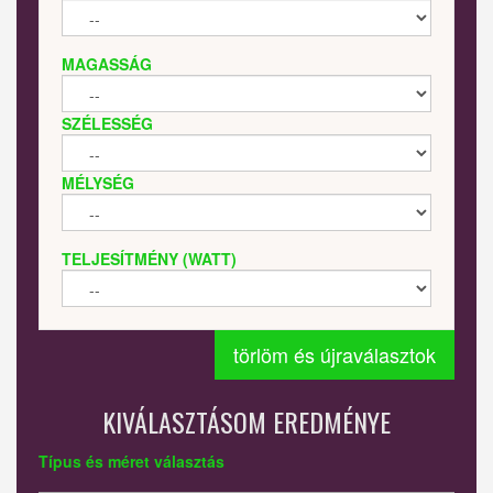
MAGASSÁG
SZÉLESSÉG
MÉLYSÉG
TELJESÍTMÉNY (WATT)
törlöm és újraválasztok
KIVÁLASZTÁSOM EREDMÉNYE
Típus és méret választás