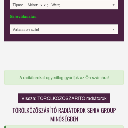
Típus: .; Méret: .x.x.; . Watt;
Színválasztás
Válasszon színt
A radiátorokat egyedileg gyártjuk az Ön számára!
Vissza: TÖRÖLKÖZŐSZÁRÍTÓ radiátorok
TÖRÖLKÖZŐSZÁRÍTÓ RADIÁTOROK SENIA GROUP
MINŐSÉGBEN