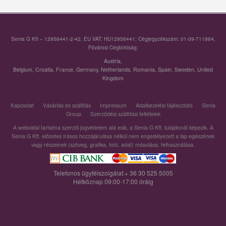
Senia G Kft – 12956441-2-42, EU VAT: HU12956441; Cégjegyzékszám: 01-09-711864,
Fővárosi Cégbíróság;
Austria
,
Belgium
,
Croatia
,
France
,
Germany
,
Netherlands
,
Romania
,
Spain
,
Sweden
,
United
Kingdom
Kapcsolat
Vásárlás és szállítás
Impressum
Adatkezelési tájékoztató
Senia
Group
Szerződési szállítási feltételek
A weboldal tartalma szerzői jogvédelem alá esik, a Senia G Kft. tulajdonát képezik. A
Senia G Kft. előzetes írásos hozzájárulása nélkül nem engedélyezett a lap egészének
vagy részeinek (szöveg, grafika, fotó, adat) másolása, felhasználása.
Telefonos ügyfélszolgálat:+ 36 30 525 5005
Hétköznap 09:00-17:00 óráig