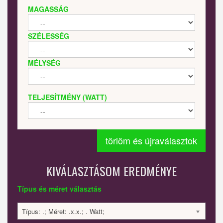
MAGASSÁG
SZÉLESSÉG
MÉLYSÉG
TELJESÍTMÉNY (WATT)
törlöm és újraválasztok
KIVÁLASZTÁSOM EREDMÉNYE
Típus és méret választás
Típus: .; Méret: .x.x.; . Watt;