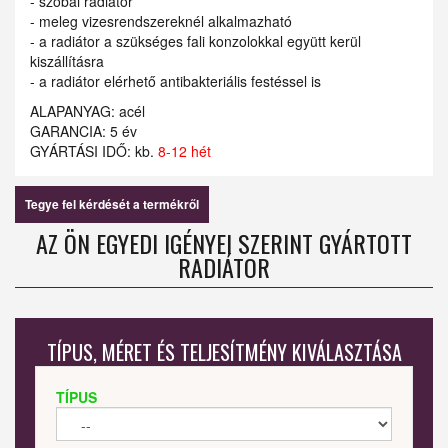
- szobai radiátor
- meleg vizesrendszereknél alkalmazható
- a radiátor a szükséges fali konzolokkal együtt kerül
kiszállításra
- a radiátor elérhető antibakteriális festéssel is
ALAPANYAG: acél
GARANCIA: 5 év
GYÁRTÁSI IDŐ: kb.
8-12 hét
Tegye fel kérdését a termékről
AZ ÖN EGYEDI IGÉNYEI SZERINT GYÁRTOTT
RADIÁTOR
TÍPUS, MÉRET ÉS TELJESÍTMÉNY KIVÁLASZTÁSA
TÍPUS