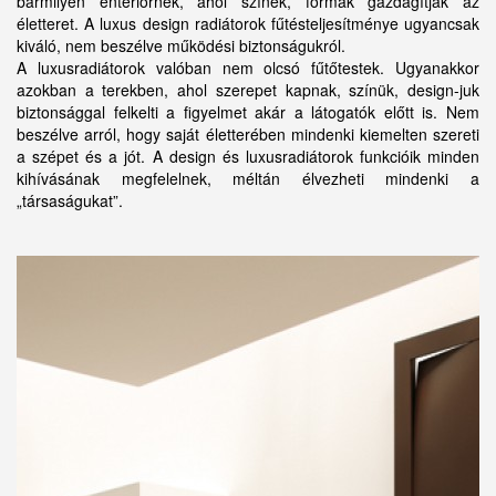
bármilyen enteriőrnek, ahol színek, formák gazdagítják az
életteret. A luxus design radiátorok fűtésteljesítménye ugyancsak
kiváló, nem beszélve működési biztonságukról.
A luxusradiátorok valóban nem olcsó fűtőtestek. Ugyanakkor
azokban a terekben, ahol szerepet kapnak, színük, design-juk
biztonsággal felkelti a figyelmet akár a látogatók előtt is. Nem
beszélve arról, hogy saját életterében mindenki kiemelten szereti
a szépet és a jót. A design és luxusradiátorok funkcióik minden
kihívásának megfelelnek, méltán élvezheti mindenki a
„társaságukat”.