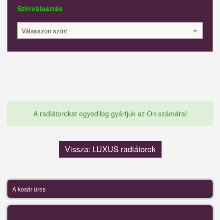
Színválasztás
Válasszon színt
A radiátorokat egyedileg gyártjuk az Ön számára!
Vissza: LUXUS radiátorok
A kosár üres