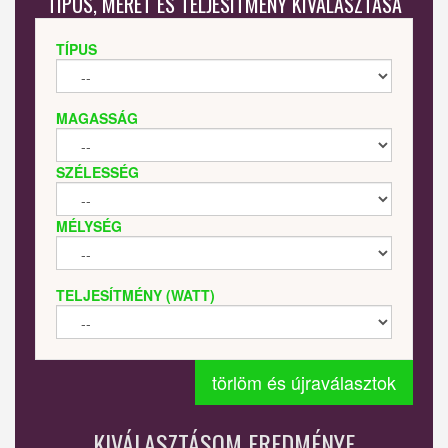
TÍPUS, MÉRET ÉS TELJESÍTMÉNY KIVÁLASZTÁSA
TÍPUS
MAGASSÁG
SZÉLESSÉG
MÉLYSÉG
TELJESÍTMÉNY (WATT)
törlöm és újraválasztok
KIVÁLASZTÁSOM EREDMÉNYE