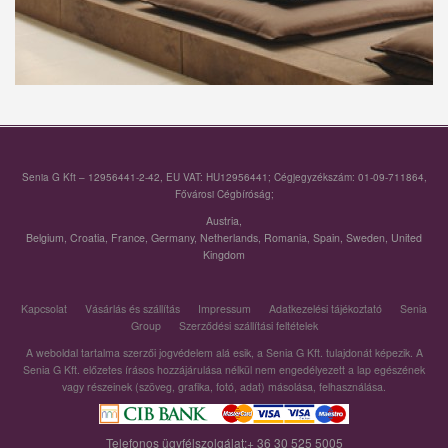
Senia G Kft – 12956441-2-42, EU VAT: HU12956441; Cégjegyzékszám: 01-09-711864,
Fővárosi Cégbíróság;
Austria
,
Belgium
,
Croatia
,
France
,
Germany
,
Netherlands
,
Romania
,
Spain
,
Sweden
,
United
Kingdom
Kapcsolat
Vásárlás és szállítás
Impressum
Adatkezelési tájékoztató
Senia
Group
Szerződési szállítási feltételek
A weboldal tartalma szerzői jogvédelem alá esik, a Senia G Kft. tulajdonát képezik. A
Senia G Kft. előzetes írásos hozzájárulása nélkül nem engedélyezett a lap egészének
vagy részeinek (szöveg, grafika, fotó, adat) másolása, felhasználása.
Telefonos ügyfélszolgálat:+ 36 30 525 5005