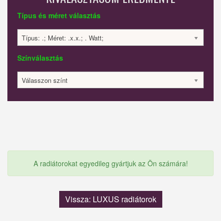
Típus és méret választás
Típus: .; Méret: .x.x.; . Watt;
Színválasztás
Válasszon színt
A radiátorokat egyedileg gyártjuk az Ön számára!
Vissza: LUXUS radiátorok