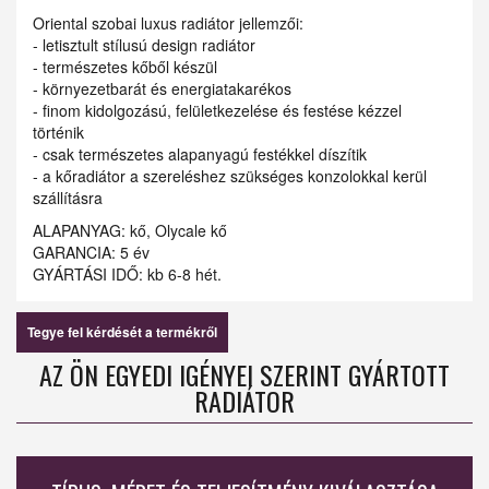
Oriental szobai luxus radiátor jellemzői:
- letisztult stílusú design radiátor
- természetes kőből készül
- környezetbarát és energiatakarékos
- finom kidolgozású, felületkezelése és festése kézzel
történik
- csak természetes alapanyagú festékkel díszítik
- a kőradiátor a szereléshez szükséges konzolokkal kerül
szállításra
ALAPANYAG: kő, Olycale kő
GARANCIA: 5 év
GYÁRTÁSI IDŐ: kb 6-8 hét.
Tegye fel kérdését a termékről
AZ ÖN EGYEDI IGÉNYEI SZERINT GYÁRTOTT
RADIÁTOR