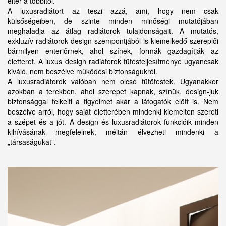
eltér a többitől.
A luxusradiátort az teszi azzá, ami, hogy nem csak
külsőségeiben, de szinte minden minőségi mutatójában
meghaladja az átlag radiátorok tulajdonságait. A mutatós,
exkluzív radiátorok design szempontjából is kiemelkedő szereplői
bármilyen enteriőrnek, ahol színek, formák gazdagítják az
életteret. A luxus design radiátorok fűtésteljesítménye ugyancsak
kiváló, nem beszélve működési biztonságukról.
A luxusradiátorok valóban nem olcsó fűtőtestek. Ugyanakkor
azokban a terekben, ahol szerepet kapnak, színük, design-juk
biztonsággal felkelti a figyelmet akár a látogatók előtt is. Nem
beszélve arról, hogy saját életterében mindenki kiemelten szereti
a szépet és a jót. A design és luxusradiátorok funkcióik minden
kihívásának megfelelnek, méltán élvezheti mindenki a
„társaságukat”.