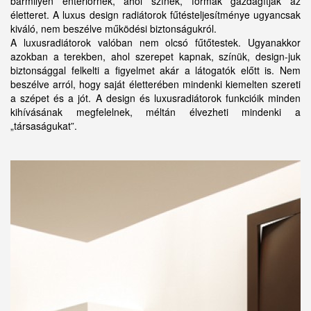
bármilyen enteriőrnek, ahol színek, formák gazdagítják az
életteret. A luxus design radiátorok fűtésteljesítménye ugyancsak
kiváló, nem beszélve működési biztonságukról.
A luxusradiátorok valóban nem olcsó fűtőtestek. Ugyanakkor
azokban a terekben, ahol szerepet kapnak, színük, design-juk
biztonsággal felkelti a figyelmet akár a látogatók előtt is. Nem
beszélve arról, hogy saját életterében mindenki kiemelten szereti
a szépet és a jót. A design és luxusradiátorok funkcióik minden
kihívásának megfelelnek, méltán élvezheti mindenki a
„társaságukat”.