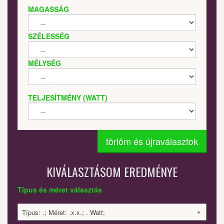
MAGASSÁG
SZÉLESSÉG
MÉLYSÉG
TELJESÍTMÉNY (WATT)
törlöm és újraválasztok
KIVÁLASZTÁSOM EREDMÉNYE
Típus és méret választás
Típus: .; Méret: .x.x.; . Watt;