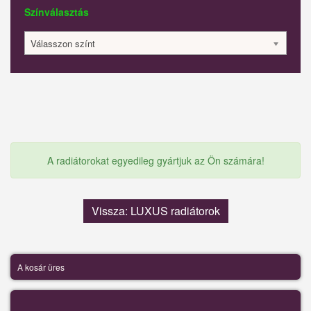
Színválasztás
Válasszon színt
A radiátorokat egyedileg gyártjuk az Ön számára!
Vissza: LUXUS radiátorok
A kosár üres