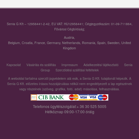
Senia G Kft – 12956441-2-42, EU VAT: HU12956441; Cégjegyzékszám: 01-09-711864,
Fővárosi Cégbíróság;
Austria
,
Belgium
,
Croatia
,
France
,
Germany
,
Netherlands
,
Romania
,
Spain
,
Sweden
,
United
Kingdom
Kapcsolat
Vásárlás és szállítás
Impressum
Adatkezelési tájékoztató
Senia
Group
Szerződési szállítási feltételek
A weboldal tartalma szerzői jogvédelem alá esik, a Senia G Kft. tulajdonát képezik. A
Senia G Kft. előzetes írásos hozzájárulása nélkül nem engedélyezett a lap egészének
vagy részeinek (szöveg, grafika, fotó, adat) másolása, felhasználása.
Telefonos ügyfélszolgálat:+ 36 30 525 5005
Hétköznap 09:00-17:00 óráig