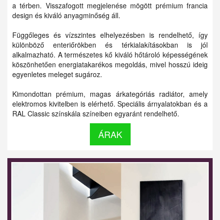
a térben. Visszafogott megjelenése mögött prémium francia
design és kiváló anyagminőség áll.
Függőleges és vízszintes elhelyezésben is rendelhető, így
különböző enteriőrökben és térkialakításokban is jól
alkalmazható. A természetes kő kiváló hőtároló képességének
köszönhetően energiatakarékos megoldás, mivel hosszú ideig
egyenletes meleget sugároz.
Kimondottan prémium, magas árkategóriás radiátor, amely
elektromos kivitelben is elérhető. Speciális árnyalatokban és a
RAL Classic színskála színeiben egyaránt rendelhető.
ÁRAK