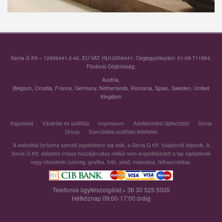
Senia G Kft – 12956441-2-42, EU VAT: HU12956441; Cégjegyzékszám: 01-09-711864,
Fővárosi Cégbíróság;
Austria
,
Belgium
,
Croatia
,
France
,
Germany
,
Netherlands
,
Romania
,
Spain
,
Sweden
,
United
Kingdom
Kapcsolat
Vásárlás és szállítás
Impressum
Adatkezelési tájékoztató
Senia
Group
Szerződési szállítási feltételek
A weboldal tartalma szerzői jogvédelem alá esik, a Senia G Kft. tulajdonát képezik. A
Senia G Kft. előzetes írásos hozzájárulása nélkül nem engedélyezett a lap egészének
vagy részeinek (szöveg, grafika, fotó, adat) másolása, felhasználása.
Telefonos ügyfélszolgálat:+ 36 30 525 5005
Hétköznap 09:00-17:00 óráig