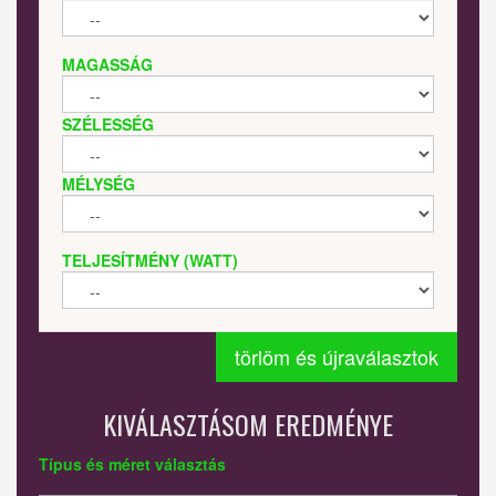
MAGASSÁG
SZÉLESSÉG
MÉLYSÉG
TELJESÍTMÉNY (WATT)
törlöm és újraválasztok
KIVÁLASZTÁSOM EREDMÉNYE
Típus és méret választás