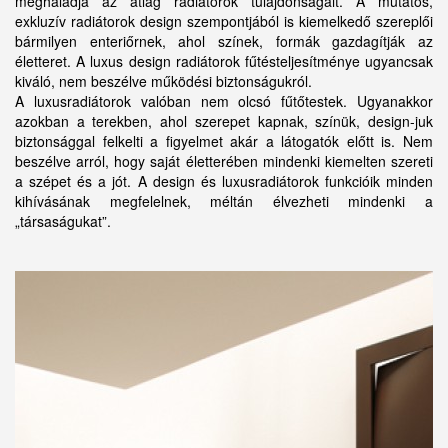
meghaladja az átlag radiátorok tulajdonságait. A mutatós,
exkluzív radiátorok design szempontjából is kiemelkedő szereplői
bármilyen enteriőrnek, ahol színek, formák gazdagítják az
életteret. A luxus design radiátorok fűtésteljesítménye ugyancsak
kiváló, nem beszélve működési biztonságukról.
A luxusradiátorok valóban nem olcsó fűtőtestek. Ugyanakkor
azokban a terekben, ahol szerepet kapnak, színük, design-juk
biztonsággal felkelti a figyelmet akár a látogatók előtt is. Nem
beszélve arról, hogy saját életterében mindenki kiemelten szereti
a szépet és a jót. A design és luxusradiátorok funkcióik minden
kihívásának megfelelnek, méltán élvezheti mindenki a
„társaságukat”.