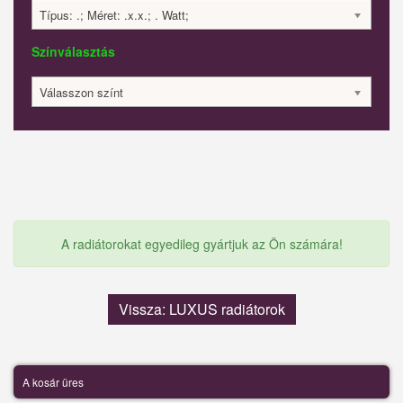
Típus: .; Méret: .x.x.; . Watt;
Színválasztás
Válasszon színt
A radiátorokat egyedileg gyártjuk az Ön számára!
Vissza: LUXUS radiátorok
A kosár üres