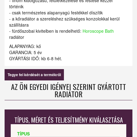
- finom kidolgozású, felületkezelése és festése kézzel
történik
- csak természetes alapanyagú festékkel díszítik
- a kőradiátor a szereléshez szükséges konzolokkal kerül
szállításra
- fürdőszobai kivitelben is rendelhető:
Horoscope Bath
radiátor
ALAPANYAG: kő
GARANCIA: 5 év
GYÁRTÁSI IDŐ: kb 6-8 hét.
Tegye fel kérdését a termékről
AZ ÖN EGYEDI IGÉNYEI SZERINT GYÁRTOTT
RADIÁTOR
TÍPUS, MÉRET ÉS TELJESÍTMÉNY KIVÁLASZTÁSA
TÍPUS