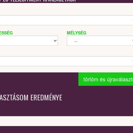
ESSÉG
MÉLYSÉG
törlöm és újraválasz
LASZTÁSOM EREDMÉNYE