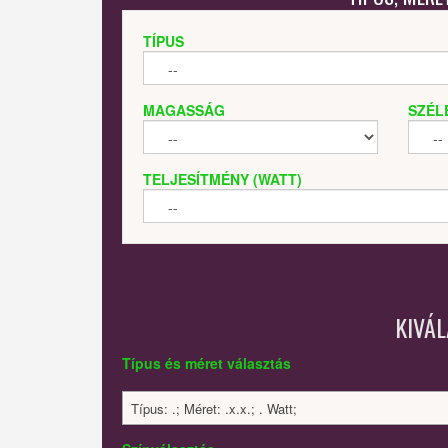
TÍPUS
MAGASSÁG
SZÉL
TELJESÍTMÉNY (WATT)
KIVÁ
Típus és méret választás
Típus: .; Méret: .x.x.; . Watt;