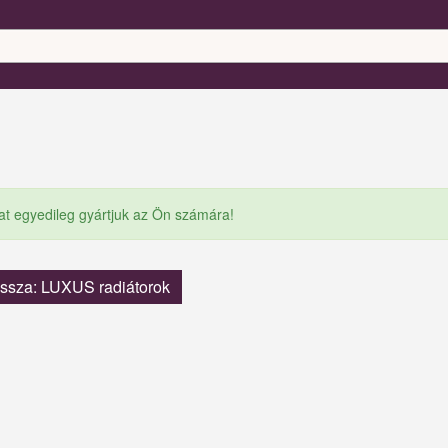
at egyedileg gyártjuk az Ön számára!
issza: LUXUS radiátorok