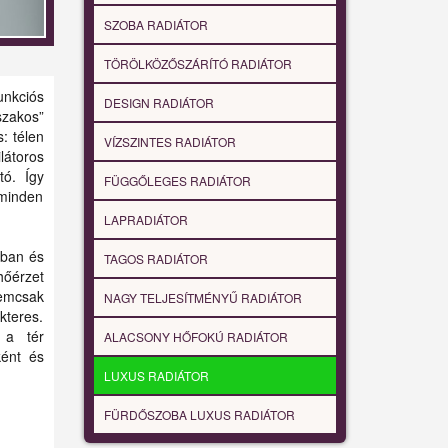
SZOBA RADIÁTOR
TÖRÖLKÖZŐSZÁRÍTÓ RADIÁTOR
unkciós
DESIGN RADIÁTOR
szakos”
: télen
VÍZSZINTES RADIÁTOR
látoros
tó. Így
FÜGGŐLEGES RADIÁTOR
minden
LAPRADIÁTOR
kban és
TAGOS RADIÁTOR
őérzet
emcsak
NAGY TELJESÍTMÉNYŰ RADIÁTOR
kteres.
 a tér
ALACSONY HŐFOKÚ RADIÁTOR
ként és
LUXUS RADIÁTOR
FÜRDŐSZOBA LUXUS RADIÁTOR