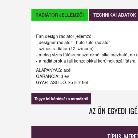
RADIÁTOR JELLEMZŐI
TECHNIKAI ADATOK
Fan design radiátor jellemzői:
- designer radiátor - hűtő-fűtő radiátor
- színes radiátor (12 színben)
- meleg vizes fűtésrendszereknél alkalmazható, de e
- a radiátorok a fali konzolokkal kerülnek szállításra
ALAPANYAG: acél
GARANCIA: 3 év
GYÁRTÁSI IDŐ: kb 5-7 hét
Tegye fel kérdését a termékről
AZ ÖN EGYEDI IG
TÍPUS, MÉRE