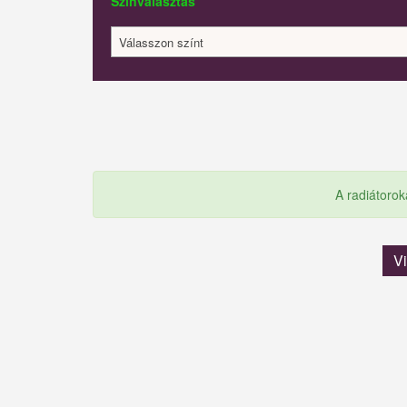
Színválasztás
Válasszon színt
A radiátorok
V