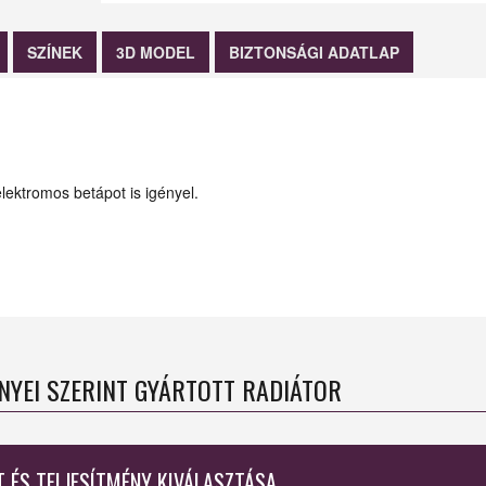
SZÍNEK
3D MODEL
BIZTONSÁGI ADATLAP
lektromos betápot is igényel.
ÉNYEI SZERINT GYÁRTOTT RADIÁTOR
T ÉS TELJESÍTMÉNY KIVÁLASZTÁSA