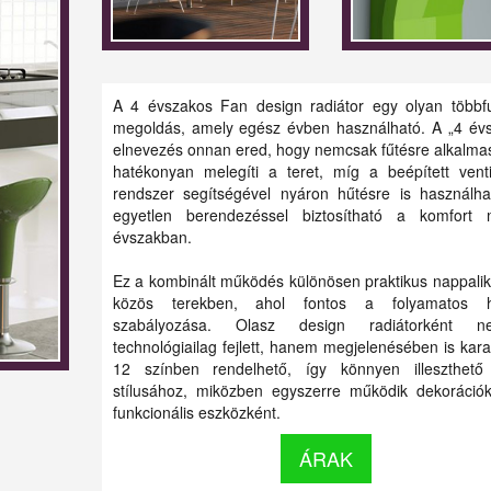
A 4 évszakos Fan design radiátor egy olyan többf
megoldás, amely egész évben használható. A „4 év
elnevezés onnan ered, hogy nemcsak fűtésre alkalmas
hatékonyan melegíti a teret, míg a beépített venti
rendszer segítségével nyáron hűtésre is használha
egyetlen berendezéssel biztosítható a komfort 
évszakban.
Ez a kombinált működés különösen praktikus nappali
közös terekben, ahol fontos a folyamatos h
szabályozása. Olasz design radiátorként n
technológiailag fejlett, hanem megjelenésében is kara
12 színben rendelhető, így könnyen illeszthető
stílusához, miközben egyszerre működik dekoráció
funkcionális eszközként.
ÁRAK