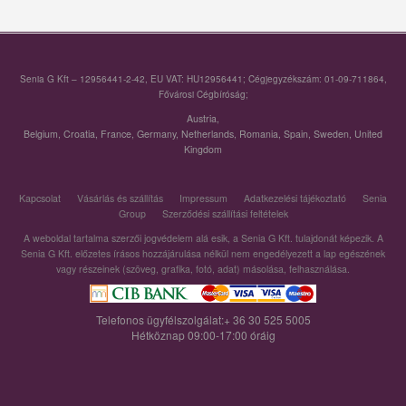
Senia G Kft – 12956441-2-42, EU VAT: HU12956441; Cégjegyzékszám: 01-09-711864,
Fővárosi Cégbíróság;
Austria
,
Belgium
,
Croatia
,
France
,
Germany
,
Netherlands
,
Romania
,
Spain
,
Sweden
,
United
Kingdom
Kapcsolat
Vásárlás és szállítás
Impressum
Adatkezelési tájékoztató
Senia
Group
Szerződési szállítási feltételek
A weboldal tartalma szerzői jogvédelem alá esik, a Senia G Kft. tulajdonát képezik. A
Senia G Kft. előzetes írásos hozzájárulása nélkül nem engedélyezett a lap egészének
vagy részeinek (szöveg, grafika, fotó, adat) másolása, felhasználása.
Telefonos ügyfélszolgálat:+ 36 30 525 5005
Hétköznap 09:00-17:00 óráig