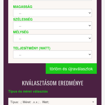
MAGASSÁG
SZÉLESSÉG
MÉLYSÉG
TELJESÍTMÉNY (WATT)
törlöm és újraválasztok
KIVÁLASZTÁSOM EREDMÉNYE
Típus és méret választás
Típus: .; Méret: .x.x.; . Watt;