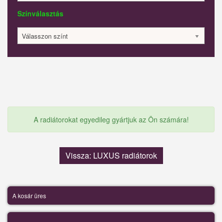
Színválasztás
Válasszon színt
A radiátorokat egyedileg gyártjuk az Ön számára!
Vissza: LUXUS radiátorok
A kosár üres