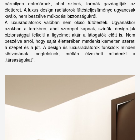
bármilyen enteriőrnek, ahol színek, formák gazdagítják az
életteret. A luxus design radiátorok fűtésteljesítménye ugyancsak
kiváló, nem beszélve működési biztonságukról.
A luxusradiátorok valóban nem olcsó fűtőtestek. Ugyanakkor
azokban a terekben, ahol szerepet kapnak, színük, design-juk
biztonsággal felkelti a figyelmet akár a látogatók előtt is. Nem
beszélve arról, hogy saját életterében mindenki kiemelten szereti
a szépet és a jót. A design és luxusradiátorok funkcióik minden
kihívásának megfelelnek, méltán élvezheti mindenki a
„társaságukat”.