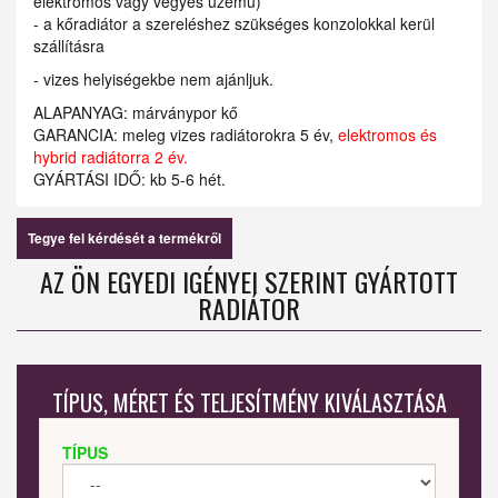
elektromos vagy vegyes üzemű)
- a kőradiátor a szereléshez szükséges konzolokkal kerül
szállításra
- vizes helyiségekbe nem ajánljuk.
ALAPANYAG: márványpor kő
GARANCIA: meleg vizes radiátorokra 5 év,
elektromos és
hybrid radiátorra 2 év.
GYÁRTÁSI IDŐ: kb 5-6 hét.
Tegye fel kérdését a termékről
AZ ÖN EGYEDI IGÉNYEI SZERINT GYÁRTOTT
RADIÁTOR
TÍPUS, MÉRET ÉS TELJESÍTMÉNY KIVÁLASZTÁSA
TÍPUS