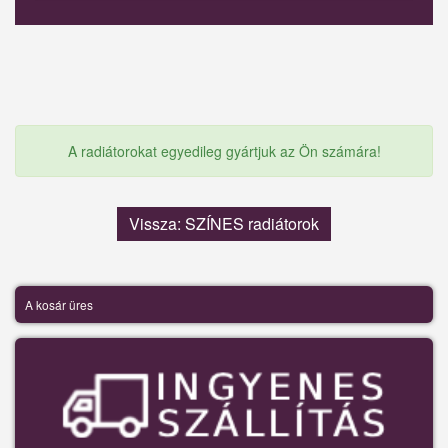
A radiátorokat egyedileg gyártjuk az Ön számára!
Vissza: SZÍNES radiátorok
A kosár üres