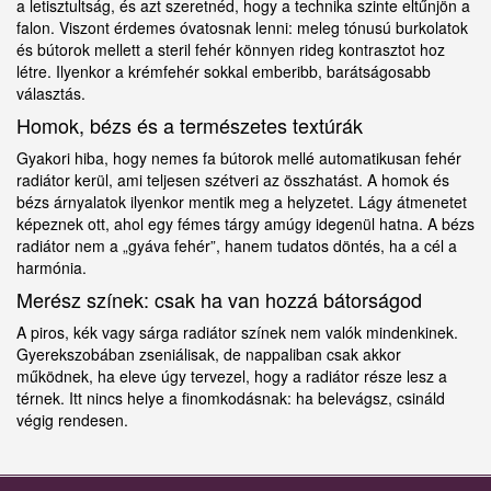
a letisztultság, és azt szeretnéd, hogy a technika szinte eltűnjön a
falon. Viszont érdemes óvatosnak lenni: meleg tónusú burkolatok
és bútorok mellett a steril fehér könnyen rideg kontrasztot hoz
létre. Ilyenkor a krémfehér sokkal emberibb, barátságosabb
választás.
Homok, bézs és a természetes textúrák
Gyakori hiba, hogy nemes fa bútorok mellé automatikusan fehér
radiátor kerül, ami teljesen szétveri az összhatást. A homok és
bézs árnyalatok ilyenkor mentik meg a helyzetet. Lágy átmenetet
képeznek ott, ahol egy fémes tárgy amúgy idegenül hatna. A bézs
radiátor nem a „gyáva fehér”, hanem tudatos döntés, ha a cél a
harmónia.
Merész színek: csak ha van hozzá bátorságod
A piros, kék vagy sárga radiátor színek nem valók mindenkinek.
Gyerekszobában zseniálisak, de nappaliban csak akkor
működnek, ha eleve úgy tervezel, hogy a radiátor része lesz a
térnek. Itt nincs helye a finomkodásnak: ha belevágsz, csináld
végig rendesen.