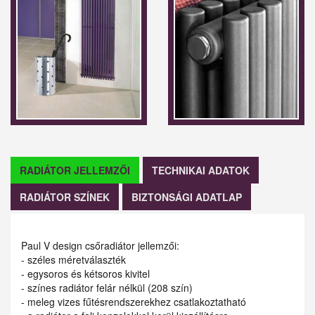
RADIÁTOR JELLEMZŐI
TECHNIKAI ADATOK
RADIÁTOR SZÍNEK
BIZTONSÁGI ADATLAP
Paul V design csőradiátor jellemzői:
- széles méretválaszték
- egysoros és kétsoros kivitel
- színes radiátor felár nélkül (208 szín)
- meleg vizes fűtésrendszerekhez csatlakoztatható