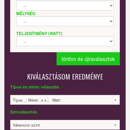
MÉLYSÉG
TELJESÍTMÉNY (WATT)
törlöm és újraválasztok
KIVÁLASZTÁSOM EREDMÉNYE
Típus és méret választás
Típus: .; Méret: .x.x.; . Watt;
Színválasztás
Válasszon színt