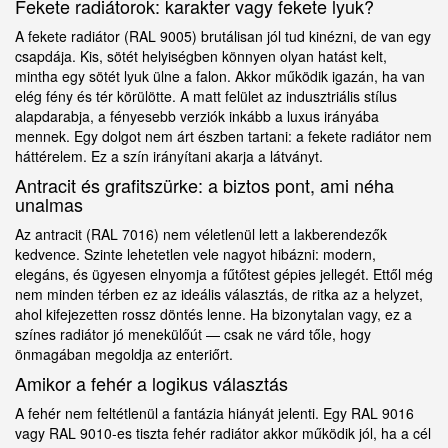
Fekete radiátorok: karakter vagy fekete lyuk?
A fekete radiátor (RAL 9005) brutálisan jól tud kinézni, de van egy
csapdája. Kis, sötét helyiségben könnyen olyan hatást kelt,
mintha egy sötét lyuk ülne a falon. Akkor működik igazán, ha van
elég fény és tér körülötte. A matt felület az indusztriális stílus
alapdarabja, a fényesebb verziók inkább a luxus irányába
mennek. Egy dolgot nem árt észben tartani: a fekete radiátor nem
háttérelem. Ez a szín irányítani akarja a látványt.
Antracit és grafitszürke: a biztos pont, ami néha
unalmas
Az antracit (RAL 7016) nem véletlenül lett a lakberendezők
kedvence. Szinte lehetetlen vele nagyot hibázni: modern,
elegáns, és ügyesen elnyomja a fűtőtest gépies jellegét. Ettől még
nem minden térben ez az ideális választás, de ritka az a helyzet,
ahol kifejezetten rossz döntés lenne. Ha bizonytalan vagy, ez a
színes radiátor jó menekülőút — csak ne várd tőle, hogy
önmagában megoldja az enteriőrt.
Amikor a fehér a logikus választás
A fehér nem feltétlenül a fantázia hiányát jelenti. Egy RAL 9016
vagy RAL 9010-es tiszta fehér radiátor akkor működik jól, ha a cél