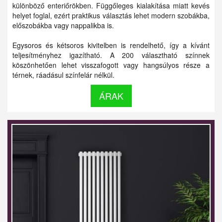
különböző enteriőrökben. Függőleges kialakítása miatt kevés
helyet foglal, ezért praktikus választás lehet modern szobákba,
előszobákba vagy nappalikba is.
Egysoros és kétsoros kivitelben is rendelhető, így a kívánt
teljesítményhez igazítható. A 200 választható színnek
köszönhetően lehet visszafogott vagy hangsúlyos része a
térnek, ráadásul színfelár nélkül.
ÁRAK