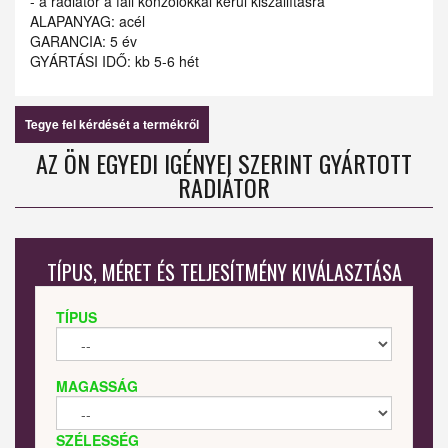
- a radiátor a fali konzolokkal kerül kiszállításra
ALAPANYAG: acél
GARANCIA: 5 év
GYÁRTÁSI IDŐ: kb 5-6 hét
Tegye fel kérdését a termékről
AZ ÖN EGYEDI IGÉNYEI SZERINT GYÁRTOTT
RADIÁTOR
TÍPUS, MÉRET ÉS TELJESÍTMÉNY KIVÁLASZTÁSA
TÍPUS
MAGASSÁG
SZÉLESSÉG