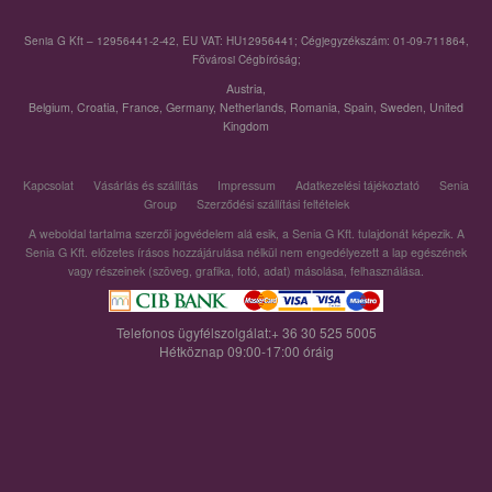
Senia G Kft – 12956441-2-42, EU VAT: HU12956441; Cégjegyzékszám: 01-09-711864,
Fővárosi Cégbíróság;
Austria
,
Belgium
,
Croatia
,
France
,
Germany
,
Netherlands
,
Romania
,
Spain
,
Sweden
,
United
Kingdom
Kapcsolat
Vásárlás és szállítás
Impressum
Adatkezelési tájékoztató
Senia
Group
Szerződési szállítási feltételek
A weboldal tartalma szerzői jogvédelem alá esik, a Senia G Kft. tulajdonát képezik. A
Senia G Kft. előzetes írásos hozzájárulása nélkül nem engedélyezett a lap egészének
vagy részeinek (szöveg, grafika, fotó, adat) másolása, felhasználása.
Telefonos ügyfélszolgálat:+ 36 30 525 5005
Hétköznap 09:00-17:00 óráig