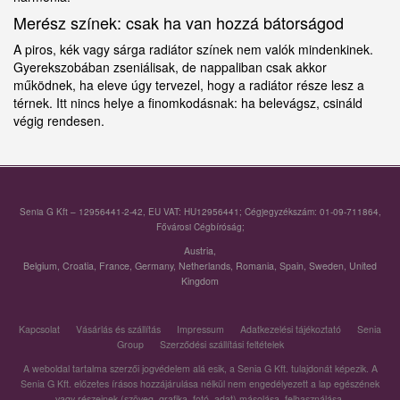
Merész színek: csak ha van hozzá bátorságod
A piros, kék vagy sárga radiátor színek nem valók mindenkinek.
Gyerekszobában zseniálisak, de nappaliban csak akkor
működnek, ha eleve úgy tervezel, hogy a radiátor része lesz a
térnek. Itt nincs helye a finomkodásnak: ha belevágsz, csináld
végig rendesen.
Senia G Kft – 12956441-2-42, EU VAT: HU12956441; Cégjegyzékszám: 01-09-711864,
Fővárosi Cégbíróság;
Austria
,
Belgium
,
Croatia
,
France
,
Germany
,
Netherlands
,
Romania
,
Spain
,
Sweden
,
United
Kingdom
Kapcsolat
Vásárlás és szállítás
Impressum
Adatkezelési tájékoztató
Senia
Group
Szerződési szállítási feltételek
A weboldal tartalma szerzői jogvédelem alá esik, a Senia G Kft. tulajdonát képezik. A
Senia G Kft. előzetes írásos hozzájárulása nélkül nem engedélyezett a lap egészének
vagy részeinek (szöveg, grafika, fotó, adat) másolása, felhasználása.