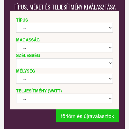
TÍPUS, MÉRET ÉS TELJESÍTMÉNY KIVÁLASZTÁSA
TÍPUS
MAGASSÁG
SZÉLESSÉG
MÉLYSÉG
TELJESÍTMÉNY (WATT)
törlöm és újraválasztok