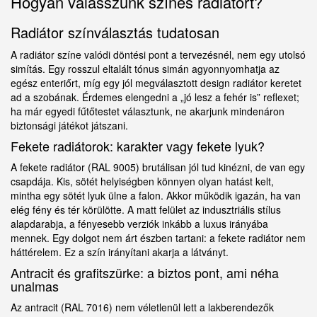
Hogyan válasszunk színes radiátort?
Radiátor színválasztás tudatosan
A radiátor színe valódi döntési pont a tervezésnél, nem egy utolsó
simítás. Egy rosszul eltalált tónus simán agyonnyomhatja az
egész enteriőrt, míg egy jól megválasztott design radiátor keretet
ad a szobának. Érdemes elengedni a „jó lesz a fehér is” reflexet;
ha már egyedi fűtőtestet választunk, ne akarjunk mindenáron
biztonsági játékot játszani.
Fekete radiátorok: karakter vagy fekete lyuk?
A fekete radiátor (RAL 9005) brutálisan jól tud kinézni, de van egy
csapdája. Kis, sötét helyiségben könnyen olyan hatást kelt,
mintha egy sötét lyuk ülne a falon. Akkor működik igazán, ha van
elég fény és tér körülötte. A matt felület az indusztriális stílus
alapdarabja, a fényesebb verziók inkább a luxus irányába
mennek. Egy dolgot nem árt észben tartani: a fekete radiátor nem
háttérelem. Ez a szín irányítani akarja a látványt.
Antracit és grafitszürke: a biztos pont, ami néha
unalmas
Az antracit (RAL 7016) nem véletlenül lett a lakberendezők