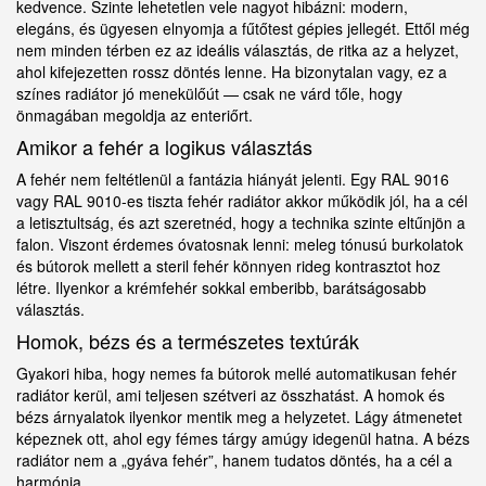
kedvence. Szinte lehetetlen vele nagyot hibázni: modern,
elegáns, és ügyesen elnyomja a fűtőtest gépies jellegét. Ettől még
nem minden térben ez az ideális választás, de ritka az a helyzet,
ahol kifejezetten rossz döntés lenne. Ha bizonytalan vagy, ez a
színes radiátor jó menekülőút — csak ne várd tőle, hogy
önmagában megoldja az enteriőrt.
Amikor a fehér a logikus választás
A fehér nem feltétlenül a fantázia hiányát jelenti. Egy RAL 9016
vagy RAL 9010-es tiszta fehér radiátor akkor működik jól, ha a cél
a letisztultság, és azt szeretnéd, hogy a technika szinte eltűnjön a
falon. Viszont érdemes óvatosnak lenni: meleg tónusú burkolatok
és bútorok mellett a steril fehér könnyen rideg kontrasztot hoz
létre. Ilyenkor a krémfehér sokkal emberibb, barátságosabb
választás.
Homok, bézs és a természetes textúrák
Gyakori hiba, hogy nemes fa bútorok mellé automatikusan fehér
radiátor kerül, ami teljesen szétveri az összhatást. A homok és
bézs árnyalatok ilyenkor mentik meg a helyzetet. Lágy átmenetet
képeznek ott, ahol egy fémes tárgy amúgy idegenül hatna. A bézs
radiátor nem a „gyáva fehér”, hanem tudatos döntés, ha a cél a
harmónia.