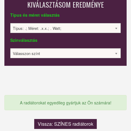
KIVÁLASZTÁSOM EREDMÉNYE
Típus és méret választás
Típus: .; Méret: .x.x.; . Watt;
Színválasztás
Válasszon színt
A radiátorokat egyedileg gyártjuk az Ön számára!
Vissza: SZÍNES radiátorok