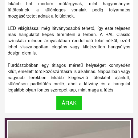
inkább hat modern műtárgynak, mint hagyományos
fűtőtestnek, a különleges vonalak pedig folyamatos
mozgásérzetet adnak a felületnek.
LED világítással még látványosabbá tehető, így este teljesen
más hangulatot képes teremteni a térben. A RAL Classic
színskála minden árnyalatában rendelhető felár nélkül, ezért
lehet visszafogottan elegáns vagy kifejezetten hangsúlyos
design elem is.
Fürdőszobában egy átlagos méretű helyiséget könnyedén
kifűt, emellett törölközőszárításra is alkalmas. Nappaliban vagy
nagyobb terekben inkább kiegészítő fűtésként ajánlott,
különösen padlófűtés mellé, ahol a látvány és a hangulat
legalább olyan fontos szerepet kap, mint maga a fűtés.
ÁRAK