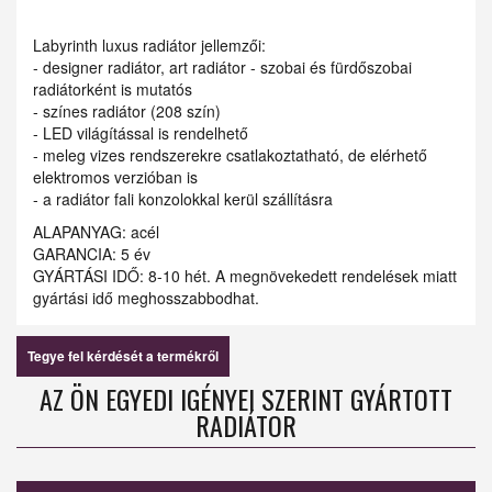
Labyrinth luxus radiátor jellemzői:
- designer radiátor, art radiátor - szobai és fürdőszobai
radiátorként is mutatós
- színes radiátor (208 szín)
- LED világítással is rendelhető
- meleg vizes rendszerekre csatlakoztatható, de elérhető
elektromos verzióban is
- a radiátor fali konzolokkal kerül szállításra
ALAPANYAG: acél
GARANCIA: 5 év
GYÁRTÁSI IDŐ: 8-10 hét. A megnövekedett rendelések miatt
gyártási idő meghosszabbodhat.
Tegye fel kérdését a termékről
AZ ÖN EGYEDI IGÉNYEI SZERINT GYÁRTOTT
RADIÁTOR