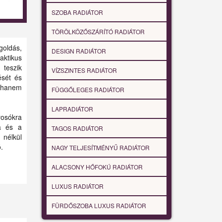
SZOBA RADIÁTOR
TÖRÖLKÖZŐSZÁRÍTÓ RADIÁTOR
goldás,
DESIGN RADIÁTOR
aktikus
 teszik
VÍZSZINTES RADIÁTOR
ését és
 hanem
FÜGGŐLEGES RADIÁTOR
LAPRADIÁTOR
yosókra
a és a
TAGOS RADIÁTOR
nélkül
.
NAGY TELJESÍTMÉNYŰ RADIÁTOR
ALACSONY HŐFOKÚ RADIÁTOR
LUXUS RADIÁTOR
FÜRDŐSZOBA LUXUS RADIÁTOR