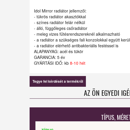
Idol Mirror radiátor jellemzői:
- tükrös radiátor akasztókkal
- színes radiátor felár nélkül
- álló, függőleges csőradiátor
- meleg vizes fűtésrendszereknél alkalmazható
- a radiátor a szükséges fali konzolokkal együtt kerü
- a radiátor elérhető antibakteriális festéssel is
ALAPANYAG: acél és tükör
GARANCIA: 5 év
GYÁRTÁSI IDŐ: kb
8-10 hét
Tegye fel kérdését a termékről
AZ ÖN EGYEDI IG
TÍPUS, MÉRE