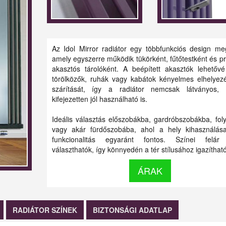
Az Idol Mirror radiátor egy többfunkciós design me
amely egyszerre működik tükörként, fűtőtestként és pr
akasztós tárolóként. A beépített akasztók lehetővé
törölközők, ruhák vagy kabátok kényelmes elhelyez
szárítását, így a radiátor nemcsak látványos,
kifejezetten jól használható is.
Ideális választás előszobákba, gardróbszobákba, fol
vagy akár fürdőszobába, ahol a hely kihasználás
funkcionalitás egyaránt fontos. Színei felár 
választhatók, így könnyedén a tér stílusához igazítható
ÁRAK
RADIÁTOR SZÍNEK
BIZTONSÁGI ADATLAP