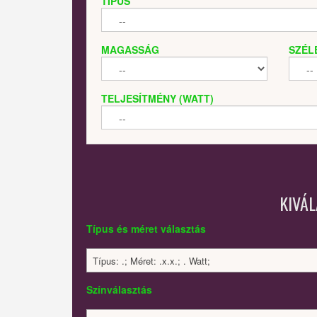
TÍPUS
MAGASSÁG
SZÉL
TELJESÍTMÉNY (WATT)
KIVÁ
Típus és méret választás
Típus: .; Méret: .x.x.; . Watt;
Színválasztás