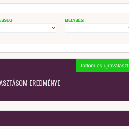
ESSÉG
MÉLYSÉG
törlöm és újraválasz
LASZTÁSOM EREDMÉNYE