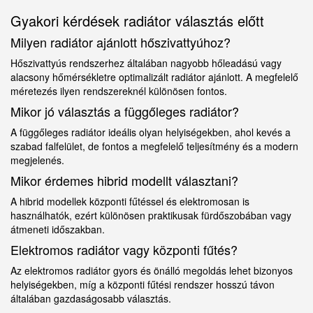
Gyakori kérdések radiátor választás előtt
Milyen radiátor ajánlott hőszivattyúhoz?
Hőszivattyús rendszerhez általában nagyobb hőleadású vagy
alacsony hőmérsékletre optimalizált radiátor ajánlott. A megfelelő
méretezés ilyen rendszereknél különösen fontos.
Mikor jó választás a függőleges radiátor?
A függőleges radiátor ideális olyan helyiségekben, ahol kevés a
szabad falfelület, de fontos a megfelelő teljesítmény és a modern
megjelenés.
Mikor érdemes hibrid modellt választani?
A hibrid modellek központi fűtéssel és elektromosan is
használhatók, ezért különösen praktikusak fürdőszobában vagy
átmeneti időszakban.
Elektromos radiátor vagy központi fűtés?
Az elektromos radiátor gyors és önálló megoldás lehet bizonyos
helyiségekben, míg a központi fűtési rendszer hosszú távon
általában gazdaságosabb választás.