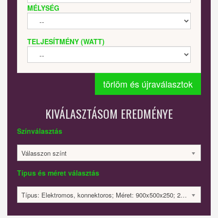
MÉLYSÉG
TELJESÍTMÉNY (WATT)
törlöm és újraválasztok
KIVÁLASZTÁSOM EREDMÉNYE
Színválasztás
Válasszon színt
Típus és méret választás
Típus: Elektromos, konnektoros; Méret: 900x500x250; 200 Watt; 142240 Ft