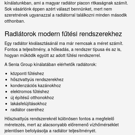
kínálatunkban, ami a magyar radiátor piacon ritkaságnak számít.
Sok vásárlónk éppen azért választ bennünket, mert nem
szeretnének ugyanazzal a radiátorral találkozni minden második
otthonban.
Radiátorok modern fűtési rendszerekhez
Egy radiátor kiválasztásánál ma már nemcsak a méret számít.
Fontos a teljesítmény, a hőleadás, a rendszer típusa és az is,
hogyan működik együtt az adott fűtési rendszerrel.
A Senia Group kínálatában elérhetők radiátorok:
központi fűtéshez
hőszivattyús rendszerekhez
kondenzációs kazánokhoz
elektromos fűtéshez
új építésű otthonokhoz
lakásfelújításokhoz
radiátor cseréhez
Hőszivattyús rendszereknél különösen fontos a megfelelő
méretezés, mert az alacsonyabb előremenő vízhőmérséklet
jelentősen befolyásolja a radiátor teljesítményét.