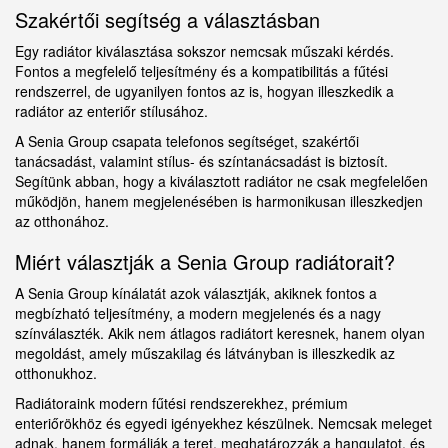
Szakértői segítség a választásban
Egy radiátor kiválasztása sokszor nemcsak műszaki kérdés.
Fontos a megfelelő teljesítmény és a kompatibilitás a fűtési
rendszerrel, de ugyanilyen fontos az is, hogyan illeszkedik a
radiátor az enteriőr stílusához.
A Senia Group csapata telefonos segítséget, szakértői
tanácsadást, valamint stílus- és színtanácsadást is biztosít.
Segítünk abban, hogy a kiválasztott radiátor ne csak megfelelően
működjön, hanem megjelenésében is harmonikusan illeszkedjen
az otthonához.
Miért választják a Senia Group radiátorait?
A Senia Group kínálatát azok választják, akiknek fontos a
megbízható teljesítmény, a modern megjelenés és a nagy
színválaszték. Akik nem átlagos radiátort keresnek, hanem olyan
megoldást, amely műszakilag és látványban is illeszkedik az
otthonukhoz.
Radiátoraink modern fűtési rendszerekhez, prémium
enteriőrökhöz és egyedi igényekhez készülnek. Nemcsak meleget
adnak, hanem formálják a teret, meghatározzák a hangulatot, és