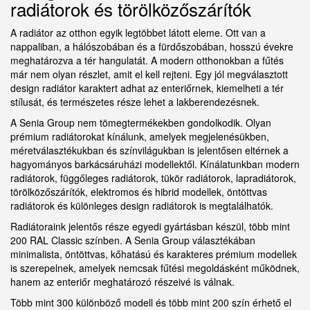
radiátorok és törölközőszárítók
A radiátor az otthon egyik legtöbbet látott eleme. Ott van a
nappaliban, a hálószobában és a fürdőszobában, hosszú évekre
meghatározva a tér hangulatát. A modern otthonokban a fűtés
már nem olyan részlet, amit el kell rejteni. Egy jól megválasztott
design radiátor karaktert adhat az enteriőrnek, kiemelheti a tér
stílusát, és természetes része lehet a lakberendezésnek.
A Senia Group nem tömegtermékekben gondolkodik. Olyan
prémium radiátorokat kínálunk, amelyek megjelenésükben,
méretválasztékukban és színvilágukban is jelentősen eltérnek a
hagyományos barkácsáruházi modellektől. Kínálatunkban modern
radiátorok, függőleges radiátorok, tükör radiátorok, lapradiátorok,
törölközőszárítók, elektromos és hibrid modellek, öntöttvas
radiátorok és különleges design radiátorok is megtalálhatók.
Radiátoraink jelentős része egyedi gyártásban készül, több mint
200 RAL Classic színben. A Senia Group választékában
minimalista, öntöttvas, kőhatású és karakteres prémium modellek
is szerepelnek, amelyek nemcsak fűtési megoldásként működnek,
hanem az enteriőr meghatározó részeivé is válnak.
Több mint 300 különböző modell és több mint 200 szín érhető el