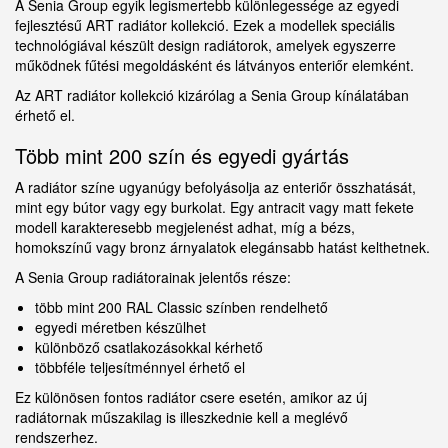
A Senia Group egyik legismertebb különlegessége az egyedi
fejlesztésű ART radiátor kollekció. Ezek a modellek speciális
technológiával készült design radiátorok, amelyek egyszerre
működnek fűtési megoldásként és látványos enteriőr elemként.
Az ART radiátor kollekció kizárólag a Senia Group kínálatában
érhető el.
Több mint 200 szín és egyedi gyártás
A radiátor színe ugyanúgy befolyásolja az enteriőr összhatását,
mint egy bútor vagy egy burkolat. Egy antracit vagy matt fekete
modell karakteresebb megjelenést adhat, míg a bézs,
homokszínű vagy bronz árnyalatok elegánsabb hatást kelthetnek.
A Senia Group radiátorainak jelentős része:
több mint 200 RAL Classic színben rendelhető
egyedi méretben készülhet
különböző csatlakozásokkal kérhető
többféle teljesítménnyel érhető el
Ez különösen fontos radiátor csere esetén, amikor az új
radiátornak műszakilag is illeszkednie kell a meglévő
rendszerhez.