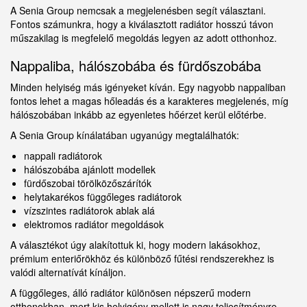
A Senia Group nemcsak a megjelenésben segít választani.
Fontos számunkra, hogy a kiválasztott radiátor hosszú távon
műszakilag is megfelelő megoldás legyen az adott otthonhoz.
Nappaliba, hálószobába és fürdőszobába
Minden helyiség más igényeket kíván. Egy nagyobb nappaliban
fontos lehet a magas hőleadás és a karakteres megjelenés, míg
hálószobában inkább az egyenletes hőérzet kerül előtérbe.
A Senia Group kínálatában ugyanúgy megtalálhatók:
nappali radiátorok
hálószobába ajánlott modellek
fürdőszobai törölközőszárítók
helytakarékos függőleges radiátorok
vízszintes radiátorok ablak alá
elektromos radiátor megoldások
A választékot úgy alakítottuk ki, hogy modern lakásokhoz,
prémium enteriőrökhöz és különböző fűtési rendszerekhez is
valódi alternatívát kínáljon.
A függőleges, álló radiátor különösen népszerű modern
otthonokban, mert kis helyigény mellett is nagy teljesítményre