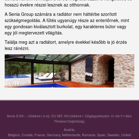
hosszú évekre részei lesznek az otthonnak.
A Senia Group számára a radiátor nem háttérbe szorított
szükségmegoldás. A fűtés ugyanúgy része az enteriőrnek, mint
egy gondosan kiválasztott burkolat, egy karakteres bútor vagy
egy jól megtervezett világítás.
Találja meg azt a radiátort, amelyre évekkel később is jó érzés
lesz ránézni.
Senia G Kft – 12956441-2-42, EU VAT: HU12956441; Cégjegyzékszám: 01-09-711864,
Fővárosi Cégbíróság;
Austria
,
Belgium
,
Croatia
,
France
,
Germany
,
Netherlands
,
Romania
,
Spain
,
Sweden
,
United