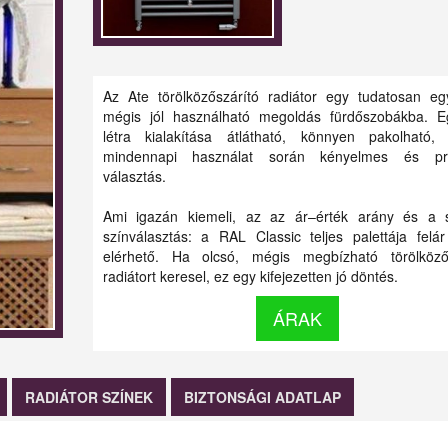
Az Ate törölközőszárító radiátor egy tudatosan eg
mégis jól használható megoldás fürdőszobákba. E
létra kialakítása átlátható, könnyen pakolható,
mindennapi használat során kényelmes és pra
választás.
Ami igazán kiemeli, az az ár–érték arány és a 
színválasztás: a RAL Classic teljes palettája felár
elérhető. Ha olcsó, mégis megbízható törölközős
radiátort keresel, ez egy kifejezetten jó döntés.
ÁRAK
RADIÁTOR SZÍNEK
BIZTONSÁGI ADATLAP