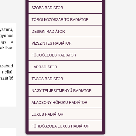
SZOBA RADIÁTOR
TÖRÖLKÖZŐSZÁRÍTÓ RADIÁTOR
yszerű,
DESIGN RADIÁTOR
gyenes
 így a
VÍZSZINTES RADIÁTOR
ktikus
FÜGGŐLEGES RADIÁTOR
szabad
LAPRADIÁTOR
 nélkül
zárító
TAGOS RADIÁTOR
NAGY TELJESÍTMÉNYŰ RADIÁTOR
ALACSONY HŐFOKÚ RADIÁTOR
LUXUS RADIÁTOR
FÜRDŐSZOBA LUXUS RADIÁTOR