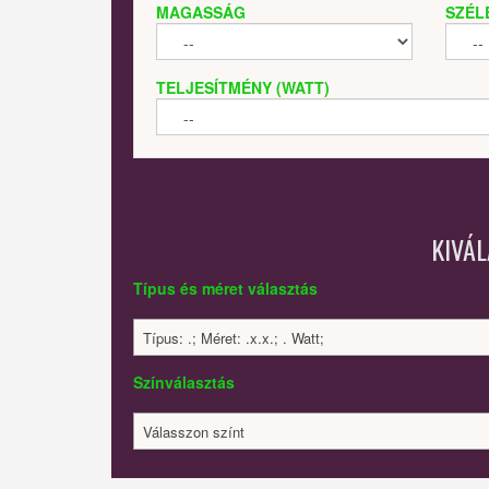
MAGASSÁG
SZÉL
TELJESÍTMÉNY (WATT)
KIVÁ
Típus és méret választás
Típus: .; Méret: .x.x.; . Watt;
Színválasztás
Válasszon színt