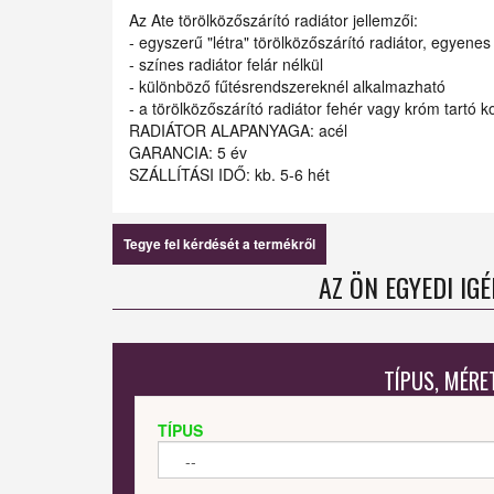
Az Ate törölközőszárító radiátor jellemzői:
- egyszerű "létra" törölközőszárító radiátor, egyenes 
- színes radiátor felár nélkül
- különböző fűtésrendszereknél alkalmazható
- a törölközőszárító radiátor fehér vagy króm tartó ko
RADIÁTOR ALAPANYAGA: acél
GARANCIA: 5 év
SZÁLLÍTÁSI IDŐ: kb. 5-6 hét
Tegye fel kérdését a termékről
AZ ÖN EGYEDI IG
TÍPUS, MÉRE
TÍPUS