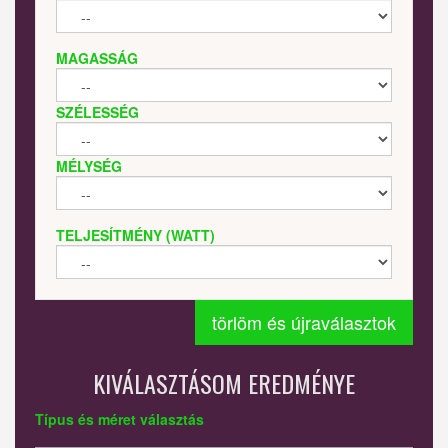
MAGASSÁG
SZÉLESSÉG
MÉLYSÉG
TELJESÍTMÉNY (WATT)
törlöm és újraválasztok
KIVÁLASZTÁSOM EREDMÉNYE
Típus és méret választás