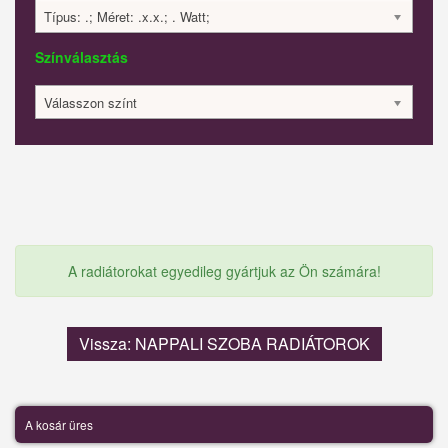
Típus: .; Méret: .x.x.; . Watt;
Színválasztás
Válasszon színt
A radiátorokat egyedileg gyártjuk az Ön számára!
Vissza: NAPPALI SZOBA RADIÁTOROK
A kosár üres