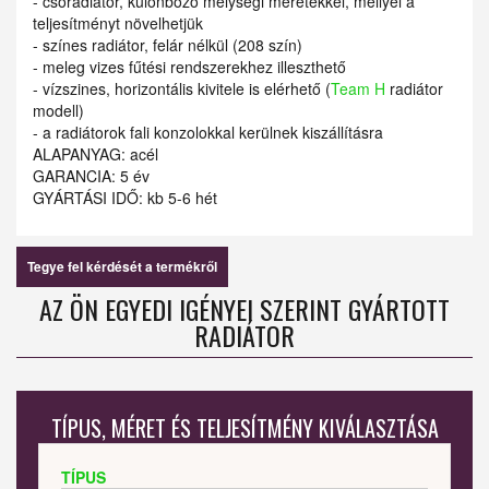
- csőradiátor, különböző mélységi méretekkel, mellyel a
teljesítményt növelhetjük
- színes radiátor, felár nélkül (208 szín)
- meleg vizes fűtési rendszerekhez illeszthető
- vízszines, horizontális kivitele is elérhető (
Team H
radiátor
modell)
- a radiátorok fali konzolokkal kerülnek kiszállításra
ALAPANYAG: acél
GARANCIA: 5 év
GYÁRTÁSI IDŐ: kb 5-6 hét
Tegye fel kérdését a termékről
AZ ÖN EGYEDI IGÉNYEI SZERINT GYÁRTOTT
RADIÁTOR
TÍPUS, MÉRET ÉS TELJESÍTMÉNY KIVÁLASZTÁSA
TÍPUS