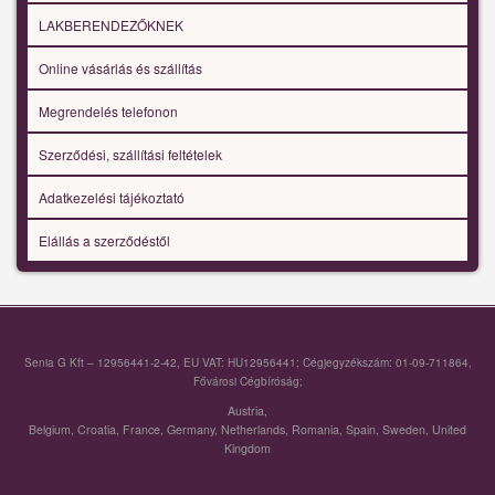
LAKBERENDEZŐKNEK
Online vásárlás és szállítás
Megrendelés telefonon
Szerződési, szállítási feltételek
Adatkezelési tájékoztató
Elállás a szerződéstől
Senia G Kft – 12956441-2-42, EU VAT: HU12956441; Cégjegyzékszám: 01-09-711864,
Fővárosi Cégbíróság;
Austria
,
Belgium
,
Croatia
,
France
,
Germany
,
Netherlands
,
Romania
,
Spain
,
Sweden
,
United
Kingdom