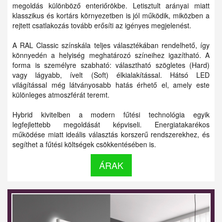
megoldás különböző enteriőrökbe. Letisztult arányai miatt
klasszikus és kortárs környezetben is jól működik, miközben a
rejtett csatlakozás tovább erősíti az igényes megjelenést.
A RAL Classic színskála teljes választékában rendelhető, így
könnyedén a helyiség meghatározó színeihez igazítható. A
forma is személyre szabható: választható szögletes (Hard)
vagy lágyabb, ívelt (Soft) élkialakítással. Hátsó LED
világítással még látványosabb hatás érhető el, amely este
különleges atmoszférát teremt.
Hybrid kivitelben a modern fűtési technológia egyik
legfejlettebb megoldását képviseli. Energiatakarékos
működése miatt ideális választás korszerű rendszerekhez, és
segíthet a fűtési költségek csökkentésében is.
ÁRAK