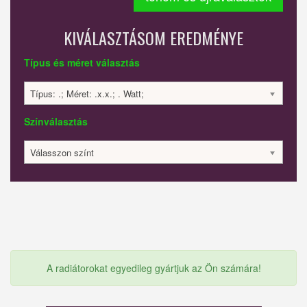
KIVÁLASZTÁSOM EREDMÉNYE
Típus és méret választás
Típus: .; Méret: .x.x.; . Watt;
Színválasztás
Válasszon színt
A radiátorokat egyedileg gyártjuk az Ön számára!