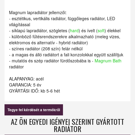
Magnum lapradiátor jellemzői:
- esztétikus, vertikális radiátor, függőleges radiátor, LED
világítással
- síklapú lapradiátor, szögletes (
hard
) és ívelt (
soft
) élekkel
- különböző fűtésrendszerekre alkalmazható (meleg vizes,
elektromos és alternatív - hybrid radiátor)
- színes radiátor (208 szín) felár nélkül
- a magas és álló radiátort a fali konzolokkal együtt szállítjuk
- mutatós és szép radiátor fürdőszobába is -
Magnum Bath
radiátor
ALAPANYAG: acél
GARANCIA: 5 év
GYÁRTÁSI IDŐ: kb 5-6 hét
Tegye fel kérdését a termékről
AZ ÖN EGYEDI IGÉNYEI SZERINT GYÁRTOTT
RADIÁTOR