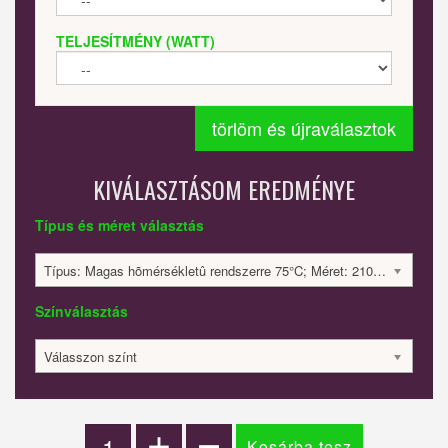
TELJESÍTMÉNY (WATT)
törlöm és újraválasztok
KIVÁLASZTÁSOM EREDMÉNYE
Típus és méret választás
Típus: Magas hõmérsékletû rendszerre 75°C; Méret: 210x1000x32; 225 Watt; 126808 Ft
Színválasztás
Válasszon színt