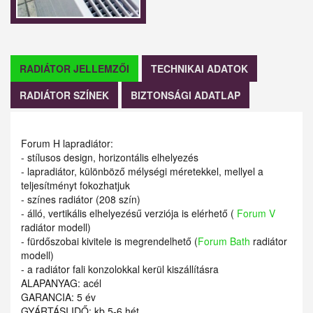
RADIÁTOR JELLEMZŐI
TECHNIKAI ADATOK
RADIÁTOR SZÍNEK
BIZTONSÁGI ADATLAP
Forum H lapradiátor:
- stílusos design, horizontális elhelyezés
- lapradiátor, különböző mélységi méretekkel, mellyel a
teljesítményt fokozhatjuk
- színes radiátor (208 szín)
- álló, vertikális elhelyezésű verziója is elérhető (
Forum V
radiátor modell)
- fürdőszobai kivitele is megrendelhető (
Forum Bath
radiátor
modell)
- a radiátor fali konzolokkal kerül kiszállításra
ALAPANYAG: acél
GARANCIA: 5 év
GYÁRTÁSI IDŐ: kb 5-6 hét