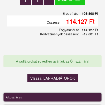
Eredeti ár:
126.808
Ft
Ft
114.127
Összesen:
Fogyasztói ár
114.127
Ft
Kedvezmények összesen:
-12.681 Ft
A radiátorokat egyedileg gyártjuk az Ön számára!
Vissza: LAPRADIÁTOROK
A kosár üres