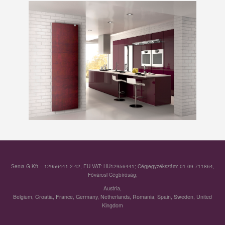
Senia G Kft – 12956441-2-42, EU VAT: HU12956441; Cégjegyzékszám: 01-09-711864,
Fővárosi Cégbíróság;
Austria
,
Belgium
,
Croatia
,
France
,
Germany
,
Netherlands
,
Romania
,
Spain
,
Sweden
,
United
Kingdom