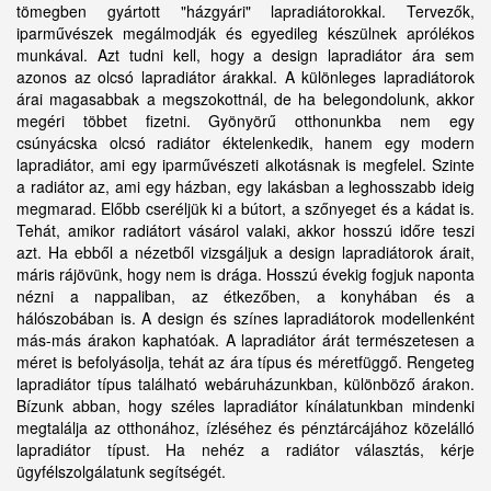
tömegben gyártott "házgyári" lapradiátorokkal. Tervezők,
iparművészek megálmodják és egyedileg készülnek aprólékos
munkával. Azt tudni kell, hogy a design lapradiátor ára sem
azonos az olcsó lapradiátor árakkal. A különleges lapradiátorok
árai magasabbak a megszokottnál, de ha belegondolunk, akkor
megéri többet fizetni. Gyönyörű otthonunkba nem egy
csúnyácska olcsó radiátor éktelenkedik, hanem egy modern
lapradiátor, ami egy iparművészeti alkotásnak is megfelel. Szinte
a radiátor az, ami egy házban, egy lakásban a leghosszabb ideig
megmarad. Előbb cseréljük ki a bútort, a szőnyeget és a kádat is.
Tehát, amikor radiátort vásárol valaki, akkor hosszú időre teszi
azt. Ha ebből a nézetből vizsgáljuk a design lapradiátorok árait,
máris rájövünk, hogy nem is drága. Hosszú évekig fogjuk naponta
nézni a nappaliban, az étkezőben, a konyhában és a
hálószobában is. A design és színes lapradiátorok modellenként
más-más árakon kaphatóak. A lapradiátor árát természetesen a
méret is befolyásolja, tehát az ára típus és méretfüggő. Rengeteg
lapradiátor típus található webáruházunkban, különböző árakon.
Bízunk abban, hogy széles lapradiátor kínálatunkban mindenki
megtalálja az otthonához, ízléséhez és pénztárcájához közelálló
lapradiátor típust. Ha nehéz a radiátor választás, kérje
ügyfélszolgálatunk segítségét.