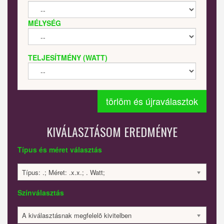
MÉLYSÉG
TELJESÍTMÉNY (WATT)
törlöm és újraválasztok
KIVÁLASZTÁSOM EREDMÉNYE
Típus és méret választás
Típus: .; Méret: .x.x.; . Watt;
Színválasztás
A kiválasztásnak megfelelõ kivitelben