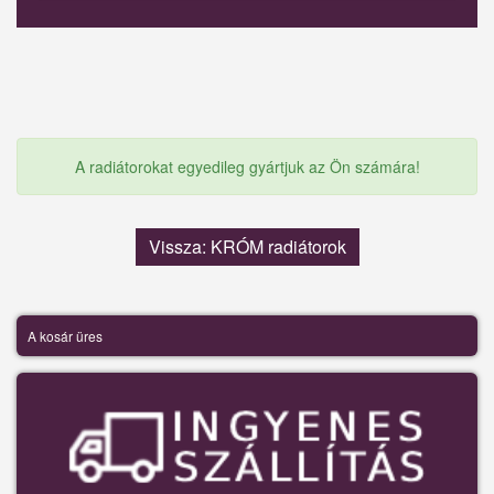
A radiátorokat egyedileg gyártjuk az Ön számára!
Vissza: KRÓM radiátorok
A kosár üres