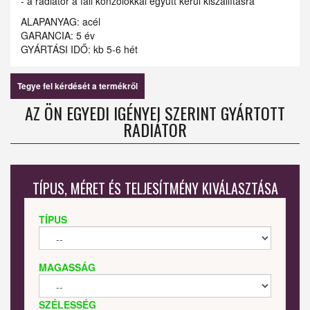
- a radiátor a fali konzolokkal együtt kerül kiszállításra
ALAPANYAG: acél
GARANCIA: 5 év
GYÁRTÁSI IDŐ: kb 5-6 hét
Tegye fel kérdését a termékről
AZ ÖN EGYEDI IGÉNYEI SZERINT GYÁRTOTT
RADIÁTOR
TÍPUS, MÉRET ÉS TELJESÍTMÉNY KIVÁLASZTÁSA
TÍPUS
MAGASSÁG
SZÉLESSÉG