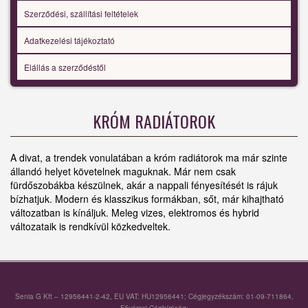
Szerződési, szállítási feltételek
Adatkezelési tájékoztató
Elállás a szerződéstől
KRÓM RADIÁTOROK
A divat, a trendek vonulatában a króm radiátorok ma már szinte
állandó helyet követelnek maguknak. Már nem csak
fürdőszobákba készülnek, akár a nappali fényesítését is rájuk
bízhatjuk. Modern és klasszikus formákban, sőt, már kihajtható
változatban is kínáljuk. Meleg vizes, elektromos és hybrid
változataik is rendkívül közkedveltek.
Senia G Kft – 12956441-2-42, EU VAT: HU12956441; Cégjegyzékszám: 01-09-711864,