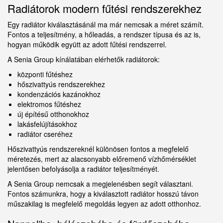
Radiátorok modern fűtési rendszerekhez
Egy radiátor kiválasztásánál ma már nemcsak a méret számít.
Fontos a teljesítmény, a hőleadás, a rendszer típusa és az is,
hogyan működik együtt az adott fűtési rendszerrel.
A Senia Group kínálatában elérhetők radiátorok:
központi fűtéshez
hőszivattyús rendszerekhez
kondenzációs kazánokhoz
elektromos fűtéshez
új építésű otthonokhoz
lakásfelújításokhoz
radiátor cseréhez
Hőszivattyús rendszereknél különösen fontos a megfelelő
méretezés, mert az alacsonyabb előremenő vízhőmérséklet
jelentősen befolyásolja a radiátor teljesítményét.
A Senia Group nemcsak a megjelenésben segít választani.
Fontos számunkra, hogy a kiválasztott radiátor hosszú távon
műszakilag is megfelelő megoldás legyen az adott otthonhoz.