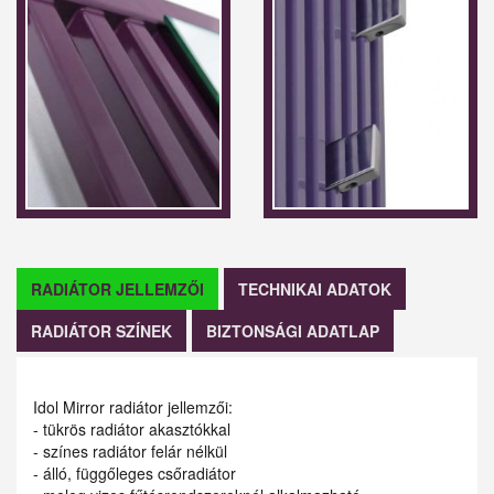
RADIÁTOR JELLEMZŐI
TECHNIKAI ADATOK
RADIÁTOR SZÍNEK
BIZTONSÁGI ADATLAP
Idol Mirror radiátor jellemzői:
- tükrös radiátor akasztókkal
- színes radiátor felár nélkül
- álló, függőleges csőradiátor