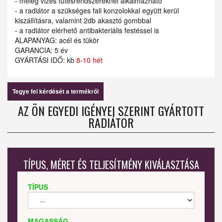
- meleg vizes fűtésrendszereknél alkalmazható
- a radiátor a szükséges fali konzolokkal együtt kerül
kiszállításra, valamint 2db akasztó gombbal
- a radiátor elérhető antibakteriális festéssel is
ALAPANYAG: acél és tükör
GARANCIA: 5 év
GYÁRTÁSI IDŐ: kb
8-10 hét
Tegye fel kérdését a termékről
AZ ÖN EGYEDI IGÉNYEI SZERINT GYÁRTOTT
RADIÁTOR
TÍPUS, MÉRET ÉS TELJESÍTMÉNY KIVÁLASZTÁSA
TÍPUS
MAGASSÁG