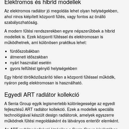
Elektromos és hibrid modellek
Az elektromos radiátor jó megoldás lehet olyan helyiségekben,
ahol nincs kiépített központi fűtés, vagy fontos az önálló
szabályozhatóság.
A modern fűtési rendszerekben egyre népszerűbbek a hibrid
modellek is. Ezek központi fűtéssel és elektromosan is
működhetnek, ami különösen praktikus lehet:
fürdőszobákban
átmeneti időszakban
nyári használat esetén
gyors felfűtést igénylő helyiségekben
Egy hibrid törölközőszárító télen a központi fűtéssel működik,
nyáron pedig elektromosan is használható.
Egyedi ART radiátor kollekció
A Senia Group egyik legismertebb különlegessége az egyedi
fejlesztésű ART radiátor kollekció. Ezek a modellek speciális
technológiával készült design radiátorok, amelyek egyszerre
működnek fűtési megoldásként és látványos enteriőr elemként.