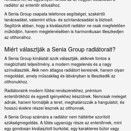
radiátor az enteriőr stílusához.
A Senia Group csapata telefonos segítséget, szakértői
tanácsadást, valamint stílus- és színtanácsadást is biztosít.
Segítünk abban, hogy a kiválasztott radiátor ne csak megfelelően
működjön, hanem megjelenésében is harmonikusan illeszkedjen
az otthonához.
Miért választják a Senia Group radiátorait?
A Senia Group kínálatát azok választják, akiknek fontos a
megbízható teljesítmény, a modern megjelenés és a nagy
színválaszték. Akik nem átlagos radiátort keresnek, hanem olyan
megoldást, amely műszakilag és látványban is illeszkedik az
otthonukhoz.
Radiátoraink modern fűtési rendszerekhez, prémium
enteriőrökhöz és egyedi igényekhez készülnek. Nemcsak meleget
adnak, hanem formálják a teret, meghatározzák a hangulatot, és
hosszú évekre részei lesznek az otthonnak.
A Senia Group számára a radiátor nem háttérbe szorított
szükségmegoldás. A fűtés ugyanúgy része az enteriőrnek, mint
egy gondosan kiválasztott burkolat, egy karakteres bútor vagy