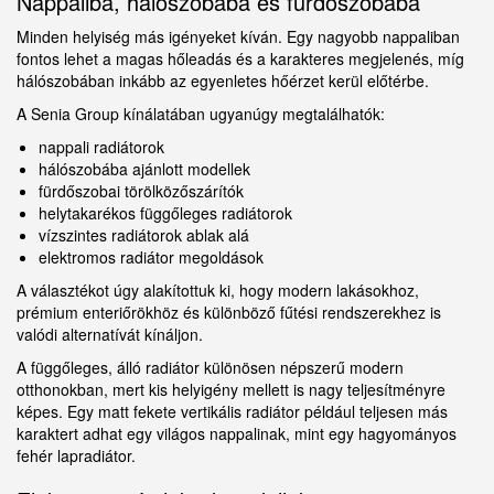
Nappaliba, hálószobába és fürdőszobába
Minden helyiség más igényeket kíván. Egy nagyobb nappaliban
fontos lehet a magas hőleadás és a karakteres megjelenés, míg
hálószobában inkább az egyenletes hőérzet kerül előtérbe.
A Senia Group kínálatában ugyanúgy megtalálhatók:
nappali radiátorok
hálószobába ajánlott modellek
fürdőszobai törölközőszárítók
helytakarékos függőleges radiátorok
vízszintes radiátorok ablak alá
elektromos radiátor megoldások
A választékot úgy alakítottuk ki, hogy modern lakásokhoz,
prémium enteriőrökhöz és különböző fűtési rendszerekhez is
valódi alternatívát kínáljon.
A függőleges, álló radiátor különösen népszerű modern
otthonokban, mert kis helyigény mellett is nagy teljesítményre
képes. Egy matt fekete vertikális radiátor például teljesen más
karaktert adhat egy világos nappalinak, mint egy hagyományos
fehér lapradiátor.