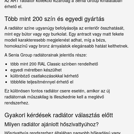
Az ART radiátor kollekció kizárólag a Senia Group kínálatában
érhető el.
Több mint 200 szín és egyedi gyártás
A radiátor színe ugyanúgy befolyásolja az enteriőr összhatását,
mint egy bútor vagy egy burkolat. Egy antracit vagy matt fekete
modell karakteresebb megjelenést adhat, míg a bézs,
homokszínű vagy bronz árnyalatok elegánsabb hatást kelthetnek.
A Senia Group radiátorainak jelentős része:
több mint 200 RAL Classic színben rendelhető
egyedi méretben készülhet
különböző csatlakozásokkal kérhető
többféle teljesítménnyel érhető el
Ez különösen fontos radiátor csere esetén, amikor az új
radiátornak műszakilag is illeszkednie kell a meglévő
rendszerhez.
Gyakori kérdések radiátor választás előtt
Milyen radiátor ajánlott hőszivattyúhoz?
Hőszivattyús rendszerhez általában nagyobb hőleadású vagy