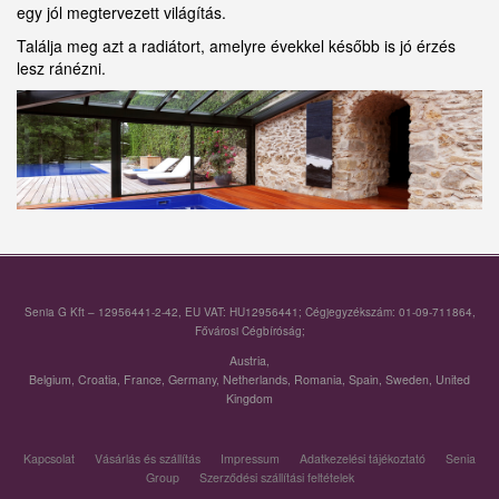
egy jól megtervezett világítás.
Találja meg azt a radiátort, amelyre évekkel később is jó érzés
lesz ránézni.
Senia G Kft – 12956441-2-42, EU VAT: HU12956441; Cégjegyzékszám: 01-09-711864,
Fővárosi Cégbíróság;
Austria
,
Belgium
,
Croatia
,
France
,
Germany
,
Netherlands
,
Romania
,
Spain
,
Sweden
,
United
Kingdom
Kapcsolat
Vásárlás és szállítás
Impressum
Adatkezelési tájékoztató
Senia
Group
Szerződési szállítási feltételek