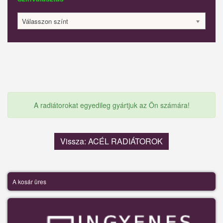
Válasszon színt
A radiátorokat egyedileg gyártjuk az Ön számára!
Vissza: ACÉL RADIÁTOROK
A kosár üres