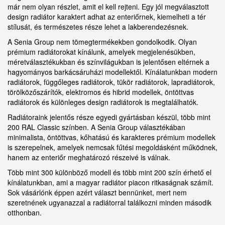
már nem olyan részlet, amit el kell rejteni. Egy jól megválasztott
design radiátor karaktert adhat az enteriőrnek, kiemelheti a tér
stílusát, és természetes része lehet a lakberendezésnek.
A Senia Group nem tömegtermékekben gondolkodik. Olyan
prémium radiátorokat kínálunk, amelyek megjelenésükben,
méretválasztékukban és színvilágukban is jelentősen eltérnek a
hagyományos barkácsáruházi modellektől. Kínálatunkban modern
radiátorok, függőleges radiátorok, tükör radiátorok, lapradiátorok,
törölközőszárítók, elektromos és hibrid modellek, öntöttvas
radiátorok és különleges design radiátorok is megtalálhatók.
Radiátoraink jelentős része egyedi gyártásban készül, több mint
200 RAL Classic színben. A Senia Group választékában
minimalista, öntöttvas, kőhatású és karakteres prémium modellek
is szerepelnek, amelyek nemcsak fűtési megoldásként működnek,
hanem az enteriőr meghatározó részeivé is válnak.
Több mint 300 különböző modell és több mint 200 szín érhető el
kínálatunkban, ami a magyar radiátor piacon ritkaságnak számít.
Sok vásárlónk éppen azért választ bennünket, mert nem
szeretnének ugyanazzal a radiátorral találkozni minden második
otthonban.