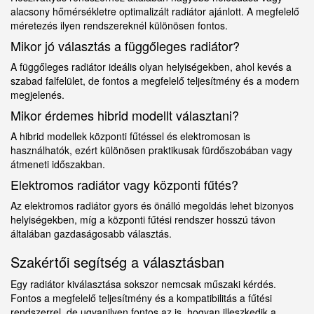
alacsony hőmérsékletre optimalizált radiátor ajánlott. A megfelelő
méretezés ilyen rendszereknél különösen fontos.
Mikor jó választás a függőleges radiátor?
A függőleges radiátor ideális olyan helyiségekben, ahol kevés a
szabad falfelület, de fontos a megfelelő teljesítmény és a modern
megjelenés.
Mikor érdemes hibrid modellt választani?
A hibrid modellek központi fűtéssel és elektromosan is
használhatók, ezért különösen praktikusak fürdőszobában vagy
átmeneti időszakban.
Elektromos radiátor vagy központi fűtés?
Az elektromos radiátor gyors és önálló megoldás lehet bizonyos
helyiségekben, míg a központi fűtési rendszer hosszú távon
általában gazdaságosabb választás.
Szakértői segítség a választásban
Egy radiátor kiválasztása sokszor nemcsak műszaki kérdés.
Fontos a megfelelő teljesítmény és a kompatibilitás a fűtési
rendszerrel, de ugyanilyen fontos az is, hogyan illeszkedik a