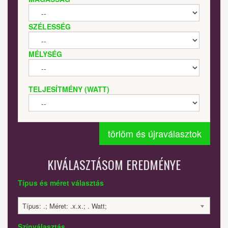
SZÉLESSÉG
MÉLYSÉG
TELJESÍTMÉNY (WATT)
törlöm és újraválasztok
KIVÁLASZTÁSOM EREDMÉNYE
Típus és méret választás
Típus: .; Méret: .x.x.; . Watt;
Színválasztás