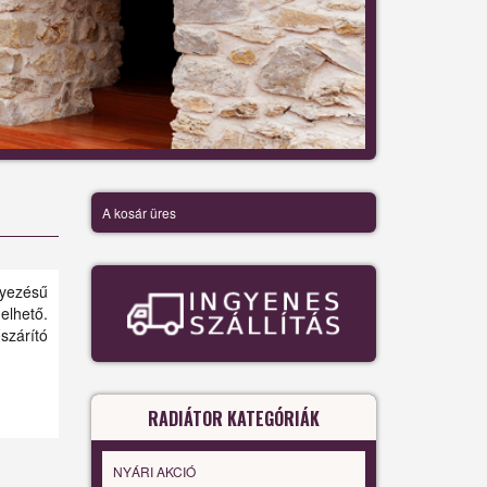
A kosár üres
lyezésű
elhető.
szárító
RADIÁTOR KATEGÓRIÁK
NYÁRI AKCIÓ