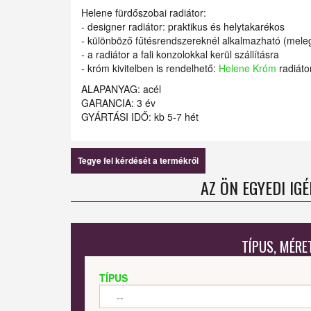
Helene fürdőszobai radiátor:
- designer radiátor: praktikus és helytakarékos
- különböző fűtésrendszereknél alkalmazható (meleg 
- a radiátor a fali konzolokkal kerül szállításra
- króm kivitelben is rendelhető:
Helene Króm
radiáto
ALAPANYAG: acél
GARANCIA: 3 év
GYÁRTÁSI IDŐ: kb 5-7 hét
Tegye fel kérdését a termékről
AZ ÖN EGYEDI IG
TÍPUS, MÉRE
TÍPUS