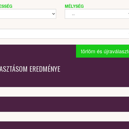
ESSÉG
MÉLYSÉG
törlöm és újraválasz
LASZTÁSOM EREDMÉNYE