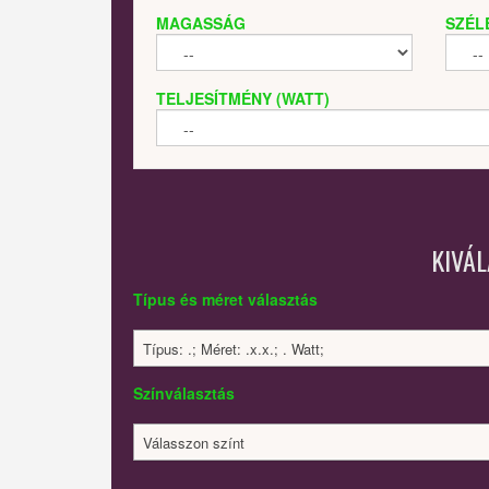
MAGASSÁG
SZÉL
TELJESÍTMÉNY (WATT)
KIVÁ
Típus és méret választás
Típus: .; Méret: .x.x.; . Watt;
Színválasztás
Válasszon színt