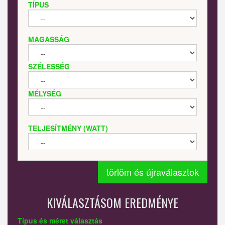
TÍPUS
MAGASSÁG
SZÉLESSÉG
MÉLYSÉG
TELJESÍTMÉNY (WATT)
törlöm és újraválasztok
KIVÁLASZTÁSOM EREDMÉNYE
Típus és méret választás