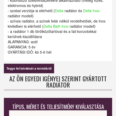
- különböző fűtésrendszerekre alkalmazható (meleg vizes,
elektromos és hybrid)
- szobai verziója is elérhető (
Delta
radiátor és
Delta Inox
radiátor modell)
- színes radiátor, a színek felár nélkül rendelhetőek, de Inox
kivitelben is elérhető (
Delta Bath Inox
radiátor modell)
- a radiátor 1 db törölközőtartóval és a fali konzolokkal
kerülnek kiszállításra
ALAPANYAG: acél
GARANCIA: 5 év
GYÁRTÁSI IDŐ: kb 5-6 hét
Tegye fel kérdését a termékről
AZ ÖN EGYEDI IGÉNYEI SZERINT GYÁRTOTT
RADIÁTOR
TÍPUS, MÉRET ÉS TELJESÍTMÉNY KIVÁLASZTÁSA