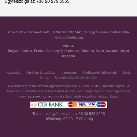
Ügyfélszolgálat: +36 20 279 5555
Senia G Kft – 12956441-2-42, EU VAT: HU12956441; Cégjegyzékszám: 01-09-711864,
Fővárosi Cégbíróság;
Austria
,
Belgium
,
Croatia
,
France
,
Germany
,
Netherlands
,
Romania
,
Spain
,
Sweden
,
United
Kingdom
Kapcsolat
Vásárlás és szállítás
Impressum
Adatkezelési tájékoztató
Senia
Group
Szerződési szállítási feltételek
A weboldal tartalma szerzői jogvédelem alá esik, a Senia G Kft. tulajdonát képezik. A
Senia G Kft. előzetes írásos hozzájárulása nélkül nem engedélyezett a lap egészének
vagy részeinek (szöveg, grafika, fotó, adat) másolása, felhasználása.
Telefonos ügyfélszolgálat:+ 36 30 525 5005
Hétköznap 09:00-17:00 óráig