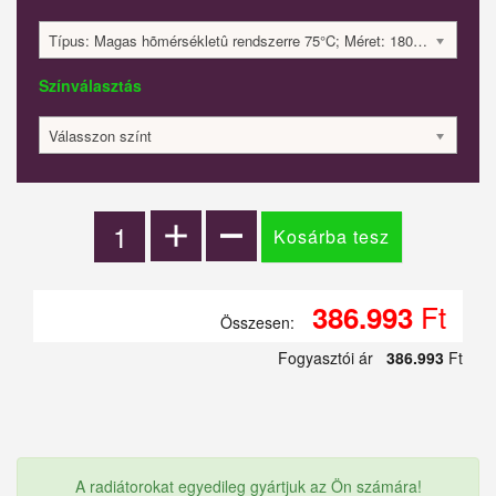
Típus: Magas hõmérsékletû rendszerre 75°C; Méret: 1800x280x60; 350 Watt; 386993 Ft
Színválasztás
Válasszon színt
Ft
386.993
Összesen:
Fogyasztói ár
386.993
Ft
A radiátorokat egyedileg gyártjuk az Ön számára!