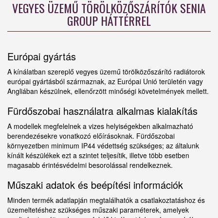
VEGYES ÜZEMŰ TÖRÖLKÖZŐSZÁRÍTÓK SENIA
GROUP HÁTTÉRREL
Európai gyártás
A kínálatban szereplő vegyes üzemű törölközőszárító radiátorok
európai gyártásból származnak, az Európai Unió területén vagy
Angliában készülnek, ellenőrzött minőségi követelmények mellett.
Fürdőszobai használatra alkalmas kialakítás
A modellek megfelelnek a vizes helyiségekben alkalmazható
berendezésekre vonatkozó előírásoknak. Fürdőszobai
környezetben minimum IP44 védettség szükséges; az általunk
kínált készülékek ezt a szintet teljesítik, illetve több esetben
magasabb érintésvédelmi besorolással rendelkeznek.
Műszaki adatok és beépítési információk
Minden termék adatlapján megtalálhatók a csatlakoztatáshoz és
üzemeltetéshez szükséges műszaki paraméterek, amelyek