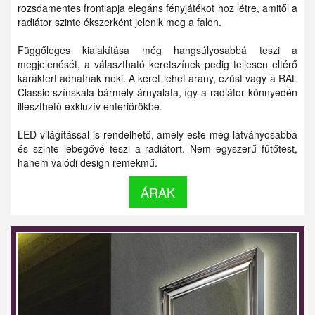
rozsdamentes frontlapja elegáns fényjátékot hoz létre, amitől a
radiátor szinte ékszerként jelenik meg a falon.
Függőleges kialakítása még hangsúlyosabbá teszi a
megjelenését, a választható keretszínek pedig teljesen eltérő
karaktert adhatnak neki. A keret lehet arany, ezüst vagy a RAL
Classic színskála bármely árnyalata, így a radiátor könnyedén
illeszthető exkluzív enteriőrökbe.
LED világítással is rendelhető, amely este még látványosabbá
és szinte lebegővé teszi a radiátort. Nem egyszerű fűtőtest,
hanem valódi design remekmű.
ÁRAK