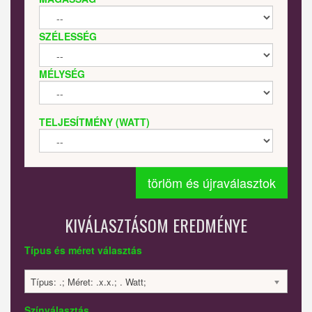
SZÉLESSÉG
MÉLYSÉG
TELJESÍTMÉNY (WATT)
törlöm és újraválasztok
KIVÁLASZTÁSOM EREDMÉNYE
Típus és méret választás
Típus: .; Méret: .x.x.; . Watt;
Színválasztás