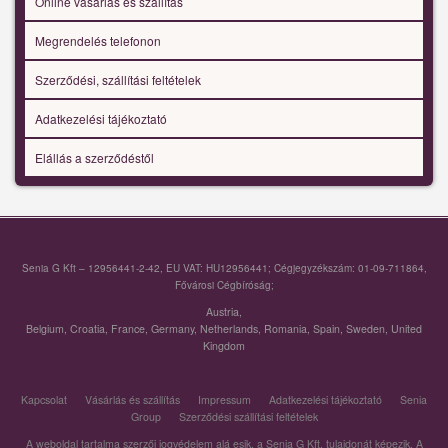
Online vásárlás és szállítás
Megrendelés telefonon
Szerződési, szállítási feltételek
Adatkezelési tájékoztató
Elállás a szerződéstől
Senia G Kft – 12956441-2-42, EU VAT: HU12956441; Cégjegyzékszám: 01-09-711864,
Fővárosi Cégbíróság;
Austria
,
Belgium
,
Croatia
,
France
,
Germany
,
Netherlands
,
Romania
,
Spain
,
Sweden
,
United
Kingdom
Kapcsolat
Vásárlás és szállítás
Impressum
Adatkezelési tájékoztató
Senia
Group
Szerződési szállítási feltételek
A weboldal tartalma szerzői jogvédelem alá esik, a Senia G Kft. tulajdonát képezik. A