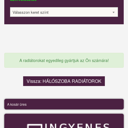
Válasszon keret színt
A radiátorokat egyedileg gyártjuk az Ön számára!
Vissza: HÁLÓSZOBA RADIÁTOROK
A kosár üres