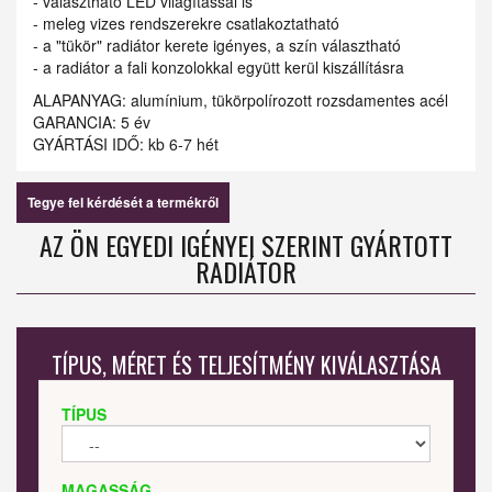
- választható LED világítással is
- meleg vizes rendszerekre csatlakoztatható
- a "tükör" radiátor kerete igényes, a szín választható
- a radiátor a fali konzolokkal együtt kerül kiszállításra
ALAPANYAG: alumínium, tükörpolírozott rozsdamentes acél
GARANCIA: 5 év
GYÁRTÁSI IDŐ: kb 6-7 hét
Tegye fel kérdését a termékről
AZ ÖN EGYEDI IGÉNYEI SZERINT GYÁRTOTT
RADIÁTOR
TÍPUS, MÉRET ÉS TELJESÍTMÉNY KIVÁLASZTÁSA
TÍPUS
MAGASSÁG