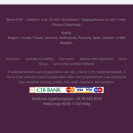
Senia G Kft – 12956441-2-42, EU VAT: HU12956441; Cégjegyzékszám: 01-09-711864,
Fővárosi Cégbíróság;
Austria
,
Belgium
,
Croatia
,
France
,
Germany
,
Netherlands
,
Romania
,
Spain
,
Sweden
,
United
Kingdom
Kapcsolat
Vásárlás és szállítás
Impressum
Adatkezelési tájékoztató
Senia
Group
Szerződési szállítási feltételek
A weboldal tartalma szerzői jogvédelem alá esik, a Senia G Kft. tulajdonát képezik. A
Senia G Kft. előzetes írásos hozzájárulása nélkül nem engedélyezett a lap egészének
vagy részeinek (szöveg, grafika, fotó, adat) másolása, felhasználása.
Telefonos ügyfélszolgálat:+ 36 30 525 5005
Hétköznap 09:00-17:00 óráig