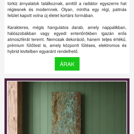
türkiz árnyalatok találkoznak, amitől a radiátor egyszerre hat
régiesnek és modernnek. Olyan, mintha egy régi, patinás
felület kapott volna új életet kortárs formában.
Karakteres, mégis hangulatos darab, amely nappalikban,
hálószobákban vagy egyedi enteriőrökben igazán erős
atmoszférát teremt. Nemcsak dekoráció, hanem teljes értékű,
prémium fűtőtest is, amely központi fűtéses, elektromos és
hybrid kivitelben egyaránt rendelhető.
ÁRAK