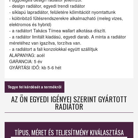
- design radiátor, egyedi trendi radiátor
- síklapú lapradiátor, felületére kőimitációt nyomtattunk
- különböző fűtésrendszerekre alkalmazható (meleg vizes,
elektromos és hybrid)
- a radiátort Takács Tímea wallart alkotása díszíti.
- a radiátor limitált kiadású, egyedi darab. A minta a radiátor
méretéhez van igazítva, torzítva van.
- a radiátort a fali konzolokkal együtt szállítjuk
ALAPANYAG: acél
GARANCIA: 5 év
GYÁRTÁSI IDŐ: kb 5-6 hét
Tegye fel kérdését a termékről
AZ ÖN EGYEDI IGÉNYEI SZERINT GYÁRTOTT
RADIÁTOR
TÍPUS, MÉRET ÉS TELJESÍTMÉNY KIVÁLASZTÁSA