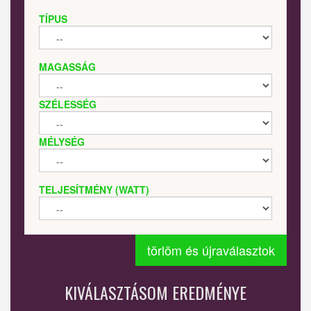
TÍPUS
MAGASSÁG
SZÉLESSÉG
MÉLYSÉG
TELJESÍTMÉNY (WATT)
törlöm és újraválasztok
KIVÁLASZTÁSOM EREDMÉNYE