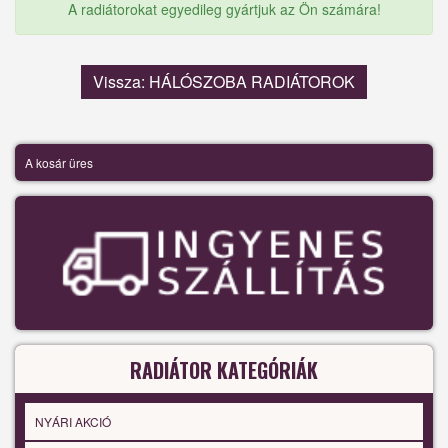
A radiátorokat egyedileg gyártjuk az Ön számára!
Vissza: HÁLÓSZOBA RADIÁTOROK
A kosár üres
RADIÁTOR KATEGÓRIÁK
NYÁRI AKCIÓ