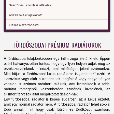
Szerződési, szállítási feltételek
Adatkezelési tájékoztató
Elállás a szerződéstől
FÜRDŐSZOBAI PRÉMIUM RADIÁTOROK
A fürdőszoba tulajdonképpen egy intim zuga életünknek. Éppen
ezért hatványozottan fontos, hogy egy ilyen helyen adjuk meg az
érzékszerveinknek mindazt, ami minőséget jelent számunkra.
Mint látjuk, a fürdőszobai luxus radiátorok is „tehetnek” ezért. A
klasszikus vagy akár a trendeknek megfelelő vagy hagyományos
vonalon is számos radiátort találunk, ami kiemelkedik a többi
radiátor tömegéből, köszönhetően színének, kivitelének, az
elismert tervezők által megalkotott design-nak.
Egy fürdőszobai radiátor is képes sugározni az a luxus érzetet,
amit egy normál radiátor nem. A fürdőszobai radiátor lehet sokkal
több annál, mint hogy csak fűtsön és törölközőt szárítson.