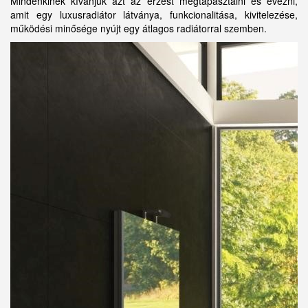
Mindenkinek kívánjuk azt az érzést megtapasztalni és évezni,
amit egy luxusradiátor látványa, funkcionalitása, kivitelezése,
működési minősége nyújt egy átlagos radiátorral szemben.