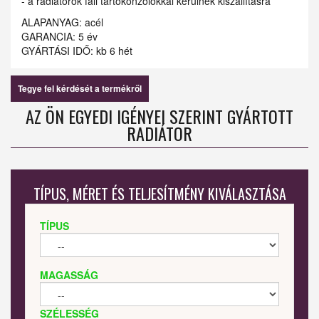
- a radiátorok fali tartókonzolokkal kerülnek kiszállításra
ALAPANYAG: acél
GARANCIA: 5 év
GYÁRTÁSI IDŐ: kb 6 hét
Tegye fel kérdését a termékről
AZ ÖN EGYEDI IGÉNYEI SZERINT GYÁRTOTT
RADIÁTOR
TÍPUS, MÉRET ÉS TELJESÍTMÉNY KIVÁLASZTÁSA
TÍPUS
MAGASSÁG
SZÉLESSÉG