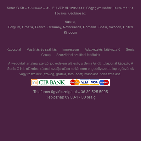
Senia G Kft – 12956441-2-42, EU VAT: HU12956441; Cégjegyzékszám: 01-09-711864,
Fővárosi Cégbíróság;
Austria
,
Belgium
,
Croatia
,
France
,
Germany
,
Netherlands
,
Romania
,
Spain
,
Sweden
,
United
Kingdom
Kapcsolat
Vásárlás és szállítás
Impressum
Adatkezelési tájékoztató
Senia
Group
Szerződési szállítási feltételek
A weboldal tartalma szerzői jogvédelem alá esik, a Senia G Kft. tulajdonát képezik. A
Senia G Kft. előzetes írásos hozzájárulása nélkül nem engedélyezett a lap egészének
vagy részeinek (szöveg, grafika, fotó, adat) másolása, felhasználása.
Telefonos ügyfélszolgálat:+ 36 30 525 5005
Hétköznap 09:00-17:00 óráig