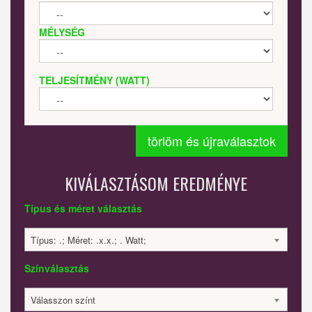
MÉLYSÉG
TELJESÍTMÉNY (WATT)
törlöm és újraválasztok
KIVÁLASZTÁSOM EREDMÉNYE
Típus és méret választás
Típus: .; Méret: .x.x.; . Watt;
Színválasztás
Válasszon színt