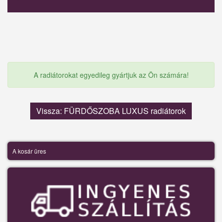
A radiátorokat egyedileg gyártjuk az Ön számára!
Vissza: FÜRDŐSZOBA LUXUS radiátorok
A kosár üres