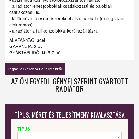
- a radiátor lehet jobboldali csatlakozású és baloldali
csatlakozású is.
- különböző fűtésrendszereknél alkalmazható (meleg vizes,
elektromos)
- a radiátor a fali konzolokkal kerül szállításra
ALAPANYAG: acél
GARANCIA: 3 év
GYÁRTÁSI IDŐ: kb 5-7 hét
Tegye fel kérdését a termékről
AZ ÖN EGYEDI IGÉNYEI SZERINT GYÁRTOTT
RADIÁTOR
TÍPUS, MÉRET ÉS TELJESÍTMÉNY KIVÁLASZTÁSA
TÍPUS