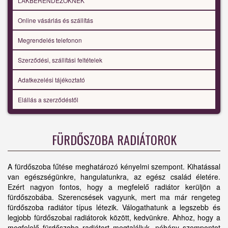
LAKBERENDEZŐKNEK
Online vásárlás és szállítás
Megrendelés telefonon
Szerződési, szállítási feltételek
Adatkezelési tájékoztató
Elállás a szerződéstől
FÜRDŐSZOBA RADIÁTOROK
A fürdőszoba fűtése meghatározó kényelmi szempont. Kihatással
van egészségünkre, hangulatunkra, az egész család életére.
Ezért nagyon fontos, hogy a megfelelő radiátor kerüljön a
fürdőszobába. Szerencsések vagyunk, mert ma már rengeteg
fürdőszoba radiátor típus létezik. Válogathatunk a legszebb és
legjobb fürdőszobai radiátorok között, kedvünkre. Ahhoz, hogy a
megfelelő fürdőszoba radiátort megtaláljuk, néhány szempontot