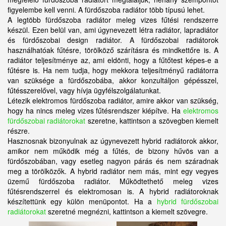
figyelembe kell venni. A fürdőszoba radiátor több típusú lehet.
A legtöbb fürdőszoba radiátor meleg vizes fűtési rendszerre
készül. Ezen belül van, ami úgynevezett létra radiátor, lapradiátor
és fürdőszobai design radiátor. A fürdőszobai radiátorok
használhatóak fűtésre, törölköző szárításra és mindkettőre is. A
radiátor teljesítménye az, ami eldönti, hogy a fűtőtest képes-e a
fűtésre is. Ha nem tudja, hogy mekkora teljesítményű radiátorra
van szüksége a fürdőszobába, akkor konzultáljon gépésszel,
fűtésszerelővel, vagy hívja ügyfélszolgálatunkat.
Létezik elektromos fürdőszoba radiátor, amire akkor van szükség,
hogy ha nincs meleg vizes fűtésrendszer kiépítve. Ha
elektromos
fürdőszobai radiátorokat
szeretne, kattintson a szövegben kiemelt
részre.
Hasznosnak bizonyulnak az úgynevezett hybrid radiátorok akkor,
amikor nem működik még a fűtés, de bizony hűvös van a
fürdőszobában, vagy esetleg nagyon párás és nem száradnak
meg a törölközők. A hybrid radiátor nem más, mint egy vegyes
üzemű fürdőszoba radiátor. Működtethető meleg vizes
fűtésrendszerrel és elektromosan is. A hybrid radiátoroknak
készítettünk egy külön menüpontot. Ha a
hybrid fürdőszobai
radiátorokat
szeretné megnézni, kattintson a kiemelt szövegre.