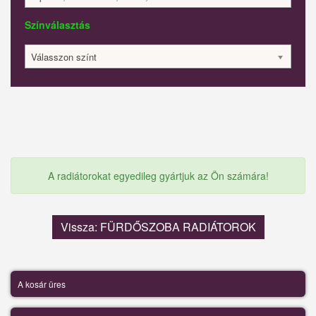
Színválasztás
Válasszon színt
A radiátorokat egyedileg gyártjuk az Ön számára!
Vissza: FÜRDŐSZOBA RADIÁTOROK
A kosár üres