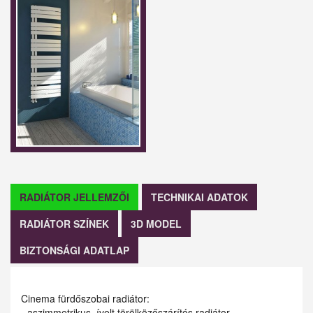
RADIÁTOR JELLEMZŐI
TECHNIKAI ADATOK
RADIÁTOR SZÍNEK
3D MODEL
BIZTONSÁGI ADATLAP
Cinema fürdőszobai radiátor:
- aszimmetrikus, ívelt törölközőszárítós radiátor