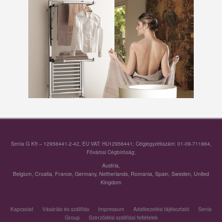
Senia G Kft – 12956441-2-42, EU VAT: HU12956441; Cégjegyzékszám: 01-09-711864,
Fővárosi Cégbíróság;
Austria
,
Belgium
,
Croatia
,
France
,
Germany
,
Netherlands
,
Romania
,
Spain
,
Sweden
,
United
Kingdom
Kapcsolat
Vásárlás és szállítás
Impressum
Adatkezelési tájékoztató
Senia
Group
Szerződési szállítási feltételek