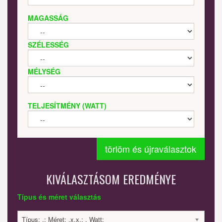
MAGASSÁG
SZÉLESSÉG
MÉLYSÉG
TELJESÍTMÉNY (WATT)
törlöm és újraválasztok
KIVÁLASZTÁSOM EREDMÉNYE
Típus és méret választás
Típus: .; Méret: .x.x.; . Watt;