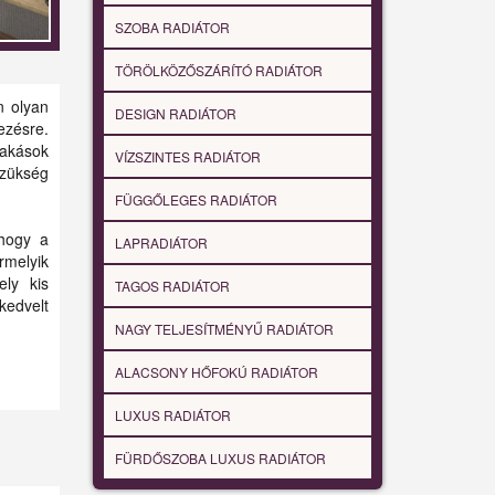
SZOBA RADIÁTOR
TÖRÖLKÖZŐSZÁRÍTÓ RADIÁTOR
n olyan
DESIGN RADIÁTOR
ezésre.
lakások
VÍZSZINTES RADIÁTOR
szükség
FÜGGŐLEGES RADIÁTOR
 hogy a
LAPRADIÁTOR
rmelyik
ely kis
TAGOS RADIÁTOR
kedvelt
NAGY TELJESÍTMÉNYŰ RADIÁTOR
ALACSONY HŐFOKÚ RADIÁTOR
LUXUS RADIÁTOR
FÜRDŐSZOBA LUXUS RADIÁTOR