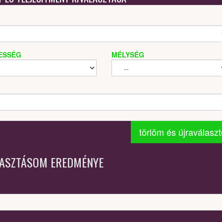
ESSÉG
MÉLYSÉG
törlöm és újraválasz
LASZTÁSOM EREDMÉNYE