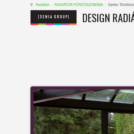
Radiátor
RADIÁTOR FÜRDŐSZOBÁBA
Gekko Törölköző
DESIGN RADI