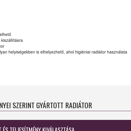
delhető
kiszállításra
tor
y olyan helyiségekben is elhelyezhető, ahol higiéniai radiátor használata
ÉNYEI SZERINT GYÁRTOTT RADIÁTOR
T ÉS TELJESÍTMÉNY KIVÁLASZTÁSA