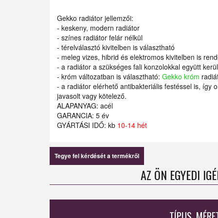
Gekko radiátor jellemzői:
- keskeny, modern radiátor
- színes radiátor felár nélkül
- térelválasztó kivitelben is választható
- meleg vizes, hibrid és elektromos kivitelben is ren
- a radiátor a szükséges fali konzolokkal együtt kerül 
- króm változatban is választható:
Gekko króm
radiá
- a radiátor elérhető antibakteriális festéssel is, íg
javasolt vagy kötelező.
ALAPANYAG: acél
GARANCIA: 5 év
GYÁRTÁSI IDŐ: kb
10-14 hét
Tegye fel kérdését a termékről
AZ ÖN EGYEDI IG
TÍPUS, MÉRE