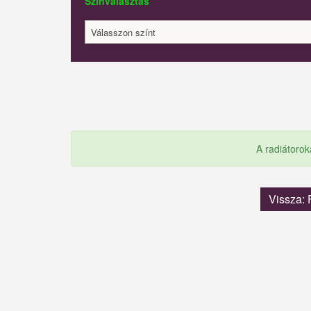
Színválasztás
Válasszon színt
A radiátorok
Vissza