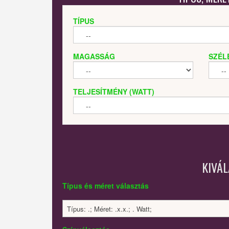
TÍPUS
MAGASSÁG
SZÉL
TELJESÍTMÉNY (WATT)
KIVÁ
Típus és méret választás
Típus: .; Méret: .x.x.; . Watt;