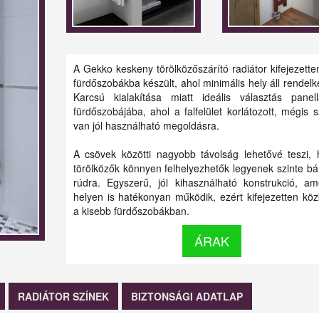
A Gekko keskeny törölközőszárító radiátor kifejezette
fürdőszobákba készült, ahol minimális hely áll rendelk
Karcsú kialakítása miatt ideális választás panel
fürdőszobájába, ahol a falfelület korlátozott, mégis 
van jól használható megoldásra.
A csövek közötti nagyobb távolság lehetővé teszi,
törölközők könnyen felhelyezhetők legyenek szinte bá
rúdra. Egyszerű, jól kihasználható konstrukció, am
helyen is hatékonyan működik, ezért kifejezetten köz
a kisebb fürdőszobákban.
ÁRAK
RADIÁTOR SZÍNEK
BIZTONSÁGI ADATLAP