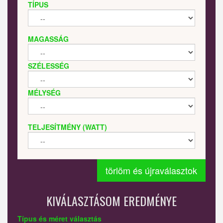
TÍPUS
MAGASSÁG
SZÉLESSÉG
MÉLYSÉG
TELJESÍTMÉNY (WATT)
törlöm és újraválasztok
KIVÁLASZTÁSOM EREDMÉNYE
Típus és méret választás