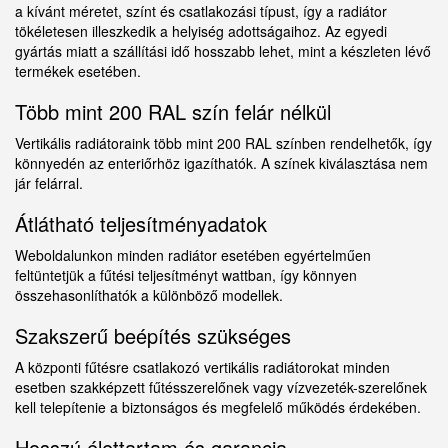
a kívánt méretet, színt és csatlakozási típust, így a radiátor
tökéletesen illeszkedik a helyiség adottságaihoz. Az egyedi
gyártás miatt a szállítási idő hosszabb lehet, mint a készleten lévő
termékek esetében.
Több mint 200 RAL szín felár nélkül
Vertikális radiátoraink több mint 200 RAL színben rendelhetők, így
könnyedén az enteriőrhöz igazíthatók. A színek kiválasztása nem
jár felárral.
Átlátható teljesítményadatok
Weboldalunkon minden radiátor esetében egyértelműen
feltüntetjük a fűtési teljesítményt wattban, így könnyen
összehasonlíthatók a különböző modellek.
Szakszerű beépítés szükséges
A központi fűtésre csatlakozó vertikális radiátorokat minden
esetben szakképzett fűtésszerelőnek vagy vízvezeték-szerelőnek
kell telepítenie a biztonságos és megfelelő működés érdekében.
Hosszú élettartam és garancia