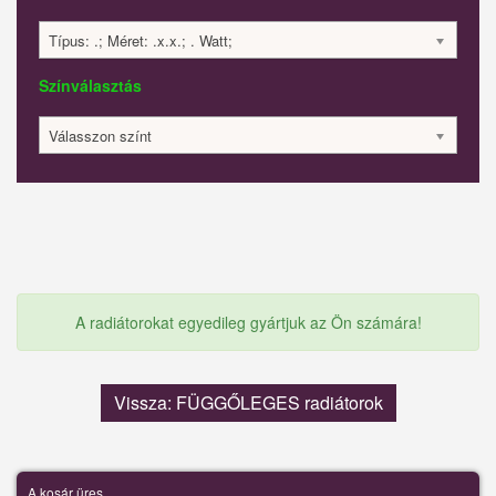
Típus: .; Méret: .x.x.; . Watt;
Színválasztás
Válasszon színt
A radiátorokat egyedileg gyártjuk az Ön számára!
Vissza: FÜGGŐLEGES radiátorok
A kosár üres