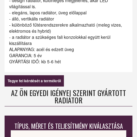
- design radiátor, különleges megjelenés, akár LED
világítással is.
- elegáns, lapos radiátor, üveg előlappal
- álló, vertikális radiátor
- különböző fűtésrendszerekre alkalmazható (meleg vizes,
elektromos és hybrid)
- a radiátor a szükséges fali konzolokkal együtt kerül
kiszállításra
ALAPANYAG: acél és edzett üveg
GARANCIA: 5 év
GYÁRTÁSI IDŐ: kb 5-6 hét
Tegye fel kérdését a termékről
AZ ÖN EGYEDI IGÉNYEI SZERINT GYÁRTOTT
RADIÁTOR
TÍPUS, MÉRET ÉS TELJESÍTMÉNY KIVÁLASZTÁSA