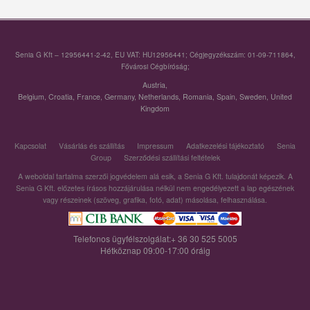
Senia G Kft – 12956441-2-42, EU VAT: HU12956441; Cégjegyzékszám: 01-09-711864,
Fővárosi Cégbíróság;
Austria
,
Belgium
,
Croatia
,
France
,
Germany
,
Netherlands
,
Romania
,
Spain
,
Sweden
,
United
Kingdom
Kapcsolat
Vásárlás és szállítás
Impressum
Adatkezelési tájékoztató
Senia
Group
Szerződési szállítási feltételek
A weboldal tartalma szerzői jogvédelem alá esik, a Senia G Kft. tulajdonát képezik. A
Senia G Kft. előzetes írásos hozzájárulása nélkül nem engedélyezett a lap egészének
vagy részeinek (szöveg, grafika, fotó, adat) másolása, felhasználása.
Telefonos ügyfélszolgálat:+ 36 30 525 5005
Hétköznap 09:00-17:00 óráig