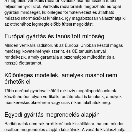
A megfelelő vertikális radiátor kiválasztása nemcsak a fűtési
teljesítményről szól. Vertikális radiátoraink megbízható európai
gyártási minőséget, különleges formatervezést és átlátható
műszaki információkat kínálnak, így magabiztosan választhatja ki
az otthonához legmegfelelőbb fűtési megoldást.
Európai gyártás és tanúsított minőség
Minden vertikális radiátorunk az Európai Unióban készül magas
minőségi követelmények szerint, és CE tanúsítvánnyal
rendelkezik, amely garantálja a biztonságos működést és a
hosszú élettartamot.
Különleges modellek, amelyek máshol nem
érhetők el
Több európai gyártóval kötött exkluzív megállapodásunknak
köszönhetően olyan vertikális radiátorokat is kínálunk, amelyek
más kereskedőknél nem vagy csak ritkán találhatók meg.
Egyedi gyártás megrendelés alapján
Radiátoraink nem raktárról kerülnek kiszállításra, hanem minden
esetben megrendelés alapján készülnek. A vásárló kiválaszthatja