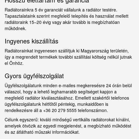
Radiátorainkra 5 év garanciát vállalunk a radiátor testére.
Tapasztalataink szerint megfelelő telepítés és használat mellett
radiátoraink 15–20 évig vagy akár tovább is megbízhatóan
működnek.
Ingyenes kiszállítás
Radiátorainkat ingyenesen szállítjuk ki Magyarország területén,
így a megrendelt termékek további szállítási költség nélkül jutnak
el Önhöz.
Gyors ügyfélszolgálat
Ügyfélszolgálatunk minden e-mailes megkeresésre 24 órán belül
válaszol, hogy a lehető leghamarabb segítséget kapjon a
megfelelő radiátor kiválasztásához. Emellett szakértői telefonos
ügyfélszolgálatunk hétfőtől péntekig, munkaidőben is
rendelkezésre áll a +36 20 279 5555 telefonszámon.
Célunk egyszerű: kiváló minőségű vertikális radiátorokat kínálni,
amelyek ötvözik az egyedi megjelenést, a megbízható működést
és az átlátható műszaki információkat.