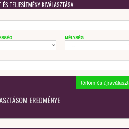
T ÉS TELJESÍTMÉNY KIVÁLASZTÁSA
ESSÉG
MÉLYSÉG
törlöm és újraválasz
LASZTÁSOM EREDMÉNYE