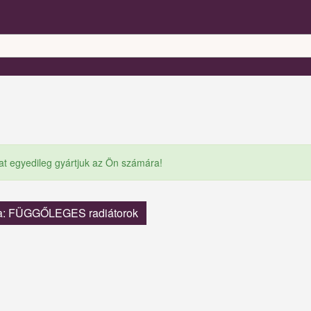
at egyedileg gyártjuk az Ön számára!
a: FÜGGŐLEGES radiátorok