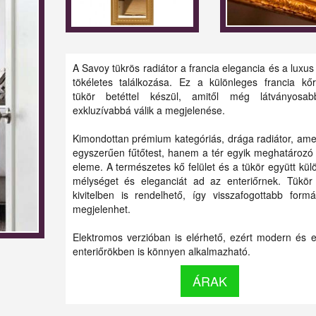
A Savoy tükrös radiátor a francia elegancia és a luxus
tökéletes találkozása. Ez a különleges francia kőr
tükör betéttel készül, amitől még látványosa
exkluzívabbá válik a megjelenése.
Kimondottan prémium kategóriás, drága radiátor, am
egyszerűen fűtőtest, hanem a tér egyik meghatározó
eleme. A természetes kő felület és a tükör együtt kül
mélységet és eleganciát ad az enteriőrnek. Tükör 
kivitelben is rendelhető, így visszafogottabb form
megjelenhet.
Elektromos verzióban is elérhető, ezért modern és e
enteriőrökben is könnyen alkalmazható.
ÁRAK