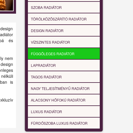
SZOBA RADIÁTOR
TÖRÖLKÖZŐSZÁRÍTÓ RADIÁTOR
 design
DESIGN RADIÁTOR
adiátor
bbá és
VÍZSZINTES RADIÁTOR
FÜGGŐLEGES RADIÁTOR
ely nem
 design
LAPRADIÁTOR
önleges
nélküli
TAGOS RADIÁTOR
ában is
NAGY TELJESÍTMÉNYŰ RADIÁTOR
xkluzív
ALACSONY HŐFOKÚ RADIÁTOR
LUXUS RADIÁTOR
FÜRDŐSZOBA LUXUS RADIÁTOR