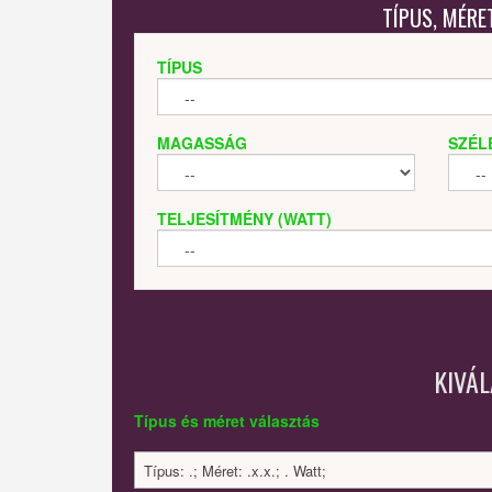
TÍPUS, MÉRE
TÍPUS
MAGASSÁG
SZÉL
TELJESÍTMÉNY (WATT)
KIVÁ
Típus és méret választás
Típus: .; Méret: .x.x.; . Watt;