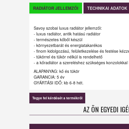
RADIÁTOR JELLEMZŐI
TECHNIKAI ADATOK
Savoy szobai luxus radiátor jellemzői:
- luxus radiátor, antik hatású radiátor
- természetes kőből készül
- környezetbarát és energiatakarékos
- finom kidolgozású, felületkezelése és festése kézze
- tükörrel és tükör nélkül is rendelhető
- a kőradiátor a szereléshez szükséges konzolokkal k
ALAPANYAG: kő és tükör
GARANCIA: 5 év
GYÁRTÁSI IDŐ: kb 6-8 hét.
Tegye fel kérdését a termékről
AZ ÖN EGYEDI IG