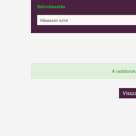
Színválasztás
Válasszon színt
A radiátorok
Vissz