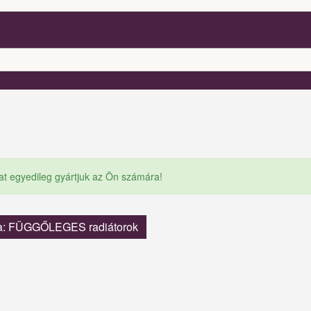
at egyedileg gyártjuk az Ön számára!
a: FÜGGŐLEGES radiátorok