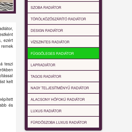
SZOBA RADIÁTOR
TÖRÖLKÖZŐSZÁRÍTÓ RADIÁTOR
diátor,
DESIGN RADIÁTOR
estként
, ezért
VÍZSZINTES RADIÁTOR
 remek
FÜGGŐLEGES RADIÁTOR
bá teszi
LAPRADIÁTOR
őrökben
ítással
TAGOS RADIÁTOR
st kelt
NAGY TELJESÍTMÉNYŰ RADIÁTOR
épített
ALACSONY HŐFOKÚ RADIÁTOR
sabb és
LUXUS RADIÁTOR
FÜRDŐSZOBA LUXUS RADIÁTOR