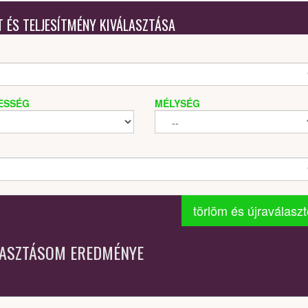
T ÉS TELJESÍTMÉNY KIVÁLASZTÁSA
ESSÉG
MÉLYSÉG
törlöm és újraválasz
LASZTÁSOM EREDMÉNYE