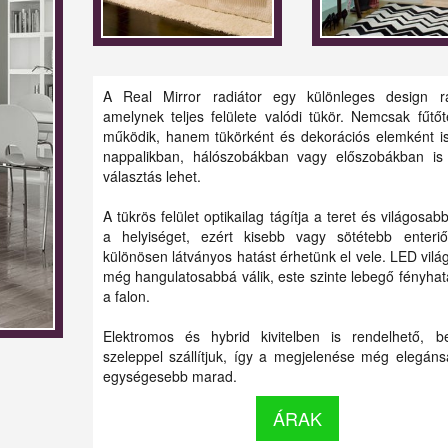
A Real Mirror radiátor egy különleges design ra
amelynek teljes felülete valódi tükör. Nemcsak fűtőt
működik, hanem tükörként és dekorációs elemként is
nappalikban, hálószobákban vagy előszobákban is
választás lehet.
A tükrös felület optikailag tágítja a teret és világosab
a helyiséget, ezért kisebb vagy sötétebb enteri
különösen látványos hatást érhetünk el vele. LED világ
még hangulatosabbá válik, este szinte lebegő fényhatá
a falon.
Elektromos és hybrid kivitelben is rendelhető, be
szeleppel szállítjuk, így a megjelenése még elegán
egységesebb marad.
ÁRAK