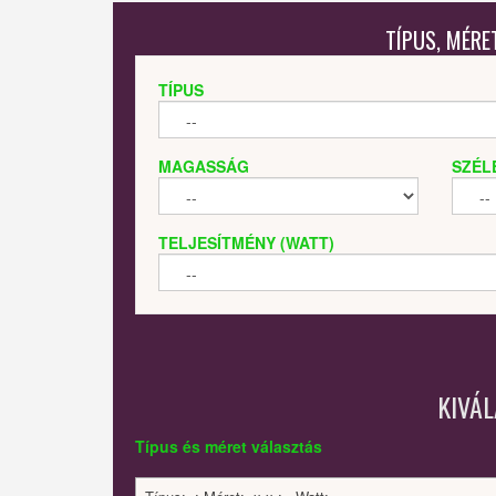
TÍPUS, MÉRE
TÍPUS
MAGASSÁG
SZÉL
TELJESÍTMÉNY (WATT)
KIVÁ
Típus és méret választás