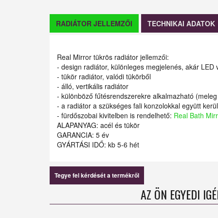
RADIÁTOR JELLEMZŐI
TECHNIKAI ADATOK
Real Mirror tükrös radiátor jellemzői:
- design radiátor, különleges megjelenés, akár LED vi
- tükör radiátor, valódi tükörből
- álló, vertikális radiátor
- különböző fűtésrendszerekre alkalmazható (meleg 
- a radiátor a szükséges fali konzolokkal együtt kerül 
- fürdőszobai kivitelben is rendelhető:
Real Bath Mirr
ALAPANYAG: acél és tükör
GARANCIA: 5 év
GYÁRTÁSI IDŐ: kb 5-6 hét
Tegye fel kérdését a termékről
AZ ÖN EGYEDI IG