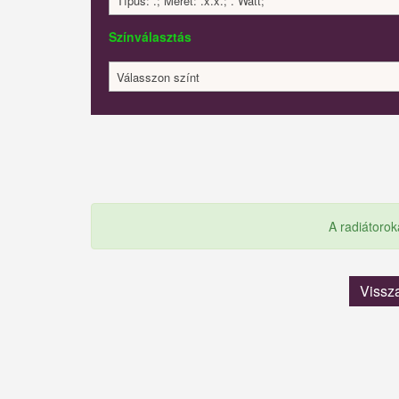
Típus: .; Méret: .x.x.; . Watt;
Színválasztás
Válasszon színt
A radiátorok
Vissz