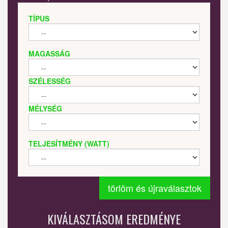
TÍPUS
MAGASSÁG
SZÉLESSÉG
MÉLYSÉG
TELJESÍTMÉNY (WATT)
törlöm és újraválasztok
KIVÁLASZTÁSOM EREDMÉNYE