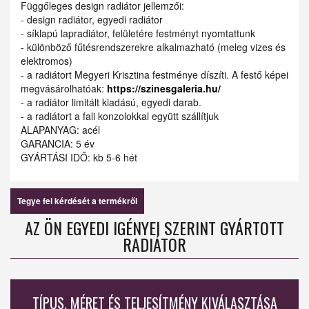
Függőleges design radiátor jellemzői:
- design radiátor, egyedi radiátor
- síklapú lapradiátor, felületére festményt nyomtattunk
- különböző fűtésrendszerekre alkalmazható (meleg vizes és
elektromos)
- a radiátort Megyeri Krisztina festménye díszíti. A festő képei
megvásárolhatóak:
https://szinesgaleria.hu/
- a radiátor limitált kiadású, egyedi darab.
- a radiátort a fali konzolokkal együtt szállítjuk
ALAPANYAG: acél
GARANCIA: 5 év
GYÁRTÁSI IDŐ: kb 5-6 hét
Tegye fel kérdését a termékről
AZ ÖN EGYEDI IGÉNYEI SZERINT GYÁRTOTT
RADIÁTOR
TÍPUS, MÉRET ÉS TELJESÍTMÉNY KIVÁLASZTÁSA