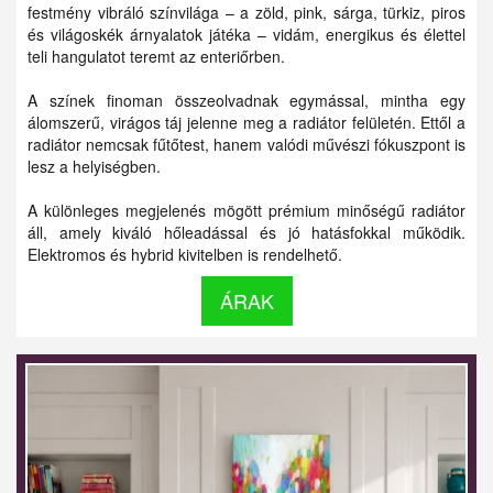
festmény vibráló színvilága – a zöld, pink, sárga, türkiz, piros
és világoskék árnyalatok játéka – vidám, energikus és élettel
teli hangulatot teremt az enteriőrben.
A színek finoman összeolvadnak egymással, mintha egy
álomszerű, virágos táj jelenne meg a radiátor felületén. Ettől a
radiátor nemcsak fűtőtest, hanem valódi művészi fókuszpont is
lesz a helyiségben.
A különleges megjelenés mögött prémium minőségű radiátor
áll, amely kiváló hőleadással és jó hatásfokkal működik.
Elektromos és hybrid kivitelben is rendelhető.
ÁRAK