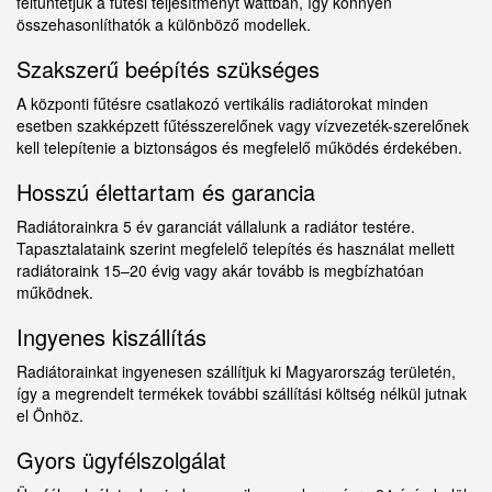
feltüntetjük a fűtési teljesítményt wattban, így könnyen
összehasonlíthatók a különböző modellek.
Szakszerű beépítés szükséges
A központi fűtésre csatlakozó vertikális radiátorokat minden
esetben szakképzett fűtésszerelőnek vagy vízvezeték-szerelőnek
kell telepítenie a biztonságos és megfelelő működés érdekében.
Hosszú élettartam és garancia
Radiátorainkra 5 év garanciát vállalunk a radiátor testére.
Tapasztalataink szerint megfelelő telepítés és használat mellett
radiátoraink 15–20 évig vagy akár tovább is megbízhatóan
működnek.
Ingyenes kiszállítás
Radiátorainkat ingyenesen szállítjuk ki Magyarország területén,
így a megrendelt termékek további szállítási költség nélkül jutnak
el Önhöz.
Gyors ügyfélszolgálat