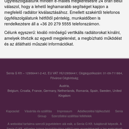
Ügyfélszolgálatunk minden e-mailes megkeresésre 24 órán belül
válaszol, hogy a lehető leghamarabb segítséget kapjon a
megfelelő radiátor kiválasztásához. Emellett szakértői telefonos
ügyfélszolgálatunk hétfőtől péntekig, munkaidőben is
rendelkezésre áll a +36 20 279 5555 telefonszámon.
Célunk egyszerű: kiváló minőségű vertikális radiátorokat kínálni,
amelyek ötvözik az egyedi megjelenést, a megbízható működést
és az átlátható műszaki információkat.
Senia G Kft – 12956441-2-42, EU VAT: HU12956441; Cégjegyzékszám: 01-09-711864,
Fővárosi Cégbíróság;
Austria
,
Belgium
,
Croatia
,
France
,
Germany
,
Netherlands
,
Romania
,
Spain
,
Sweden
,
United
Kingdom
Kapcsolat
Vásárlás és szállítás
Impressum
Adatkezelési tájékoztató
Senia
Group
Szerződési szállítási feltételek
A weboldal tartalma szerzői jogvédelem alá esik, a Senia G Kft. tulajdonát képezik. A
Senia G Kft. előzetes írásos hozzájárulása nélkül nem engedélyezett a lap egészének