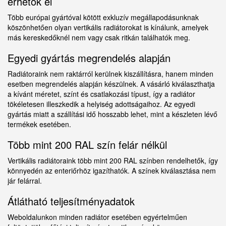
érhetők el
Több európai gyártóval kötött exkluzív megállapodásunknak
köszönhetően olyan vertikális radiátorokat is kínálunk, amelyek
más kereskedőknél nem vagy csak ritkán találhatók meg.
Egyedi gyártás megrendelés alapján
Radiátoraink nem raktárról kerülnek kiszállításra, hanem minden
esetben megrendelés alapján készülnek. A vásárló kiválaszthatja
a kívánt méretet, színt és csatlakozási típust, így a radiátor
tökéletesen illeszkedik a helyiség adottságaihoz. Az egyedi
gyártás miatt a szállítási idő hosszabb lehet, mint a készleten lévő
termékek esetében.
Több mint 200 RAL szín felár nélkül
Vertikális radiátoraink több mint 200 RAL színben rendelhetők, így
könnyedén az enteriőrhöz igazíthatók. A színek kiválasztása nem
jár felárral.
Átlátható teljesítményadatok
Weboldalunkon minden radiátor esetében egyértelműen