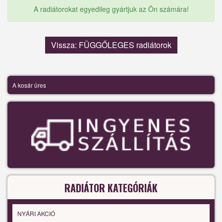
A radiátorokat egyedileg gyártjuk az Ön számára!
Vissza: FÜGGŐLEGES radiátorok
A kosár üres
RADIÁTOR KATEGÓRIÁK
NYÁRI AKCIÓ