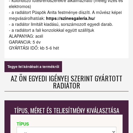
- különböző fűtésrendszerekre alkalmazható (meleg vizes és
elektromos)
- a radiátort Püspök Anita festménye díszíti. A művész képei
megvásárolhatóak:
https://szinesgaleria.hu/
- a radiátor limitált kiadású, sorszámozott egyedi darab.
- a radiátort a fali konzolokkal együtt szállítjuk
ALAPANYAG: acél
GARANCIA: 5 év
GYÁRTÁSI IDŐ: kb 5-6 hét
Tegye fel kérdését a termékről
AZ ÖN EGYEDI IGÉNYEI SZERINT GYÁRTOTT
RADIÁTOR
TÍPUS, MÉRET ÉS TELJESÍTMÉNY KIVÁLASZTÁSA
TÍPUS