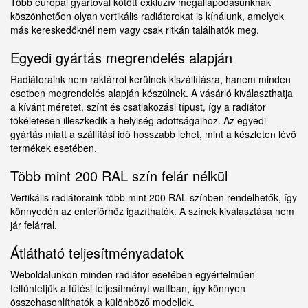
Több európai gyártóval kötött exkluzív megállapodásunknak
köszönhetően olyan vertikális radiátorokat is kínálunk, amelyek
más kereskedőknél nem vagy csak ritkán találhatók meg.
Egyedi gyártás megrendelés alapján
Radiátoraink nem raktárról kerülnek kiszállításra, hanem minden
esetben megrendelés alapján készülnek. A vásárló kiválaszthatja
a kívánt méretet, színt és csatlakozási típust, így a radiátor
tökéletesen illeszkedik a helyiség adottságaihoz. Az egyedi
gyártás miatt a szállítási idő hosszabb lehet, mint a készleten lévő
termékek esetében.
Több mint 200 RAL szín felár nélkül
Vertikális radiátoraink több mint 200 RAL színben rendelhetők, így
könnyedén az enteriőrhöz igazíthatók. A színek kiválasztása nem
jár felárral.
Átlátható teljesítményadatok
Weboldalunkon minden radiátor esetében egyértelműen
feltüntetjük a fűtési teljesítményt wattban, így könnyen
összehasonlíthatók a különböző modellek.