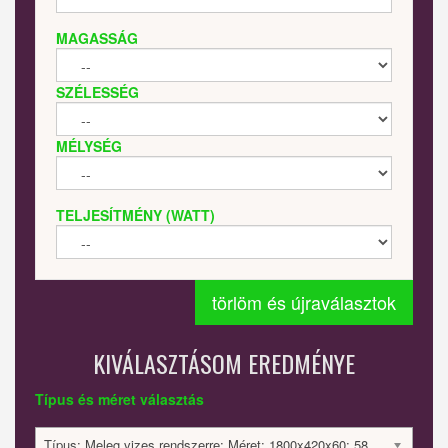
MAGASSÁG
SZÉLESSÉG
MÉLYSÉG
TELJESÍTMÉNY (WATT)
törlöm és újraválasztok
KIVÁLASZTÁSOM EREDMÉNYE
Típus és méret választás
Típus: Meleg vizes rendszerre; Méret: 1800x420x60; 584 Watt; 542016 Ft