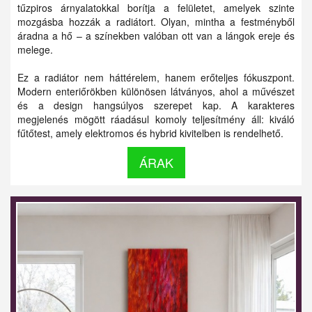
tűzpiros árnyalatokkal borítja a felületet, amelyek szinte
mozgásba hozzák a radiátort. Olyan, mintha a festményből
áradna a hő – a színekben valóban ott van a lángok ereje és
melege.
Ez a radiátor nem háttérelem, hanem erőteljes fókuszpont.
Modern enteriőrökben különösen látványos, ahol a művészet
és a design hangsúlyos szerepet kap. A karakteres
megjelenés mögött ráadásul komoly teljesítmény áll: kiváló
fűtőtest, amely elektromos és hybrid kivitelben is rendelhető.
ÁRAK