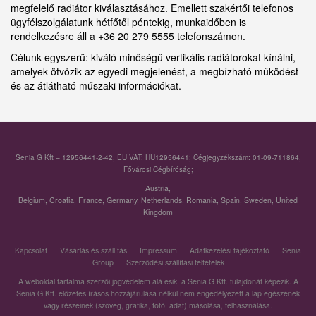
megfelelő radiátor kiválasztásához. Emellett szakértői telefonos
ügyfélszolgálatunk hétfőtől péntekig, munkaidőben is
rendelkezésre áll a +36 20 279 5555 telefonszámon.
Célunk egyszerű: kiváló minőségű vertikális radiátorokat kínálni,
amelyek ötvözik az egyedi megjelenést, a megbízható működést
és az átlátható műszaki információkat.
Senia G Kft – 12956441-2-42, EU VAT: HU12956441; Cégjegyzékszám: 01-09-711864,
Fővárosi Cégbíróság;
Austria
,
Belgium
,
Croatia
,
France
,
Germany
,
Netherlands
,
Romania
,
Spain
,
Sweden
,
United
Kingdom
Kapcsolat
Vásárlás és szállítás
Impressum
Adatkezelési tájékoztató
Senia
Group
Szerződési szállítási feltételek
A weboldal tartalma szerzői jogvédelem alá esik, a Senia G Kft. tulajdonát képezik. A
Senia G Kft. előzetes írásos hozzájárulása nélkül nem engedélyezett a lap egészének
vagy részeinek (szöveg, grafika, fotó, adat) másolása, felhasználása.