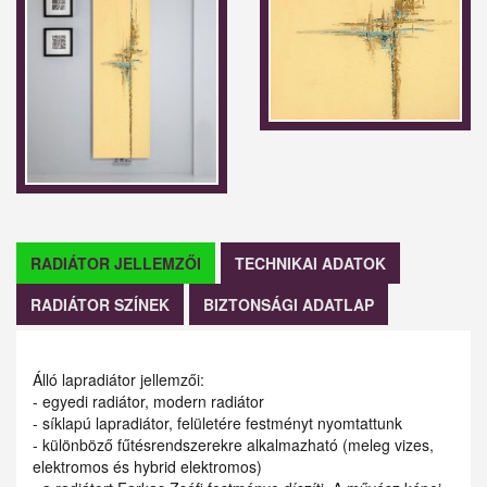
RADIÁTOR JELLEMZŐI
TECHNIKAI ADATOK
RADIÁTOR SZÍNEK
BIZTONSÁGI ADATLAP
Álló lapradiátor jellemzői:
- egyedi radiátor, modern radiátor
- síklapú lapradiátor, felületére festményt nyomtattunk
- különböző fűtésrendszerekre alkalmazható (meleg vizes,
elektromos és hybrid elektromos)