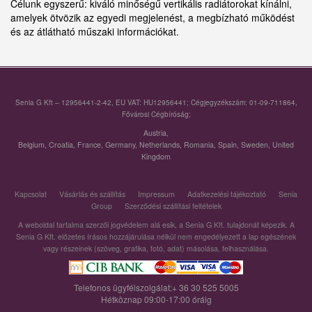
Célunk egyszerű: kiváló minőségű vertikális radiátorokat kínálni,
amelyek ötvözik az egyedi megjelenést, a megbízható működést
és az átlátható műszaki információkat.
Senia G Kft – 12956441-2-42, EU VAT: HU12956441; Cégjegyzékszám: 01-09-711864,
Fővárosi Cégbíróság;
Austria
,
Belgium
,
Croatia
,
France
,
Germany
,
Netherlands
,
Romania
,
Spain
,
Sweden
,
United
Kingdom
Kapcsolat
Vásárlás és szállítás
Impressum
Adatkezelési tájékoztató
Senia
Group
Szerződési szállítási feltételek
A weboldal tartalma szerzői jogvédelem alá esik, a Senia G Kft. tulajdonát képezik. A
Senia G Kft. előzetes írásos hozzájárulása nélkül nem engedélyezett a lap egészének
vagy részeinek (szöveg, grafika, fotó, adat) másolása, felhasználása.
Telefonos ügyfélszolgálat:+ 36 30 525 5005
Hétköznap 09:00-17:00 óráig