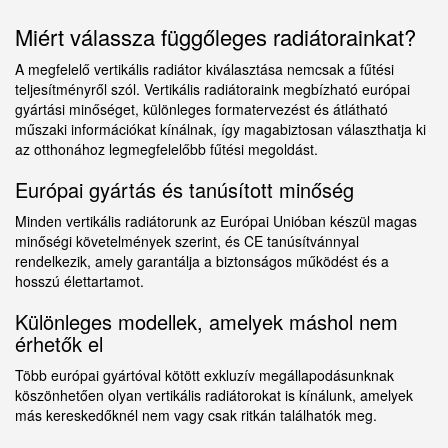
Miért válassza függőleges radiátorainkat?
A megfelelő vertikális radiátor kiválasztása nemcsak a fűtési
teljesítményről szól. Vertikális radiátoraink megbízható európai
gyártási minőséget, különleges formatervezést és átlátható
műszaki információkat kínálnak, így magabiztosan választhatja ki
az otthonához legmegfelelőbb fűtési megoldást.
Európai gyártás és tanúsított minőség
Minden vertikális radiátorunk az Európai Unióban készül magas
minőségi követelmények szerint, és CE tanúsítvánnyal
rendelkezik, amely garantálja a biztonságos működést és a
hosszú élettartamot.
Különleges modellek, amelyek máshol nem
érhetők el
Több európai gyártóval kötött exkluzív megállapodásunknak
köszönhetően olyan vertikális radiátorokat is kínálunk, amelyek
más kereskedőknél nem vagy csak ritkán találhatók meg.