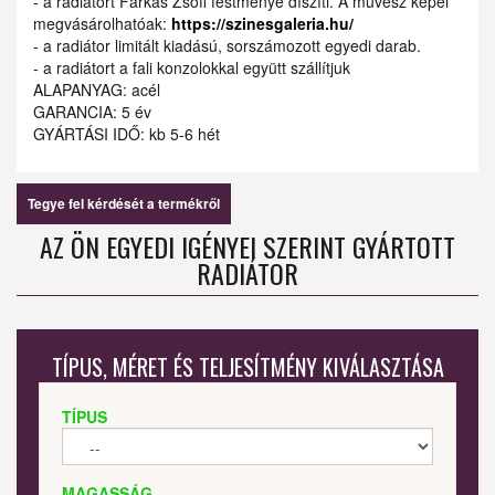
- a radiátort Farkas Zsófi festménye díszíti. A művész képei
megvásárolhatóak:
https://szinesgaleria.hu/
- a radiátor limitált kiadású, sorszámozott egyedi darab.
- a radiátort a fali konzolokkal együtt szállítjuk
ALAPANYAG: acél
GARANCIA: 5 év
GYÁRTÁSI IDŐ: kb 5-6 hét
Tegye fel kérdését a termékről
AZ ÖN EGYEDI IGÉNYEI SZERINT GYÁRTOTT
RADIÁTOR
TÍPUS, MÉRET ÉS TELJESÍTMÉNY KIVÁLASZTÁSA
TÍPUS
MAGASSÁG