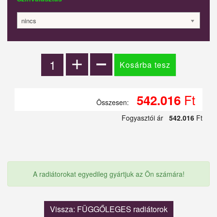
nincs
Ft
542.016
Összesen:
Fogyasztói ár
542.016
Ft
A radiátorokat egyedileg gyártjuk az Ön számára!
Vissza: FÜGGŐLEGES radiátorok