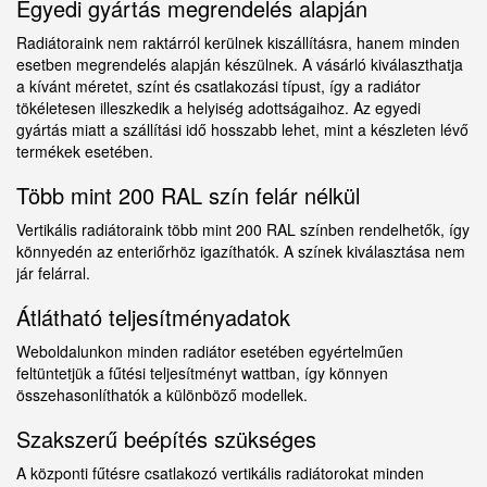
Egyedi gyártás megrendelés alapján
Radiátoraink nem raktárról kerülnek kiszállításra, hanem minden
esetben megrendelés alapján készülnek. A vásárló kiválaszthatja
a kívánt méretet, színt és csatlakozási típust, így a radiátor
tökéletesen illeszkedik a helyiség adottságaihoz. Az egyedi
gyártás miatt a szállítási idő hosszabb lehet, mint a készleten lévő
termékek esetében.
Több mint 200 RAL szín felár nélkül
Vertikális radiátoraink több mint 200 RAL színben rendelhetők, így
könnyedén az enteriőrhöz igazíthatók. A színek kiválasztása nem
jár felárral.
Átlátható teljesítményadatok
Weboldalunkon minden radiátor esetében egyértelműen
feltüntetjük a fűtési teljesítményt wattban, így könnyen
összehasonlíthatók a különböző modellek.
Szakszerű beépítés szükséges
A központi fűtésre csatlakozó vertikális radiátorokat minden