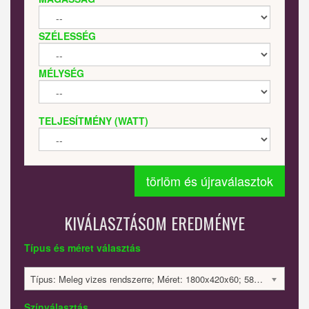
SZÉLESSÉG
MÉLYSÉG
TELJESÍTMÉNY (WATT)
törlöm és újraválasztok
KIVÁLASZTÁSOM EREDMÉNYE
Típus és méret választás
Típus: Meleg vizes rendszerre; Méret: 1800x420x60; 584 Watt; 542016 Ft
Színválasztás