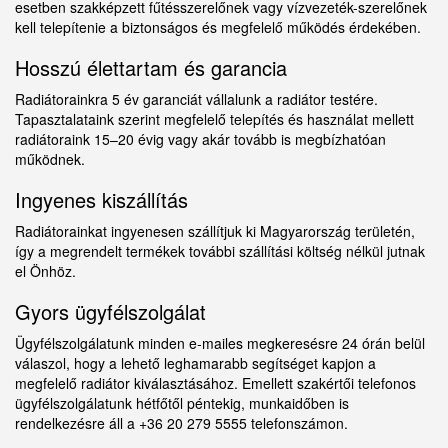
esetben szakképzett fűtésszerelőnek vagy vízvezeték-szerelőnek
kell telepítenie a biztonságos és megfelelő működés érdekében.
Hosszú élettartam és garancia
Radiátorainkra 5 év garanciát vállalunk a radiátor testére.
Tapasztalataink szerint megfelelő telepítés és használat mellett
radiátoraink 15–20 évig vagy akár tovább is megbízhatóan
működnek.
Ingyenes kiszállítás
Radiátorainkat ingyenesen szállítjuk ki Magyarország területén,
így a megrendelt termékek további szállítási költség nélkül jutnak
el Önhöz.
Gyors ügyfélszolgálat
Ügyfélszolgálatunk minden e-mailes megkeresésre 24 órán belül
válaszol, hogy a lehető leghamarabb segítséget kapjon a
megfelelő radiátor kiválasztásához. Emellett szakértői telefonos
ügyfélszolgálatunk hétfőtől péntekig, munkaidőben is
rendelkezésre áll a +36 20 279 5555 telefonszámon.