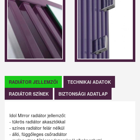
RADIÁTOR JELLEMZŐI
TECHNIKAI ADATOK
RADIÁTOR SZÍNEK
BIZTONSÁGI ADATLAP
Idol Mirror radiátor jellemzői:
- tükrös radiátor akasztókkal
- színes radiátor felár nélkül
- álló, függőleges csőradiátor