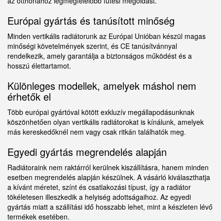
az otthonához legmegfelelőbb fűtési megoldást.
Európai gyártás és tanúsított minőség
Minden vertikális radiátorunk az Európai Unióban készül magas
minőségi követelmények szerint, és CE tanúsítvánnyal
rendelkezik, amely garantálja a biztonságos működést és a
hosszú élettartamot.
Különleges modellek, amelyek máshol nem
érhetők el
Több európai gyártóval kötött exkluzív megállapodásunknak
köszönhetően olyan vertikális radiátorokat is kínálunk, amelyek
más kereskedőknél nem vagy csak ritkán találhatók meg.
Egyedi gyártás megrendelés alapján
Radiátoraink nem raktárról kerülnek kiszállításra, hanem minden
esetben megrendelés alapján készülnek. A vásárló kiválaszthatja
a kívánt méretet, színt és csatlakozási típust, így a radiátor
tökéletesen illeszkedik a helyiség adottságaihoz. Az egyedi
gyártás miatt a szállítási idő hosszabb lehet, mint a készleten lévő
termékek esetében.