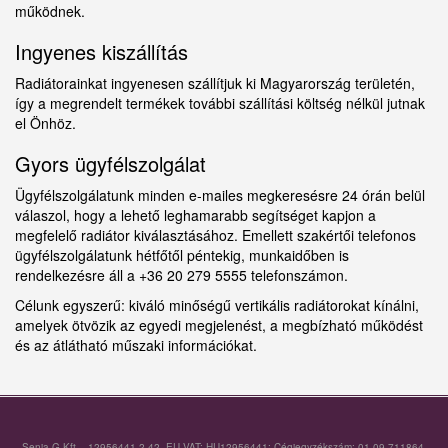
működnek.
Ingyenes kiszállítás
Radiátorainkat ingyenesen szállítjuk ki Magyarország területén,
így a megrendelt termékek további szállítási költség nélkül jutnak
el Önhöz.
Gyors ügyfélszolgálat
Ügyfélszolgálatunk minden e-mailes megkeresésre 24 órán belül
válaszol, hogy a lehető leghamarabb segítséget kapjon a
megfelelő radiátor kiválasztásához. Emellett szakértői telefonos
ügyfélszolgálatunk hétfőtől péntekig, munkaidőben is
rendelkezésre áll a +36 20 279 5555 telefonszámon.
Célunk egyszerű: kiváló minőségű vertikális radiátorokat kínálni,
amelyek ötvözik az egyedi megjelenést, a megbízható működést
és az átlátható műszaki információkat.
Senia G Kft – 12956441-2-42, EU VAT: HU12956441; Cégjegyzékszám: 01-09-711864,