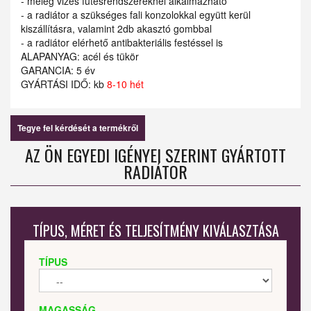
- meleg vizes fűtésrendszereknél alkalmazható
- a radiátor a szükséges fali konzolokkal együtt kerül
kiszállításra, valamint 2db akasztó gombbal
- a radiátor elérhető antibakteriális festéssel is
ALAPANYAG: acél és tükör
GARANCIA: 5 év
GYÁRTÁSI IDŐ: kb
8-10 hét
Tegye fel kérdését a termékről
AZ ÖN EGYEDI IGÉNYEI SZERINT GYÁRTOTT
RADIÁTOR
TÍPUS, MÉRET ÉS TELJESÍTMÉNY KIVÁLASZTÁSA
TÍPUS
MAGASSÁG