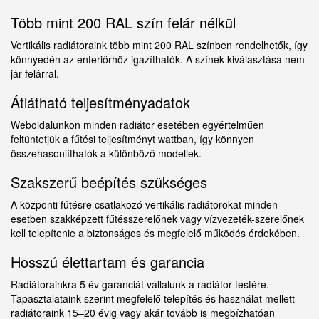
Több mint 200 RAL szín felár nélkül
Vertikális radiátoraink több mint 200 RAL színben rendelhetők, így
könnyedén az enteriőrhöz igazíthatók. A színek kiválasztása nem
jár felárral.
Átlátható teljesítményadatok
Weboldalunkon minden radiátor esetében egyértelműen
feltüntetjük a fűtési teljesítményt wattban, így könnyen
összehasonlíthatók a különböző modellek.
Szakszerű beépítés szükséges
A központi fűtésre csatlakozó vertikális radiátorokat minden
esetben szakképzett fűtésszerelőnek vagy vízvezeték-szerelőnek
kell telepítenie a biztonságos és megfelelő működés érdekében.
Hosszú élettartam és garancia
Radiátorainkra 5 év garanciát vállalunk a radiátor testére.
Tapasztalataink szerint megfelelő telepítés és használat mellett
radiátoraink 15–20 évig vagy akár tovább is megbízhatóan