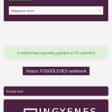
Válasszon színt
A radiátorokat egyedileg gyártjuk az Ön számára!
Vissza: FÜGGŐLEGES radiátorok
A kosár üres