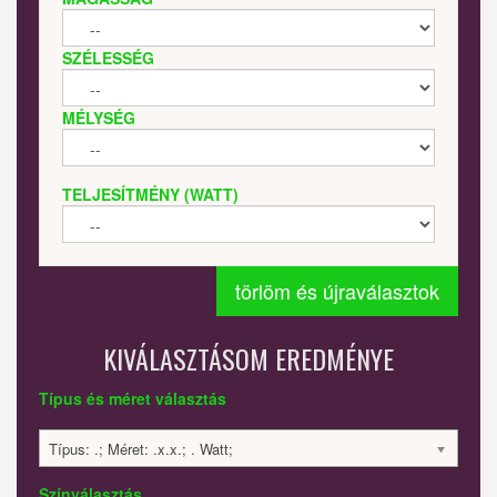
SZÉLESSÉG
MÉLYSÉG
TELJESÍTMÉNY (WATT)
törlöm és újraválasztok
KIVÁLASZTÁSOM EREDMÉNYE
Típus és méret választás
Típus: .; Méret: .x.x.; . Watt;
Színválasztás