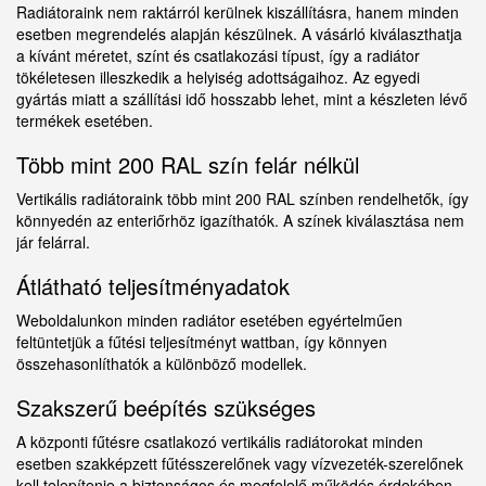
Radiátoraink nem raktárról kerülnek kiszállításra, hanem minden
esetben megrendelés alapján készülnek. A vásárló kiválaszthatja
a kívánt méretet, színt és csatlakozási típust, így a radiátor
tökéletesen illeszkedik a helyiség adottságaihoz. Az egyedi
gyártás miatt a szállítási idő hosszabb lehet, mint a készleten lévő
termékek esetében.
Több mint 200 RAL szín felár nélkül
Vertikális radiátoraink több mint 200 RAL színben rendelhetők, így
könnyedén az enteriőrhöz igazíthatók. A színek kiválasztása nem
jár felárral.
Átlátható teljesítményadatok
Weboldalunkon minden radiátor esetében egyértelműen
feltüntetjük a fűtési teljesítményt wattban, így könnyen
összehasonlíthatók a különböző modellek.
Szakszerű beépítés szükséges
A központi fűtésre csatlakozó vertikális radiátorokat minden
esetben szakképzett fűtésszerelőnek vagy vízvezeték-szerelőnek
kell telepítenie a biztonságos és megfelelő működés érdekében.