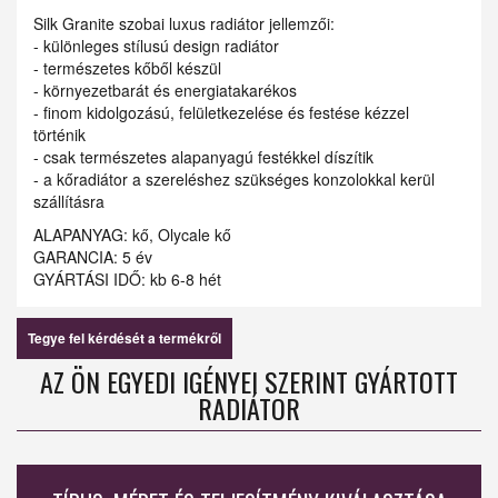
Silk Granite szobai luxus radiátor jellemzői:
- különleges stílusú design radiátor
- természetes kőből készül
- környezetbarát és energiatakarékos
- finom kidolgozású, felületkezelése és festése kézzel
történik
- csak természetes alapanyagú festékkel díszítik
- a kőradiátor a szereléshez szükséges konzolokkal kerül
szállításra
ALAPANYAG: kő, Olycale kő
GARANCIA: 5 év
GYÁRTÁSI IDŐ: kb 6-8 hét
Tegye fel kérdését a termékről
AZ ÖN EGYEDI IGÉNYEI SZERINT GYÁRTOTT
RADIÁTOR