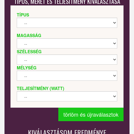
TÍPUS, MÉRET ÉS TELJESÍTMÉNY KIVÁLASZTÁSA
TÍPUS
MAGASSÁG
SZÉLESSÉG
MÉLYSÉG
TELJESÍTMÉNY (WATT)
törlöm és újraválasztok
KIVÁLASZTÁSOM EREDMÉNYE