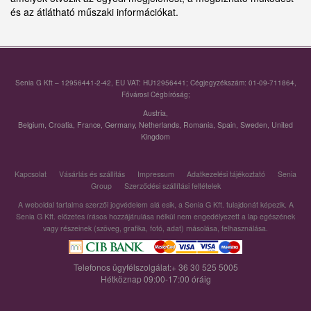
és az átlátható műszaki információkat.
Senia G Kft – 12956441-2-42, EU VAT: HU12956441; Cégjegyzékszám: 01-09-711864,
Fővárosi Cégbíróság;
Austria
,
Belgium
,
Croatia
,
France
,
Germany
,
Netherlands
,
Romania
,
Spain
,
Sweden
,
United
Kingdom
Kapcsolat
Vásárlás és szállítás
Impressum
Adatkezelési tájékoztató
Senia
Group
Szerződési szállítási feltételek
A weboldal tartalma szerzői jogvédelem alá esik, a Senia G Kft. tulajdonát képezik. A
Senia G Kft. előzetes írásos hozzájárulása nélkül nem engedélyezett a lap egészének
vagy részeinek (szöveg, grafika, fotó, adat) másolása, felhasználása.
Telefonos ügyfélszolgálat:+ 36 30 525 5005
Hétköznap 09:00-17:00 óráig