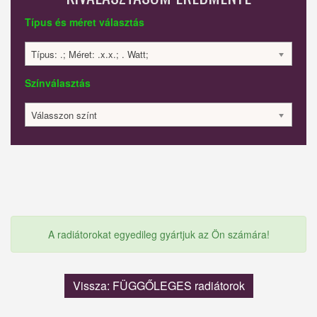
Típus és méret választás
Típus: .; Méret: .x.x.; . Watt;
Színválasztás
Válasszon színt
A radiátorokat egyedileg gyártjuk az Ön számára!
Vissza: FÜGGŐLEGES radiátorok