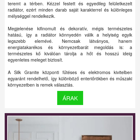
teremt a térben. Kézzel festett és egyedileg felületkezelt
radiátor, ezért minden darab saját karakterrel és különleges
mélységgel rendelkezik.
Megjelenése kifinomult és dekoratív, mégis természetes
hatású, így a radiátor könnyedén válik a helyiség egyik
legszebb elemévé. Nemcsak látványos, hanem
energiatakarékos és környezetbarát megoldás is: a
természetes kő kiválóan tárolja a hőt és hosszú ideig
egyenletes meleget biztosít.
A Silk Granite központi fűtéses és elektromos kivitelben
egyaránt rendelhető, így különböző enteriőrökben és műszaki
környezetben is remek választás.
ÁRAK