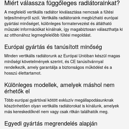
Miért válassza függőleges radiátorainkat?
A megfelelő vertikális radiátor kiválasztása nemcsak a fűtési
teljesítményről szól. Vertikális radiátoraink megbízható európai
gyártási minőséget, különleges formatervezést és átlátható
műszaki információkat kínálnak, így magabiztosan választhatja ki
az otthonához legmegfelelőbb fűtési megoldást.
Európai gyártás és tanúsított minőség
Minden vertikális radiátorunk az Európai Unióban készül magas
minőségi követelmények szerint, és CE tanúsítvánnyal
rendelkezik, amely garantálja a biztonságos működést és a
hosszú élettartamot.
Különleges modellek, amelyek máshol nem
érhetők el
Több európai gyártóval kötött exkluzív megállapodásunknak
köszönhetően olyan vertikális radiátorokat is kínálunk, amelyek
más kereskedőknél nem vagy csak ritkán találhatók meg.
Egyedi gyártás megrendelés alapján