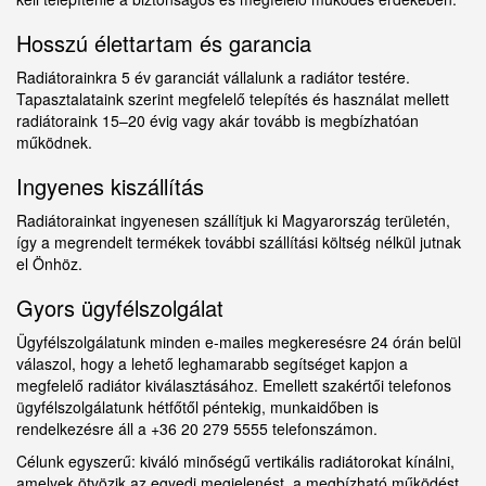
Hosszú élettartam és garancia
Radiátorainkra 5 év garanciát vállalunk a radiátor testére.
Tapasztalataink szerint megfelelő telepítés és használat mellett
radiátoraink 15–20 évig vagy akár tovább is megbízhatóan
működnek.
Ingyenes kiszállítás
Radiátorainkat ingyenesen szállítjuk ki Magyarország területén,
így a megrendelt termékek további szállítási költség nélkül jutnak
el Önhöz.
Gyors ügyfélszolgálat
Ügyfélszolgálatunk minden e-mailes megkeresésre 24 órán belül
válaszol, hogy a lehető leghamarabb segítséget kapjon a
megfelelő radiátor kiválasztásához. Emellett szakértői telefonos
ügyfélszolgálatunk hétfőtől péntekig, munkaidőben is
rendelkezésre áll a +36 20 279 5555 telefonszámon.
Célunk egyszerű: kiváló minőségű vertikális radiátorokat kínálni,
amelyek ötvözik az egyedi megjelenést, a megbízható működést