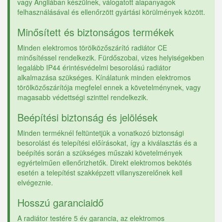
vagy Angliában készülnek, válogatott alapanyagok
felhasználásával és ellenőrzött gyártási körülmények között.
Minősített és biztonságos termékek
Minden elektromos törölközőszárító radiátor CE
minősítéssel rendelkezik. Fürdőszobai, vizes helyiségekben
legalább IP44 érintésvédelmi besorolású radiátor
alkalmazása szükséges. Kínálatunk minden elektromos
törölközőszárítója megfelel ennek a követelménynek, vagy
magasabb védettségi szinttel rendelkezik.
Beépítési biztonság és jelölések
Minden terméknél feltüntetjük a vonatkozó biztonsági
besorolást és telepítési előírásokat, így a kiválasztás és a
beépítés során a szükséges műszaki követelmények
egyértelműen ellenőrizhetők. Direkt elektromos bekötés
esetén a telepítést szakképzett villanyszerelőnek kell
elvégeznie.
Hosszú garanciaidő
A radiátor testére 5 év garancia, az elektromos