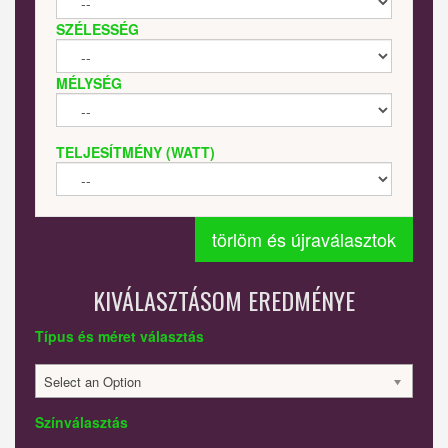
SZÉLESSÉG
MÉLYSÉG
TELJESÍTMÉNY (WATT)
törlöm és újraválasztok
KIVÁLASZTÁSOM EREDMÉNYE
Típus és méret választás
Select an Option
Színválasztás