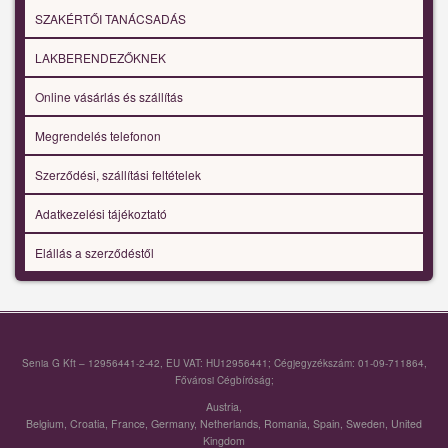
SZAKÉRTŐI TANÁCSADÁS
LAKBERENDEZŐKNEK
Online vásárlás és szállítás
Megrendelés telefonon
Szerződési, szállítási feltételek
Adatkezelési tájékoztató
Elállás a szerződéstől
Senia G Kft – 12956441-2-42, EU VAT: HU12956441; Cégjegyzékszám: 01-09-711864,
Fővárosi Cégbíróság;
Austria
,
Belgium
,
Croatia
,
France
,
Germany
,
Netherlands
,
Romania
,
Spain
,
Sweden
,
United
Kingdom