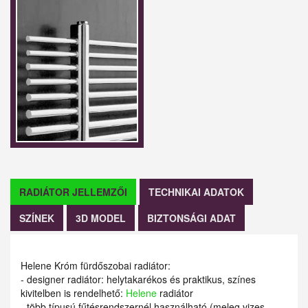
RADIÁTOR JELLEMZŐI
TECHNIKAI ADATOK
SZÍNEK
3D MODEL
BIZTONSÁGI ADAT
Helene Króm fürdőszobai radiátor:
- designer radiátor: helytakarékos és praktikus, színes
kivitelben is rendelhető:
Helene
radiátor
- több típusú fűtésrendszernél használható (meleg vizes,