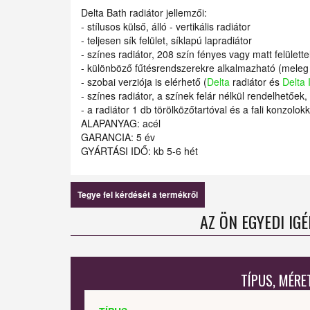
Delta Bath radiátor jellemzői:
- stílusos külső, álló - vertikális radiátor
- teljesen sík felület, síklapú lapradiátor
- színes radiátor, 208 szín fényes vagy matt felülettel
- különböző fűtésrendszerekre alkalmazható (meleg 
- szobai verziója is elérhető (
Delta
radiátor és
Delta 
- színes radiátor, a színek felár nélkül rendelhetőek, 
- a radiátor 1 db törölközőtartóval és a fali konzolokk
ALAPANYAG: acél
GARANCIA: 5 év
GYÁRTÁSI IDŐ: kb 5-6 hét
Tegye fel kérdését a termékről
AZ ÖN EGYEDI IG
TÍPUS, MÉRE