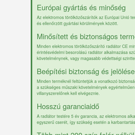
Európai gyártás és minőség
Az elektromos törölközőszárítók az Európai Unió te
és ellenőrzött gyártási körülmények között.
Minősített és biztonságos ter
Minden elektromos törölközőszárító radiátor CE min
érintésvédelmi besorolású radiátor alkalmazása sz
követelménynek, vagy magasabb védettségi szinttel
Beépítési biztonság és jelölés
Minden terméknél feltüntetjük a vonatkozó biztonsági
a szükséges műszaki követelmények egyértelműen el
villanyszerelőnek kell elvégeznie.
Hosszú garanciaidő
A radiátor testére 5 év garancia, az elektromos alka
egyszerű cserét, így szükség esetén a karbantartá
Több mint 200 szín felár nélkül