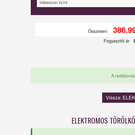
Válasszon színt
386.9
Összesen:
Fogyasztói ár
A radiátorok
Vissza: EL
ELEKTROMOS TÖRÖLKÖ