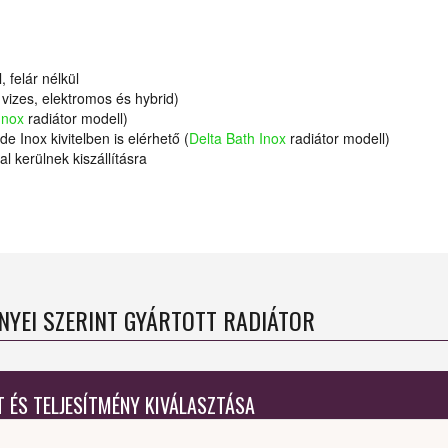
, felár nélkül
vizes, elektromos és hybrid)
Inox
radiátor modell)
de Inox kivitelben is elérhető (
Delta Bath Inox
radiátor modell)
al kerülnek kiszállításra
ÉNYEI SZERINT GYÁRTOTT RADIÁTOR
T ÉS TELJESÍTMÉNY KIVÁLASZTÁSA