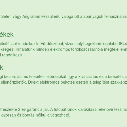
rületén vagy Angliában készülnek, válogatott alapanyagok felhasználás
mékek
ősítéssel rendelkezik. Fürdőszobai, vizes helyiségekben legalább IP44
ükséges. Kínálatunk minden elektromos törölközőszárítója megfelel en
 rendelkezik.
ek
 besorolást és telepítési előírásokat, így a kiválasztás és a beépítés 
lenőrizhetők. Direkt elektromos bekötés esetén a telepítést szakképz
trészekre 2 év garancia jár. A fűtőpatronok kialakítása lehetővé teszi a
s gyorsan és bontás nélkül elvégezhető.