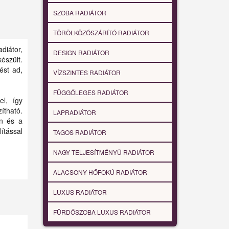
SZOBA RADIÁTOR
TÖRÖLKÖZŐSZÁRÍTÓ RADIÁTOR
diátor,
DESIGN RADIÁTOR
észült.
ést ad,
VÍZSZINTES RADIÁTOR
FÜGGŐLEGES RADIÁTOR
el, így
ítható.
LAPRADIÁTOR
gn és a
ítással
TAGOS RADIÁTOR
NAGY TELJESÍTMÉNYŰ RADIÁTOR
ALACSONY HŐFOKÚ RADIÁTOR
LUXUS RADIÁTOR
FÜRDŐSZOBA LUXUS RADIÁTOR