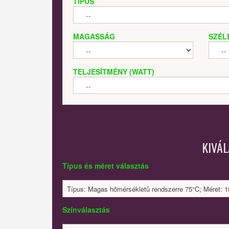
TÍPUS
MAGASSÁG
SZÉL
TELJESÍTMÉNY (WATT)
KIVÁ
Típus és méret választás
Típus: Magas hõmérsékletû rendszerre 75°C; Méret: 
Színválasztás