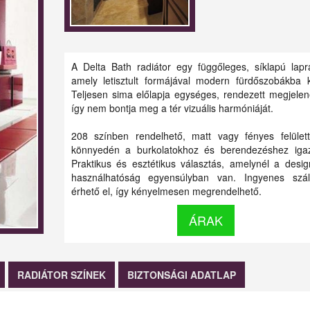
A Delta Bath radiátor egy függőleges, síklapú lapra
amely letisztult formájával modern fürdőszobákba k
Teljesen sima előlapja egységes, rendezett megjelen
így nem bontja meg a tér vizuális harmóniáját.
208 színben rendelhető, matt vagy fényes felülett
könnyedén a burkolatokhoz és berendezéshez igaz
Praktikus és esztétikus választás, amelynél a desi
használhatóság egyensúlyban van. Ingyenes száll
érhető el, így kényelmesen megrendelhető.
ÁRAK
RADIÁTOR SZÍNEK
BIZTONSÁGI ADATLAP