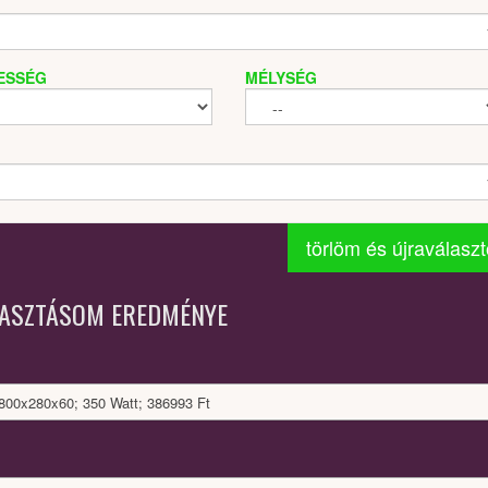
ESSÉG
MÉLYSÉG
törlöm és újraválasz
LASZTÁSOM EREDMÉNYE
1800x280x60; 350 Watt; 386993 Ft