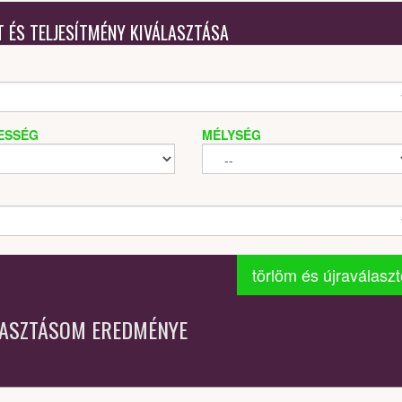
T ÉS TELJESÍTMÉNY KIVÁLASZTÁSA
ESSÉG
MÉLYSÉG
törlöm és újraválasz
LASZTÁSOM EREDMÉNYE