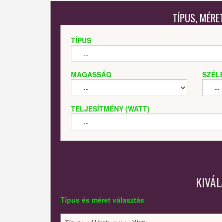
TÍPUS, MÉRE
TÍPUS
MAGASSÁG
SZÉL
TELJESÍTMÉNY (WATT)
KIVÁ
Típus és méret választás