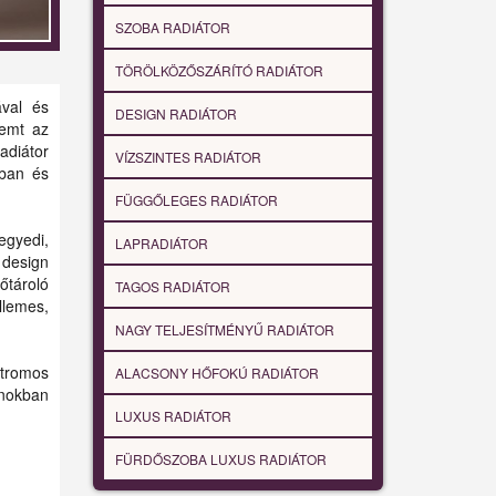
SZOBA RADIÁTOR
TÖRÖLKÖZŐSZÁRÍTÓ RADIÁTOR
ával és
DESIGN RADIÁTOR
remt az
adiátor
VÍZSZINTES RADIÁTOR
iban és
FÜGGŐLEGES RADIÁTOR
egyedi,
LAPRADIÁTOR
 design
őtároló
TAGOS RADIÁTOR
lemes,
NAGY TELJESÍTMÉNYŰ RADIÁTOR
ktromos
ALACSONY HŐFOKÚ RADIÁTOR
onokban
LUXUS RADIÁTOR
FÜRDŐSZOBA LUXUS RADIÁTOR