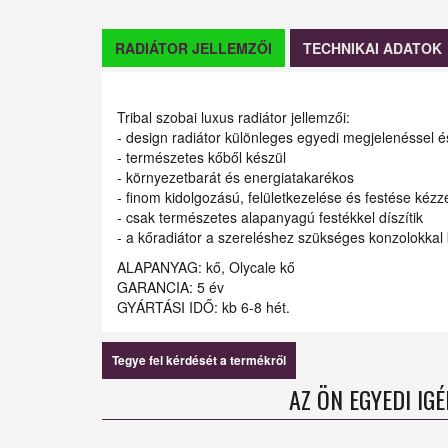
RADIÁTOR JELLEMZŐI
TECHNIKAI ADATOK
Tribal szobai luxus radiátor jellemzői:
- design radiátor különleges egyedi megjelenéssel é
- természetes kőből készül
- környezetbarát és energiatakarékos
- finom kidolgozású, felületkezelése és festése kézze
- csak természetes alapanyagú festékkel díszítik
- a kőradiátor a szereléshez szükséges konzolokkal k
ALAPANYAG: kő, Olycale kő
GARANCIA: 5 év
GYÁRTÁSI IDŐ: kb 6-8 hét.
Tegye fel kérdését a termékről
AZ ÖN EGYEDI IG