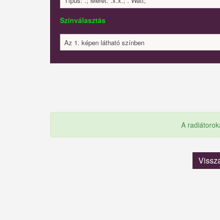
Típus: .; Méret: .x.x.; . Watt;
Színválasztás
Az 1. képen látható színben
A radiátorok
Vissz