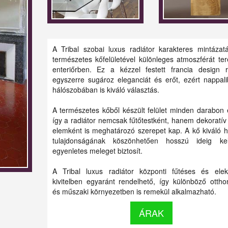
A Tribal szobai luxus radiátor karakteres mintázat
természetes kőfelületével különleges atmoszférát te
enteriőrben. Ez a kézzel festett francia design r
egyszerre sugároz eleganciát és erőt, ezért nappal
hálószobában is kiváló választás.
A természetes kőből készült felület minden darabon 
így a radiátor nemcsak fűtőtestként, hanem dekoratív
elemként is meghatározó szerepet kap. A kő kiváló h
tulajdonságának köszönhetően hosszú ideig kel
egyenletes meleget biztosít.
A Tribal luxus radiátor központi fűtéses és ele
kivitelben egyaránt rendelhető, így különböző otth
és műszaki környezetben is remekül alkalmazható.
ÁRAK