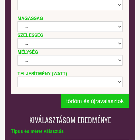
MAGASSÁG
SZÉLESSÉG
MÉLYSÉG
TELJESÍTMÉNY (WATT)
törlöm és újraválasztok
KIVÁLASZTÁSOM EREDMÉNYE
Típus és méret választás