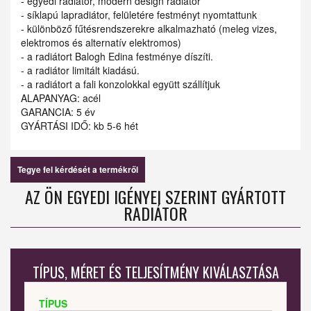
- egyedi radiátor, modern design radiátor
- síklapú lapradiátor, felületére festményt nyomtattunk
- különböző fűtésrendszerekre alkalmazható (meleg vizes,
elektromos és alternatív elektromos)
- a radiátort Balogh Edina festménye díszíti.
- a radiátor limitált kiadású.
- a radiátort a fali konzolokkal együtt szállítjuk
ALAPANYAG: acél
GARANCIA: 5 év
GYÁRTÁSI IDŐ: kb 5-6 hét
Tegye fel kérdését a termékről
AZ ÖN EGYEDI IGÉNYEI SZERINT GYÁRTOTT
RADIÁTOR
TÍPUS, MÉRET ÉS TELJESÍTMÉNY KIVÁLASZTÁSA
TÍPUS