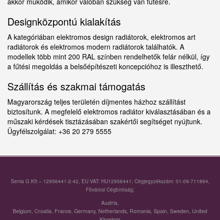
akkor működik, amikor valóban szükség van fűtésre.
Designközpontú kialakítás
A kategóriában elektromos design radiátorok, elektromos art
radiátorok és elektromos modern radiátorok találhatók. A
modellek több mint 200 RAL színben rendelhetők felár nélkül, így
a fűtési megoldás a belsőépítészeti koncepcióhoz is illeszthető.
Szállítás és szakmai támogatás
Magyarország teljes területén díjmentes házhoz szállítást
biztosítunk. A megfelelő elektromos radiátor kiválasztásában és a
műszaki kérdések tisztázásában szakértői segítséget nyújtunk.
Ügyfélszolgálat: +36 20 279 5555
Senia G Kft – 12956441-2-42, EU VAT: HU12956441; Cégjegyzékszám: 01-09-711864,
Fővárosi Cégbíróság;
Austria
,
Belgium
,
Croatia
,
France
,
Germany
,
Netherlands
,
Romania
,
Spain
,
Sweden
,
United
Kingdom