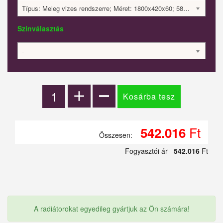
Típus: Meleg vizes rendszerre; Méret: 1800x420x60; 584 Watt; 542016 Ft
Színválasztás
-
Ft
542.016
Összesen:
Fogyasztói ár
542.016
Ft
A radiátorokat egyedileg gyártjuk az Ön számára!