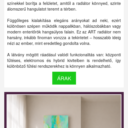
színekkel borítja a felületet, amitől a radiátor könnyed, szinte
álomszerű hangulatot teremt a térben.
Függőleges kialakítása elegáns arányokat ad neki, ezért
különösen szépen működik nappalikban, hálószobákban vagy
modern enteriőrök hangsúlyos falain. Ez az ART radiátor nem
harsány, inkább finoman vonzza a tekintetet – hosszabb ideig
nézi az ember, mint eredetileg gondolta volna.
A látvány mögött ráadásul valódi funkcionalitás van: központi
fűtéses, elektromos és hybrid kivitelben is rendelhető, így
különböző fűtési rendszerekhez is könnyen alkalmazható.
ÁRAK