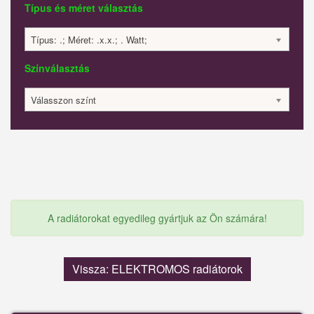
Típus és méret választás
Típus: .; Méret: .x.x.; . Watt;
Színválasztás
Válasszon színt
A radiátorokat egyedileg gyártjuk az Ön számára!
Vissza: ELEKTROMOS radiátorok