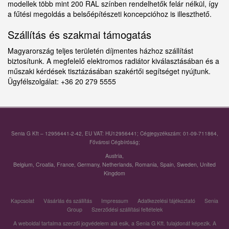
modellek több mint 200 RAL színben rendelhetők felár nélkül, így
a fűtési megoldás a belsőépítészeti koncepcióhoz is illeszthető.
Szállítás és szakmai támogatás
Magyarország teljes területén díjmentes házhoz szállítást
biztosítunk. A megfelelő elektromos radiátor kiválasztásában és a
műszaki kérdések tisztázásában szakértői segítséget nyújtunk.
Ügyfélszolgálat: +36 20 279 5555
Senia G Kft – 12956441-2-42, EU VAT: HU12956441; Cégjegyzékszám: 01-09-711864,
Fővárosi Cégbíróság;
Austria
,
Belgium
,
Croatia
,
France
,
Germany
,
Netherlands
,
Romania
,
Spain
,
Sweden
,
United
Kingdom
Kapcsolat
Vásárlás és szállítás
Impressum
Adatkezelési tájékoztató
Senia
Group
Szerződési szállítási feltételek
A weboldal tartalma szerzői jogvédelem alá esik, a Senia G Kft. tulajdonát képezik. A