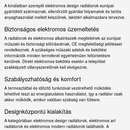
A kínálatban szereplő elektromos design radiátorok európai
gyártóktól származnak, ellenőrzött gyártási folyamatok és tartós
anyaghasználat mellett készülnek, lakótéri alkalmazásra tervezve.
Biztonságos elektromos üzemeltetés
A radiátorok és elektromos alkatrészeik megfelelnek az európai
műszaki és biztonsági előírásoknak, CE megfelelőségi jelöléssel
rendelkeznek. A szükséges műszaki adatok és bekötési
információk minden terméknél egyértelműen feltüntetésre
kerülnek. Direkt elektromos bekötés esetén a telepítést
szakképzett villanyszerelőnek kell elvégeznie.
Szabályozhatóság és komfort
A termosztáttal és időzítő funkcióval vezérelhető működés
lehetővé teszi az energiatudatos használatot, így a radiátor csak
akkor működik, amikor valóban szükség van fűtésre.
Designközpontú kialakítás
A kategóriában elektromos design radiátorok, elektromos art
radiátorok és elektromos modern radiátorok találhatók. A