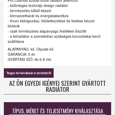
Pro Cosmos szobai luxus radiátor jellemzői:
- különleges textúrájú design radiátor
- természetes kőből készül
- környezetbarát és energiatakarékos
- finom kidolgozású, felületkezelése és festése kézzel
történik
- csak természetes alapanyagú festékkel díszítik
- a kőradiátor a szereléshez szükséges konzolokkal kerül
szállításra
ALAPANYAG: kő, Olycale kő
GARANCIA: 5 év
GYÁRTÁSI IDŐ: kb 6-8 hét.
Tegye fel kérdését a termékről
AZ ÖN EGYEDI IGÉNYEI SZERINT GYÁRTOTT
RADIÁTOR
TÍPUS, MÉRET ÉS TELJESÍTMÉNY KIVÁLASZTÁSA