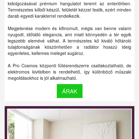
kidolgozásával prémium hangulatot teremt az enteriőrben.
Természetes kőből készül, felületét kézzel festik, ezért minden
darab egyedi karakterrel rendelkezik.
Megjelenése modern és kifinomult, mégis van benne valami
nyugodt, időtálló elegancia, ami miatt könnyedén a tér egyik
legszebb elemévé válhat. A természetes kő kiváló hőtároló
tulajdonságának köszönhetően a radiátor hosszú ideig
egyenletes, kellemes meleget sugároz.
A Pro Cosmos központi fűtésrendszerre csatlakoztatható, de
elektromos kivitelben is rendelhető, így különböző műszaki
megoldásokhoz is jól alkalmazható.
ÁRAK