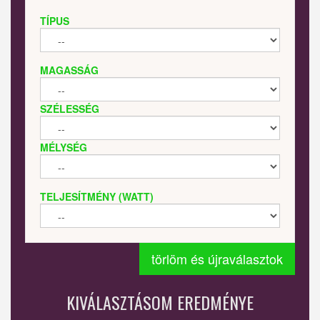
TÍPUS
MAGASSÁG
SZÉLESSÉG
MÉLYSÉG
TELJESÍTMÉNY (WATT)
törlöm és újraválasztok
KIVÁLASZTÁSOM EREDMÉNYE