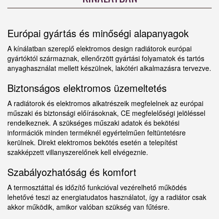
Európai gyártás és minőségi alapanyagok
A kínálatban szereplő elektromos design radiátorok európai
gyártóktól származnak, ellenőrzött gyártási folyamatok és tartós
anyaghasználat mellett készülnek, lakótéri alkalmazásra tervezve.
Biztonságos elektromos üzemeltetés
A radiátorok és elektromos alkatrészeik megfelelnek az európai
műszaki és biztonsági előírásoknak, CE megfelelőségi jelöléssel
rendelkeznek. A szükséges műszaki adatok és bekötési
információk minden terméknél egyértelműen feltüntetésre
kerülnek. Direkt elektromos bekötés esetén a telepítést
szakképzett villanyszerelőnek kell elvégeznie.
Szabályozhatóság és komfort
A termosztáttal és időzítő funkcióval vezérelhető működés
lehetővé teszi az energiatudatos használatot, így a radiátor csak
akkor működik, amikor valóban szükség van fűtésre.