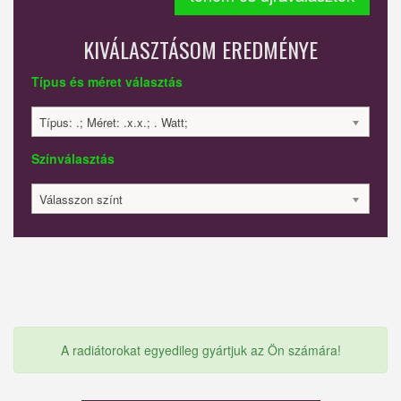
KIVÁLASZTÁSOM EREDMÉNYE
Típus és méret választás
Típus: .; Méret: .x.x.; . Watt;
Színválasztás
Válasszon színt
A radiátorokat egyedileg gyártjuk az Ön számára!