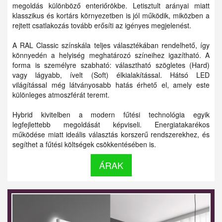
megoldás különböző enteriőrökbe. Letisztult arányai miatt
klasszikus és kortárs környezetben is jól működik, miközben a
rejtett csatlakozás tovább erősíti az igényes megjelenést.
A RAL Classic színskála teljes választékában rendelhető, így
könnyedén a helyiség meghatározó színeihez igazítható. A
forma is személyre szabható: választható szögletes (Hard)
vagy lágyabb, ívelt (Soft) élkialakítással. Hátsó LED
világítással még látványosabb hatás érhető el, amely este
különleges atmoszférát teremt.
Hybrid kivitelben a modern fűtési technológia egyik
legfejlettebb megoldását képviseli. Energiatakarékos
működése miatt ideális választás korszerű rendszerekhez, és
segíthet a fűtési költségek csökkentésében is.
ÁRAK