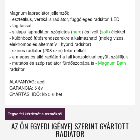
Magnum lapradiátor jellemzői:
- esztétikus, vertikális radiátor, függőleges radiátor, LED
világítással
- síklapú lapradiátor, szögletes (
hard
) és ívelt (
soft
) élekkel
- különböző fűtésrendszerekre alkalmazható (meleg vizes,
elektromos és alternatív - hybrid radiátor)
- színes radiátor (208 szín) felár nélkül
- a magas és álló radiátort a fali konzolokkal együtt szállítjuk
- mutatós és szép radiátor fürdőszobába is -
Magnum Bath
radiátor
ALAPANYAG: acél
GARANCIA: 5 év
GYÁRTÁSI IDŐ: kb 5-6 hét
Tegye fel kérdését a termékről
AZ ÖN EGYEDI IGÉNYEI SZERINT GYÁRTOTT
RADIÁTOR