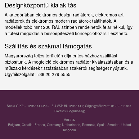
Designközpontú kialakítás
A kategóriában elektromos design radiátorok, elektromos art
radiátorok és elektromos modern radiátorok találhatók. A
modellek több mint 200 RAL színben rendelhetők felár nélkül, így
a fűtési megoldás a belsőépítészeti koncepcióhoz is illeszthető.
Szállítás és szakmai támogatás
Magyarország teljes területén díjmentes házhoz szállítást
biztosítunk. A megfelelő elektromos radiátor kiválasztásában és a
műszaki kérdések tisztázásában szakértői segítséget nyújtunk.
Ügyfélszolgálat: +36 20 279 5555
Senia G Kft – 12956441-2-42, EU VAT: HU12956441; Cégjegyzékszám: 01-09-711864,
Fővárosi Cégbíróság;
Austria
,
Belgium
,
Croatia
,
France
,
Germany
,
Netherlands
,
Romania
,
Spain
,
Sweden
,
United
Kingdom