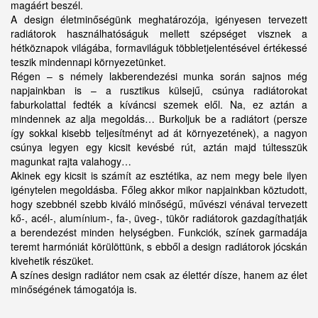
magáért beszél.
A design életminőségünk meghatározója, igényesen tervezett
radiátorok használhatóságuk mellett szépséget visznek a
hétköznapok világába, formaviláguk többletjelentésével értékessé
teszik mindennapi környezetünket.
Régen – s némely lakberendezési munka során sajnos még
napjainkban is – a rusztikus külsejű, csúnya radiátorokat
faburkolattal fedték a kíváncsi szemek elől. Na, ez aztán a
mindennek az alja megoldás… Burkoljuk be a radiátort (persze
így sokkal kisebb teljesítményt ad át környezetének), a nagyon
csúnya legyen egy kicsit kevésbé rút, aztán majd túltesszük
magunkat rajta valahogy…
Akinek egy kicsit is számít az esztétika, az nem megy bele ilyen
igénytelen megoldásba. Főleg akkor mikor napjainkban köztudott,
hogy szebbnél szebb kiváló minőségű, művészi vénával tervezett
kő-, acél-, alumínium-, fa-, üveg-, tükör radiátorok gazdagíthatják
a berendezést minden helységben. Funkciók, színek garmadája
teremt harmóniát körülöttünk, s ebből a design radiátorok jócskán
kivehetik részüket.
A színes design radiátor nem csak az élettér dísze, hanem az élet
minőségének támogatója is.