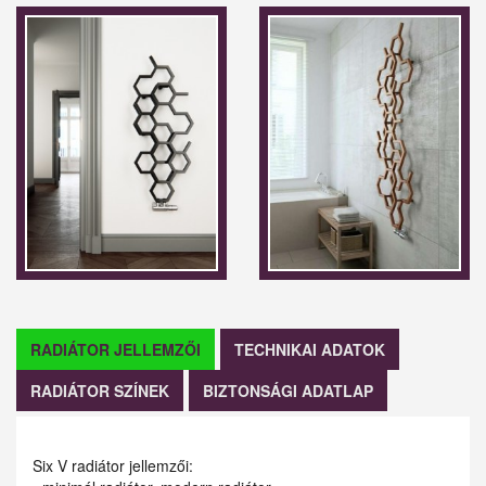
RADIÁTOR JELLEMZŐI
TECHNIKAI ADATOK
RADIÁTOR SZÍNEK
BIZTONSÁGI ADATLAP
Six V radiátor jellemzői: