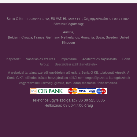
Senia G Kft – 12956441-2-42, EU VAT: HU12956441; Cégjegyzékszám: 01-09-711864,
Fővárosi Cégbíróság;
Austria
,
Belgium
,
Croatia
,
France
,
Germany
,
Netherlands
,
Romania
,
Spain
,
Sweden
,
United
Kingdom
Kapcsolat
Vásárlás és szállítás
Impressum
Adatkezelési tájékoztató
Senia
Group
Szerződési szállítási feltételek
A weboldal tartalma szerzői jogvédelem alá esik, a Senia G Kft. tulajdonát képezik. A
Senia G Kft. előzetes írásos hozzájárulása nélkül nem engedélyezett a lap egészének
vagy részeinek (szöveg, grafika, fotó, adat) másolása, felhasználása.
Telefonos ügyfélszolgálat:+ 36 30 525 5005
Hétköznap 09:00-17:00 óráig