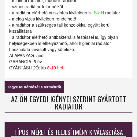
- minimál radiátor, modern radiátor
- színes radiátor felár nélkül
- a radiátor elérhető vízszintes kivitelben is:
Six H
radiátor
- meleg vizes kivitelben rendelhető
- a radiátor a szükséges fali konzolokkal együtt kerül
kiszállításra
- a radiátor elérhető antibakteriális festéssel is, így olyan
helyiségekben is elhelyezhető, ahol higiéniai radiátor
használata javasolt vagy kötelező.
ALAPANYAG: acél
GARANCIA: 5 év
GYÁRTÁSI IDŐ: kb
8-10 hét
Tegye fel kérdését a termékről
AZ ÖN EGYEDI IGÉNYEI SZERINT GYÁRTOTT
RADIÁTOR
TÍPUS, MÉRET ÉS TELJESÍTMÉNY KIVÁLASZTÁSA