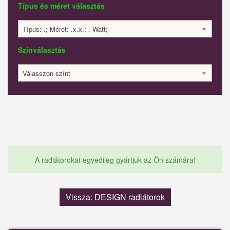
Típus és méret választás
Típus: .; Méret: .x.x.; . Watt;
Színválasztás
Válasszon színt
A radiátorokat egyedileg gyártjuk az Ön számára!
Vissza: DESIGN radiátorok