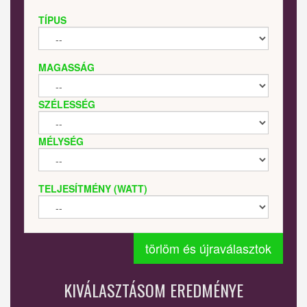
TÍPUS
MAGASSÁG
SZÉLESSÉG
MÉLYSÉG
TELJESÍTMÉNY (WATT)
törlöm és újraválasztok
KIVÁLASZTÁSOM EREDMÉNYE