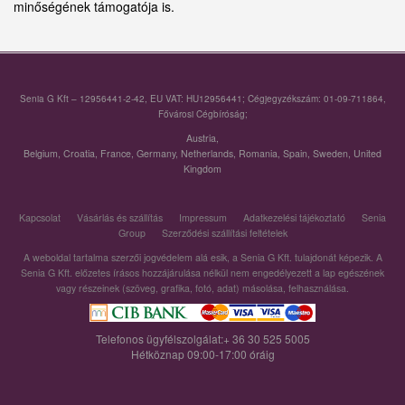
minőségének támogatója is.
Senia G Kft – 12956441-2-42, EU VAT: HU12956441; Cégjegyzékszám: 01-09-711864,
Fővárosi Cégbíróság;
Austria
,
Belgium
,
Croatia
,
France
,
Germany
,
Netherlands
,
Romania
,
Spain
,
Sweden
,
United
Kingdom
Kapcsolat
Vásárlás és szállítás
Impressum
Adatkezelési tájékoztató
Senia
Group
Szerződési szállítási feltételek
A weboldal tartalma szerzői jogvédelem alá esik, a Senia G Kft. tulajdonát képezik. A
Senia G Kft. előzetes írásos hozzájárulása nélkül nem engedélyezett a lap egészének
vagy részeinek (szöveg, grafika, fotó, adat) másolása, felhasználása.
Telefonos ügyfélszolgálat:+ 36 30 525 5005
Hétköznap 09:00-17:00 óráig