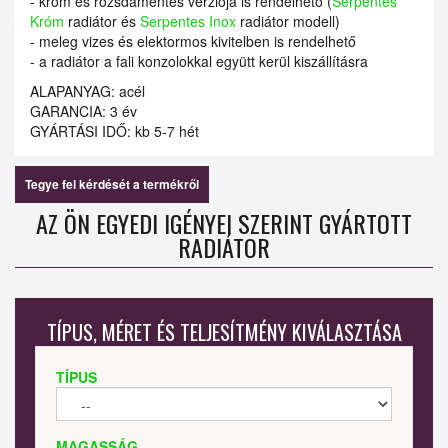
- króm és rozsdamentes verziója is rendelhető (
Serpentes
Króm
radiátor és
Serpentes Inox
radiátor modell)
- meleg vizes és elektormos kivitelben is rendelhető
- a radiátor a fali konzolokkal együtt kerül kiszállításra
ALAPANYAG: acél
GARANCIA: 3 év
GYÁRTÁSI IDŐ: kb 5-7 hét
Tegye fel kérdését a termékről
AZ ÖN EGYEDI IGÉNYEI SZERINT GYÁRTOTT
RADIÁTOR
TÍPUS, MÉRET ÉS TELJESÍTMÉNY KIVÁLASZTÁSA
TÍPUS
MAGASSÁG