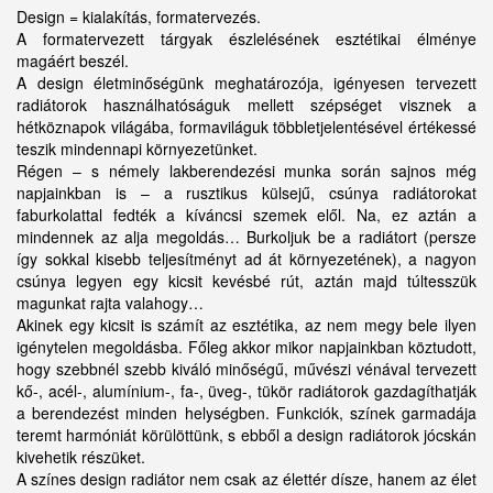
Design = kialakítás, formatervezés.
A formatervezett tárgyak észlelésének esztétikai élménye
magáért beszél.
A design életminőségünk meghatározója, igényesen tervezett
radiátorok használhatóságuk mellett szépséget visznek a
hétköznapok világába, formaviláguk többletjelentésével értékessé
teszik mindennapi környezetünket.
Régen – s némely lakberendezési munka során sajnos még
napjainkban is – a rusztikus külsejű, csúnya radiátorokat
faburkolattal fedték a kíváncsi szemek elől. Na, ez aztán a
mindennek az alja megoldás… Burkoljuk be a radiátort (persze
így sokkal kisebb teljesítményt ad át környezetének), a nagyon
csúnya legyen egy kicsit kevésbé rút, aztán majd túltesszük
magunkat rajta valahogy…
Akinek egy kicsit is számít az esztétika, az nem megy bele ilyen
igénytelen megoldásba. Főleg akkor mikor napjainkban köztudott,
hogy szebbnél szebb kiváló minőségű, művészi vénával tervezett
kő-, acél-, alumínium-, fa-, üveg-, tükör radiátorok gazdagíthatják
a berendezést minden helységben. Funkciók, színek garmadája
teremt harmóniát körülöttünk, s ebből a design radiátorok jócskán
kivehetik részüket.
A színes design radiátor nem csak az élettér dísze, hanem az élet