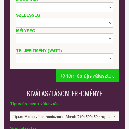
SZÉLESSÉG
MÉLYSÉG
TELJESÍTMÉNY (WATT)
törlöm és újraválasztok
KIVÁLASZTÁSOM EREDMÉNYE
Típus és méret választás
Típus: Meleg vizes rendszerre; Méret: 710x500x50mm; 285 Watt; 729272 Ft
Színválasztás