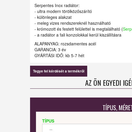
Serpentes Inox radiátor:
- ultra modern törölközőszárító
- különleges alakzat
- meleg vizes rendszereknél használható
- krómozott és festett felülettel is megtalálható (
Serp
- a radiátor a fali konzolokkal kerül kiszállításra
ALAPANYAG: rozsdamentes acél
GARANCIA: 3 év
GYÁRTÁSI IDŐ: kb 5-7 hét
Tegye fel kérdését a termékről
AZ ÖN EGYEDI IG
TÍPUS, MÉRE
TÍPUS