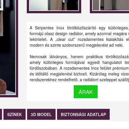
A Serpentes Inox törölközőszárító egy különleges
formájú olasz design radiátor, amely azonnal magára 
tekintetet. A „clear cut” rozsdamentes kialakítás e
modern és szinte szoborszerű megjelenést ad neki.
Nemcsak látványos, hanem praktikus törölközőszár
amely különleges formájával egyedi hangulatot t
fürdőszobában. A rozsdamentes Inox felület prémium
és időtálló megjelenést biztosít. Kizárólag meleg vizes
rendszerekhez rendelhető, a radiátort szeleppel szállít
ÁRAK
SZÍNEK
3D MODEL
BIZTONSÁGI ADATLAP