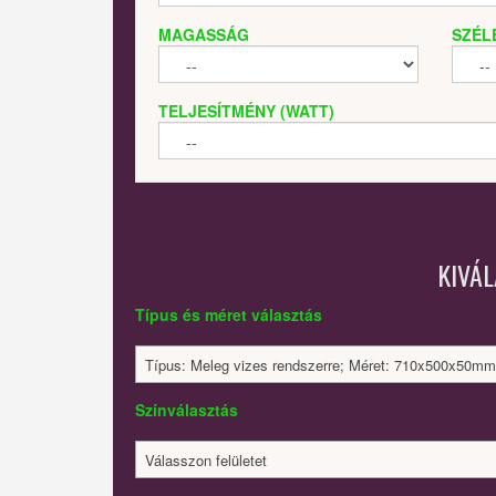
MAGASSÁG
SZÉL
TELJESÍTMÉNY (WATT)
KIVÁ
Típus és méret választás
Típus: Meleg vizes rendszerre; Méret: 710x500x50mm
Színválasztás
Válasszon felületet