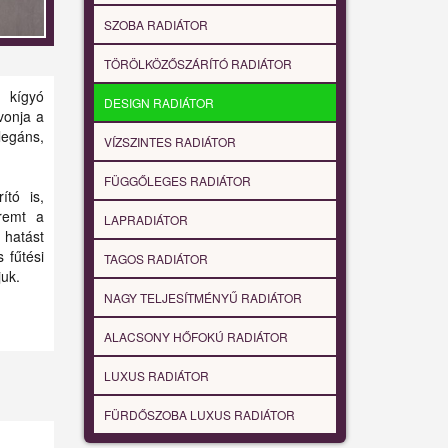
SZOBA RADIÁTOR
TÖRÖLKÖZŐSZÁRÍTÓ RADIÁTOR
, kígyó
DESIGN RADIÁTOR
vonja a
legáns,
VÍZSZINTES RADIÁTOR
FÜGGŐLEGES RADIÁTOR
ító is,
eremt a
LAPRADIÁTOR
 hatást
 fűtési
TAGOS RADIÁTOR
juk.
NAGY TELJESÍTMÉNYŰ RADIÁTOR
ALACSONY HŐFOKÚ RADIÁTOR
LUXUS RADIÁTOR
FÜRDŐSZOBA LUXUS RADIÁTOR