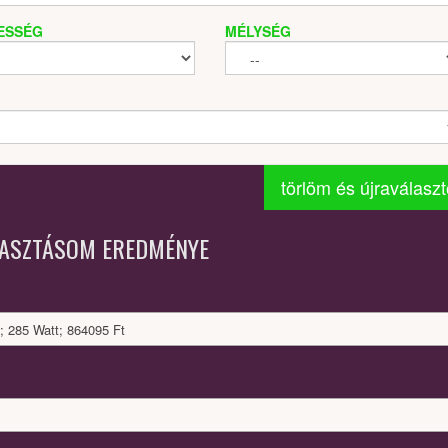
ESSÉG
MÉLYSÉG
törlöm és újraválasz
LASZTÁSOM EREDMÉNYE
; 285 Watt; 864095 Ft