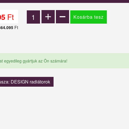
Ft
95
864.095
Ft
at egyedileg gyártjuk az Ön számára!
ssza: DESIGN radiátorok