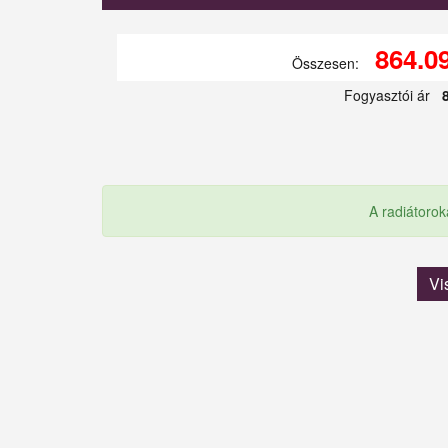
864.0
Összesen:
Fogyasztói ár
A radiátorok
Vi