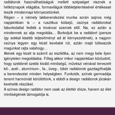
radiátorok használhatóságuk mellett szépséget visznek a
hétköznapok világába, formaviláguk többletjelentésével értékessé
teszik mindennapi környezetünket.
Régen – s némely lakberendezési munka során sajnos még
napjainkban is – a rusztikus külsejű, csúnya radiátorokat
faburkolattal fedték a kíváncsi szemek elől. Na, ez aztán a
mindennek az alja megoldás… Burkoljuk be a radiátort (persze
így sokkal kisebb teljesítményt ad át környezetének), a nagyon
csúnya legyen egy kicsit kevésbé rút, aztán majd túltesszük
magunkat rajta valahogy…
Akinek egy kicsit is számít az esztétika, az nem megy bele ilyen
igénytelen megoldásba. Főleg akkor mikor napjainkban köztudott,
hogy szebbnél szebb kiváló minőségű, művészi vénával tervezett
kő-, acél-, alumínium-, fa-, üveg-, tükör radiátorok gazdagíthatják
a berendezést minden helységben. Funkciók, színek garmadája
teremt harmóniát körülöttünk, s ebből a design radiátorok jócskán
kivehetik részüket.
A színes design radiátor nem csak az élettér dísze, hanem az élet
minőségének támogatója is.