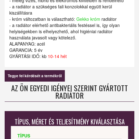
- meleg vizes, hibrid és elektromos kivitelben is rendelhető
- a radiátor a szükséges fali konzolokkal együtt kerül
kiszállításra
- króm változatban is választható:
Gekko króm
radiátor
- a radiátor elérhető antibakteriális festéssel is, így olyan
helyiségekben is elhelyezhető, ahol higiéniai radiátor
használata javasolt vagy kötelező.
ALAPANYAG: acél
GARANCIA: 5 év
GYÁRTÁSI IDŐ: kb
10-14 hét
Tegye fel kérdését a termékről
AZ ÖN EGYEDI IGÉNYEI SZERINT GYÁRTOTT
RADIÁTOR
TÍPUS, MÉRET ÉS TELJESÍTMÉNY KIVÁLASZTÁSA
TÍPUS