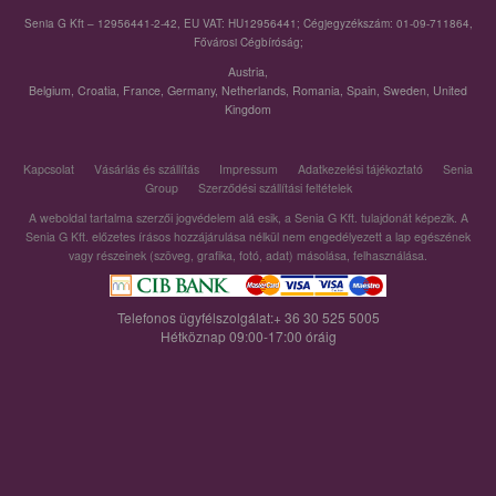
Senia G Kft – 12956441-2-42, EU VAT: HU12956441; Cégjegyzékszám: 01-09-711864,
Fővárosi Cégbíróság;
Austria
,
Belgium
,
Croatia
,
France
,
Germany
,
Netherlands
,
Romania
,
Spain
,
Sweden
,
United
Kingdom
Kapcsolat
Vásárlás és szállítás
Impressum
Adatkezelési tájékoztató
Senia
Group
Szerződési szállítási feltételek
A weboldal tartalma szerzői jogvédelem alá esik, a Senia G Kft. tulajdonát képezik. A
Senia G Kft. előzetes írásos hozzájárulása nélkül nem engedélyezett a lap egészének
vagy részeinek (szöveg, grafika, fotó, adat) másolása, felhasználása.
Telefonos ügyfélszolgálat:+ 36 30 525 5005
Hétköznap 09:00-17:00 óráig