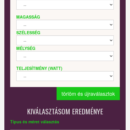
MAGASSÁG
SZÉLESSÉG
MÉLYSÉG
TELJESÍTMÉNY (WATT)
törlöm és újraválasztok
KIVÁLASZTÁSOM EREDMÉNYE
Típus és méret választás