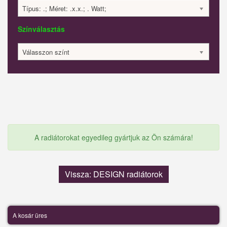
Típus: .; Méret: .x.x.; . Watt;
Színválasztás
Válasszon színt
A radiátorokat egyedileg gyártjuk az Ön számára!
Vissza: DESIGN radiátorok
A kosár üres